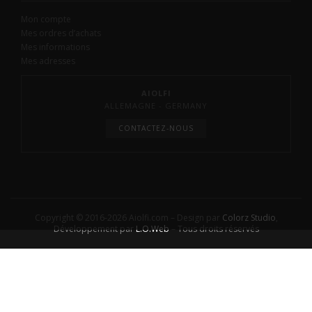
Mon compte
Mes ordres d’achats
Mes informations
Mes adresses
AIOLFI
ALLEMAGNE - GERMANY
CONTACTEZ-NOUS
Copyright © 2016-2026 Aiolfi.com – Design par
Colorz Studio
,
Développement par
L.O.Web
– Tous droits réservés