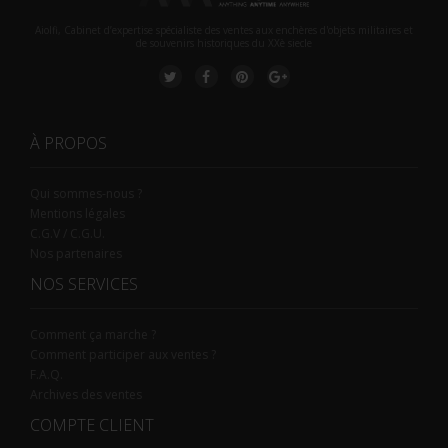
Aiolfi, Cabinet d’expertise spécialiste des ventes aux enchères d'objets militaires et
de souvenirs historiques du XXè siecle
À PROPOS
Qui sommes-nous ?
Mentions légales
C.G.V / C.G.U.
Nos partenaires
NOS SERVICES
Comment ça marche ?
Comment participer aux ventes ?
F.A.Q.
Archives des ventes
COMPTE CLIENT