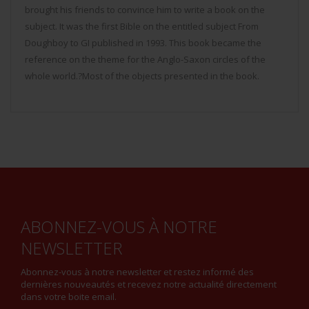
brought his friends to convince him to write a book on the
subject. It was the first Bible on the entitled subject From
Doughboy to GI published in 1993. This book became the
reference on the theme for the Anglo-Saxon circles of the
whole world.?Most of the objects presented in the book.
ABONNEZ-VOUS À NOTRE
NEWSLETTER
Abonnez-vous à notre newsletter et restez informé des
dernières nouveautés et recevez notre actualité directement
dans votre boite email.