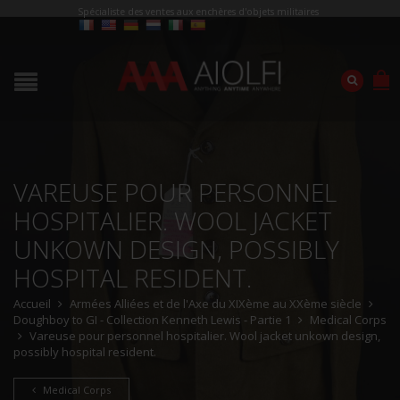
Spécialiste des ventes aux enchères d'objets militaires
VAREUSE POUR PERSONNEL
HOSPITALIER. WOOL JACKET
UNKOWN DESIGN, POSSIBLY
HOSPITAL RESIDENT.
Accueil
Armées Alliées et de l'Axe du XIXème au XXème siècle
Doughboy to GI - Collection Kenneth Lewis - Partie 1
Medical Corps
Vareuse pour personnel hospitalier. Wool jacket unkown design,
possibly hospital resident.
Medical Corps