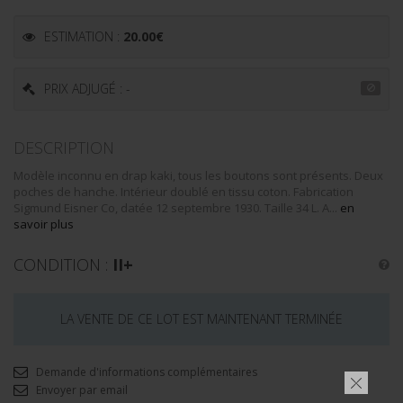
ESTIMATION :
20.00
€
PRIX ADJUGÉ : -
DESCRIPTION
Modèle inconnu en drap kaki, tous les boutons sont présents. Deux
poches de hanche. Intérieur doublé en tissu coton. Fabrication
Sigmund Eisner Co, datée 12 septembre 1930. Taille 34 L. A...
en
savoir plus
CONDITION :
II+
LA VENTE DE CE LOT EST MAINTENANT TERMINÉE
Demande d'informations complémentaires
Envoyer par email