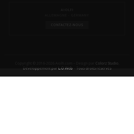
AIOLFI
ALLEMAGNE - GERMANY
CONTACTEZ-NOUS
Copyright © 2016-2026 Aiolfi.com – Design par
Colorz Studio
,
Développement par
L.O.Web
– Tous droits réservés