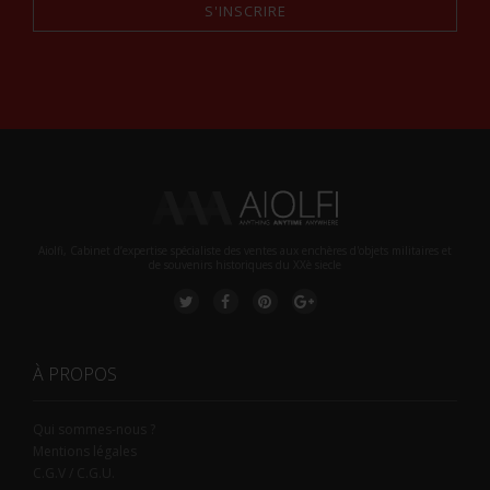
S'INSCRIRE
Alternative:
Aiolfi, Cabinet d’expertise spécialiste des ventes aux enchères d'objets militaires et
de souvenirs historiques du XXè siecle
À PROPOS
Qui sommes-nous ?
Mentions légales
C.G.V / C.G.U.