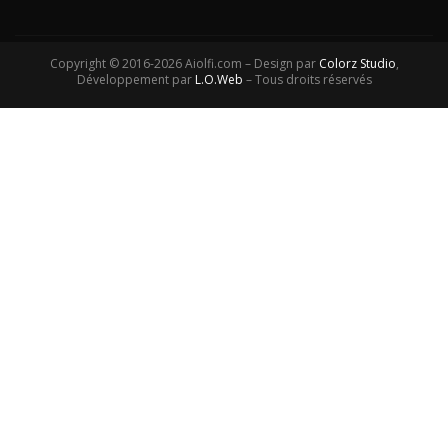
Copyright © 2016-2026 Aiolfi.com – Design par
Colorz Studio
,
Développement par
L.O.Web
– Tous droits réservés