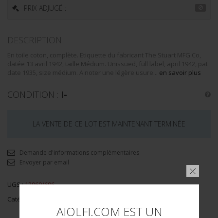
PRIX ADJUGÉ : -
DESCRIPTION
En toile coton, complète. Etiquette du fabricant The Stuart MFG Co,
datée 13 avril 1942, taille Médium. Unissued, full label, april 1942, pat
date 1935, size médium. A noter une légère usure...
en savoir plus
CONDITION :
I-
LA VENTE DE CE LOT EST MAINTENANT TERMINÉE
Demande d'informations complémentaires
Envoyer par email
UGS :
12960/696
Catégorie :
Medical Corps
AIOLFI.COM EST UN