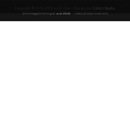
Copyright © 2016-2026 Aiolfi.com – Design par
Colorz Studio
,
Développement par
L.O.Web
– Tous droits réservés