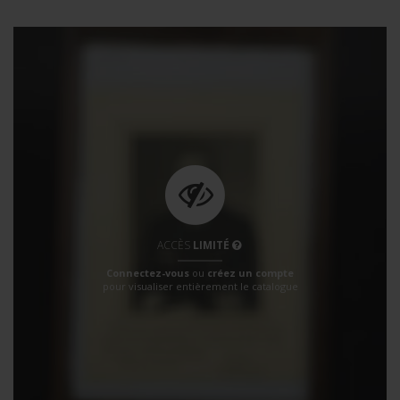
ACCÈS
LIMITÉ
Connectez-vous
ou
créez un compte
pour visualiser entièrement le catalogue