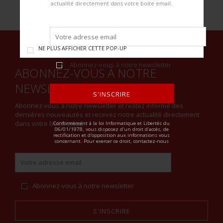
actualité directement dans votre boite email.
NE PLUS AFFICHER CETTE POP-UP
Abonnez-vous à notre newsletter
ABONNEZ-VOUS À NOTRE
NEWSLETTER
S'INSCRIRE
Abonnez-vous à notre newsletter et restez informé des
dernières nouveautés et recevez notre actualité directement
ALTERNATIVE:
dans votre boite email.
Conformément à la loi Informatique et Libertés du
06/01/1978, vous disposez d'un droit d'accès, de
rectification et d'opposition aux informations vous
concernant. Pour exercer ce droit, contactez-nous
Abonnez-vous à notre newsletter
S'INSCRIRE