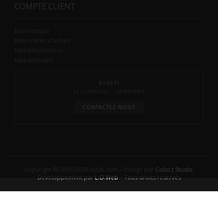
COMPTE CLIENT
Mon compte
Mes ordres d’achats
Mes informations
Mes adresses
AIOLFI
ALLEMAGNE - GERMANY
CONTACTEZ-NOUS
Copyright © 2016-2026 Aiolfi.com – Design par
Colorz Studio
,
Développement par
L.O.Web
– Tous droits réservés