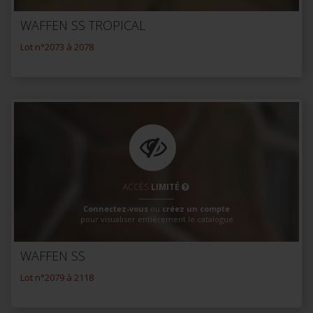
WAFFEN SS TROPICAL
Lot n°2073 à 2078
ACCÈS
LIMITÉ
Connectez-vous
ou
créez un compte
pour visualiser entièrement le catalogue
WAFFEN SS
Lot n°2079 à 2118