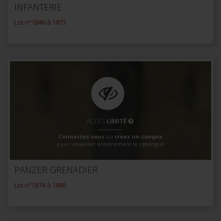
INFANTERIE
Lot n°1849 à 1873
ACCÈS
LIMITÉ
Connectez-vous
ou
créez un compte
pour visualiser entièrement le catalogue
PANZER GRENADIER
Lot n°1874 à 1886