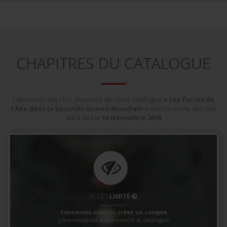
CHAPITRES DU CATALOGUE
Découvrez tous les chapitres de notre catalogue
« Les forces de
l'Axe dans la Seconde Guerre Mondiale »
dont la vente des lots
aura lieu le
18
Novembre
2018
ACCÈS
LIMITÉ
Connectez-vous
ou
créez un compte
pour visualiser entièrement le catalogue