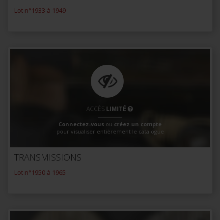
Lot n°1933 à 1949
ACCÈS
LIMITÉ
Connectez-vous
ou
créez un compte
pour visualiser entièrement le catalogue
TRANSMISSIONS
Lot n°1950 à 1965