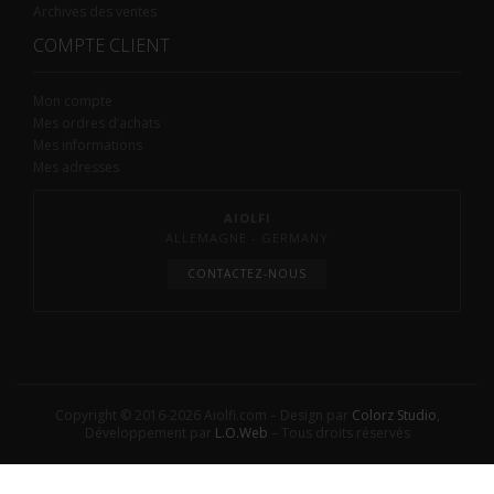
Archives des ventes
COMPTE CLIENT
Mon compte
Mes ordres d’achats
Mes informations
Mes adresses
AIOLFI
ALLEMAGNE - GERMANY
CONTACTEZ-NOUS
Copyright © 2016-2026 Aiolfi.com – Design par
Colorz Studio
,
Développement par
L.O.Web
– Tous droits réservés