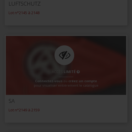
LUFTSCHUTZ
Lot n°2145 à 2148
ACCÈS
LIMITÉ
Connectez-vous
ou
créez un compte
pour visualiser entièrement le catalogue
SA
Lot n°2149 à 2159