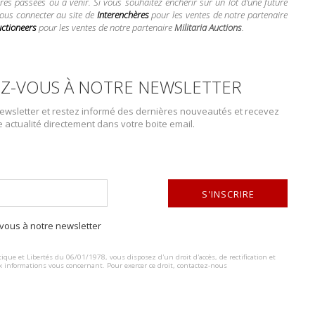
res passées ou à venir. Si vous souhaitez enchérir sur un lot d'une future
vous connecter au site de
Interenchères
pour les ventes de notre partenaire
uctioneers
pour les ventes de notre partenaire
Militaria Auctions
.
PLUS DE DÉTAILS
Z-VOUS À NOTRE NEWSLETTER
Lot n° : 1070
wsletter et restez informé des dernières nouveautés et recevez
HOUSSE D'ARMEME
e actualité directement dans votre boite email.
WATERPROOF CANVA
ESTIMATION :
40.00
€
S'INSCRIRE
DÉTAILS :
ous à notre newsletter
ALTERNATIVE:
En forte toile kaki étanche, la 
Universal Rifle Case D78207. A n
ique et Libertés du 06/01/1978, vous disposez d'un droit d'accès, de rectification et
x informations vous concernant. Pour exercer ce droit, contactez-nous
holes....
CONDITION :
II+