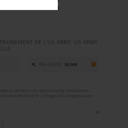
TRAINEMENT DE L'US ARMY. US ARMY
ELLS
PRIX ADJUGÉ :
50.00
€
=
ade by winchester USA. Sept cartouches d'entrainement,
rication Winchester N°12 Ranger. Boite d'origine ouverte,