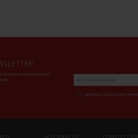
WSLETTER
es dernières nouveautés et
mail.
Abonnez-vous à notre newsl
Alternative:
OPOS
NOS SERVICES
COMPTE CLIE