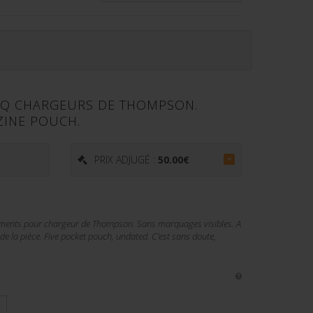
NQ CHARGEURS DE THOMPSON.
INE POUCH.
PRIX ADJUGÉ :
50.00
€
=
timents pour chargeur de Thompson. Sans marquages visibles. A
 de la pièce. Five pocket pouch, undated. C’est sans doute,