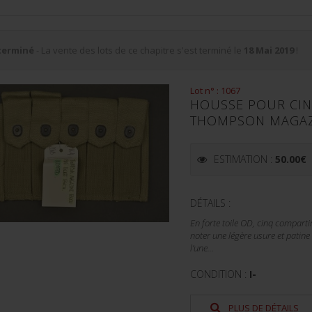
terminé
- La vente des lots de ce chapitre s'est terminé le
18 Mai 2019
!
Lot n° : 1067
HOUSSE POUR CI
THOMPSON MAGAZ
ESTIMATION :
50.00
€
DÉTAILS :
En forte toile OD, cinq compar
noter une légère usure et patine
l’une...
CONDITION :
I-
PLUS DE DÉTAILS