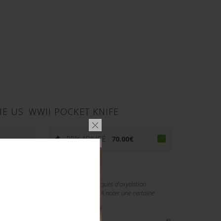
 US. WWII POCKET KNIFE.
PRIX ADJUGÉ :
70.00
€
 accessoires présentant quelques marques d'oxydation.
ée USA. Marked USA, Camillus make. A noter une certaine