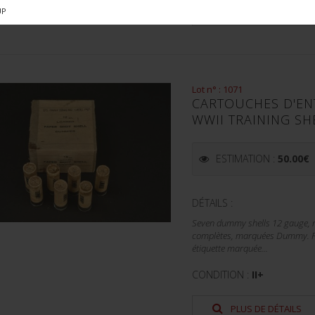
UP
PLUS DE DÉTAILS
Lot n° : 1071
CARTOUCHES D'EN
WWII TRAINING SH
ESTIMATION :
50.00
€
DÉTAILS :
Seven dummy shells 12 gauge, m
complètes, marquées Dummy. Fab
étiquette marquée...
CONDITION :
II+
PLUS DE DÉTAILS