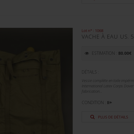
Lot n° : 1068
VACHE À EAU US. 
ESTIMATION :
80.00
€
DÉTAILS :
Vessie complète en toile impérm
International Latex Corps Dover
fabrication...
CONDITION :
II+
PLUS DE DÉTAILS