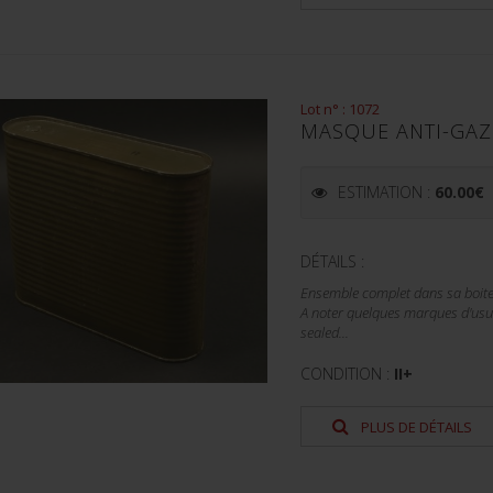
Lot n° : 1072
MASQUE ANTI-GAZ 
ESTIMATION :
60.00
€
DÉTAILS :
Ensemble complet dans sa boite 
A noter quelques marques d'usure
sealed...
CONDITION :
II+
PLUS DE DÉTAILS