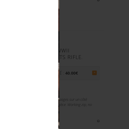
NT POUR VÉHICULE. WWII
S COVER FOR JEEP FITS RIFLE.
PRIX ADJUGÉ :
40.00
€
=
fermeture éclaire est fonctionnelle. Marquages sur un côté
oter une légère usure et patine de la pièce. Working zip, no