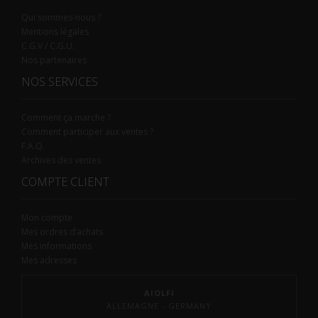
Qui sommes-nous ?
Mentions légales
C.G.V / C.G.U.
Nos partenaires
NOS SERVICES
Comment ça marche ?
Comment participer aux ventes ?
F.A.Q.
Archives des ventes
COMPTE CLIENT
Mon compte
Mes ordres d’achats
Mes informations
Mes adresses
AIOLFI
ALLEMAGNE - GERMANY