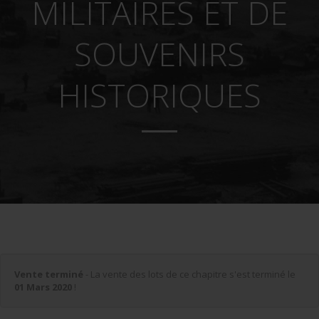
MILITAIRES ET DE
SOUVENIRS
HISTORIQUES
Vente terminé
- La vente des lots de ce chapitre s'est terminé le
01 Mars 2020
!