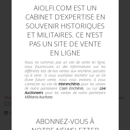
AIOLFI.COM EST UN
CABINET D’EXPERTISE EN
SOUVENIR HISTORIQUES
ET MILITAIRES. CE N’EST
PAS UN SITE DE VENTE
EN LIGNE
Nous ne sommes pas un site de vente en ligne,
nous fournissons ici des informations sur les
différents lots de nos ventes aux enchères passées
ou à venir. Si vous souhaitez enchérir sur un lot
d'une future vente, nous vous invitons à vous
connecter au site de
Interenchères
pour les ventes
de notre partenaire
Caen Enchères
, ou sur
Live
Auctioneers
pour les ventes de notre partenaire
Militaria Auctions
.
Février 2020 - Session d'objets militaires et de souvenirs historiques
COLLECTION "NM" - SECONDE PARTIE
Vente du
29
Février
2020
ABONNEZ-VOUS À