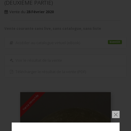
(DEUXIÈME PARTIE)
Vente du
28
Février
2020
Vente courante sans live, sans catalogue, sans liste
bientôt
Accéder au catalogue virtuel (eBook)
Voir le résultat de la vente
Télécharger le résultat de la vente (PDF)
Vente terminée