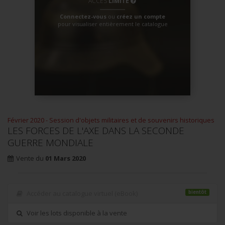
ACCÈS
LIMITÉ
Connectez-vous
ou
créez un compte
pour visualiser entièrement le catalogue
Février 2020 - Session d'objets militaires et de souvenirs historiques
LES FORCES DE L'AXE DANS LA SECONDE
GUERRE MONDIALE
Vente du
01
Mars
2020
bientôt
Accéder au catalogue virtuel (eBook)
Voir les lots disponible à la vente