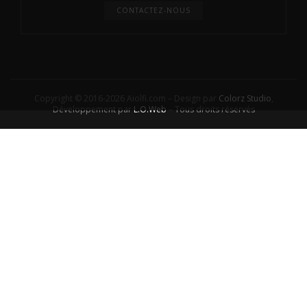
CONTACTEZ-NOUS
Copyright © 2016-2026 Aiolfi.com – Design par
Colorz Studio
,
Développement par
L.O.Web
– Tous droits réservés