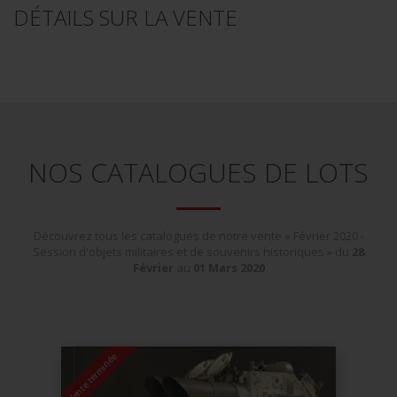
DÉTAILS SUR LA VENTE
NOS CATALOGUES DE LOTS
Découvrez tous les catalogues de notre vente « Février 2020 -
Session d'objets militaires et de souvenirs historiques » du
28
Février
au
01
Mars
2020
Vente terminée