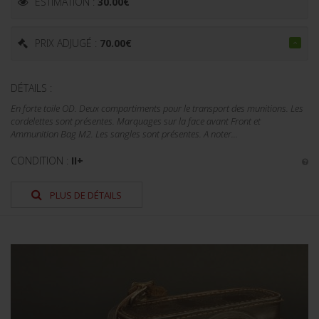
ESTIMATION :
30.00
€
PRIX ADJUGÉ :
70.00
€
DÉTAILS :
En forte toile OD. Deux compartiments pour le transport des munitions. Les
cordelettes sont présentes. Marquages sur la face avant Front et
Ammunition Bag M2. Les sangles sont présentes. A noter...
CONDITION :
II+
PLUS DE DÉTAILS