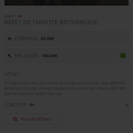
Lot n° : 48
BÉRET DE TANKISTE BRITANNIQUE
ESTIMATION :
50.00
€
PRIX ADJUGÉ :
100.00
€
DÉTAILS :
En drap couleur noir, les cordons de serrage sont présents, mais effilochés.
Bordure en cuir noir. Intérieur doublé en tissu coton noir, taille 6, daté 1945.
Nom du fabricant illisible. Sans cap...
CONDITION :
II+
PLUS DE DÉTAILS