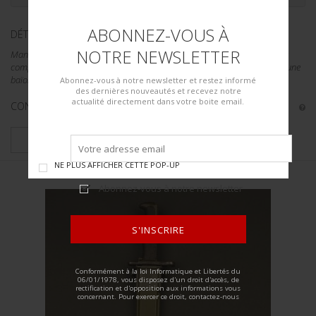
ABONNEZ-VOUS À
DÉTAILS :
NOTRE NEWSLETTER
Manche complet, plaquettes maintenues par une vis. Lame de 10 pouces
complète, la gouttière ne va pas jusqu'au bout de la lame. Il s'agit bien d'une
baïonnette courte d'origine, et non pas une...
Abonnez-vous à notre newsletter et restez informé
des dernières nouveautés et recevez notre
actualité directement dans votre boite email.
CONDITION :
II+
PLUS DE DÉTAILS
NE PLUS AFFICHER CETTE POP-UP
Abonnez-vous à notre newsletter
S'INSCRIRE
ALTERNATIVE:
Conformément à la loi Informatique et Libertés du
06/01/1978, vous disposez d'un droit d'accès, de
rectification et d'opposition aux informations vous
concernant. Pour exercer ce droit, contactez-nous