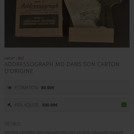
Lot n° : 437
ADDRESSOGRAPH MD DANS SON CARTON
D'ORIGINE
ESTIMATION :
80.00
€
PRIX ADJUGÉ :
300.00
€
DÉTAILS :
Machine complète, bien marquée Med Dept US Army, plaquette marquée