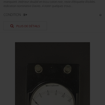
manquant. Intérieur doublé en tissu coton noir, reste d'étiquette illisibles.
Indication nominative Davies. A noter quelques trous...
CONDITION :
II+
PLUS DE DÉTAILS