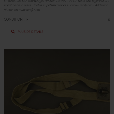
En forte toile OD, marquages Anchor Canvas 1944. A noter une légère usure
et patine de la pièce. Photos supplémentaires sur www.aiolfi.com. Additional
photos on www.aiolfi.com.
CONDITION :
I-
PLUS DE DÉTAILS