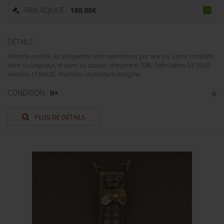
PRIX ADJUGÉ :
180.00
€
DÉTAILS :
Manche en bois, les plaquettes sont maintenues par une vis. Lame complète
dans sa longueur, et dans sa couleur d'origine à 70%. Fabrication SA 1920,
numéro 1158928. Fourreau en peinture d'origine...
CONDITION :
II+
PLUS DE DÉTAILS