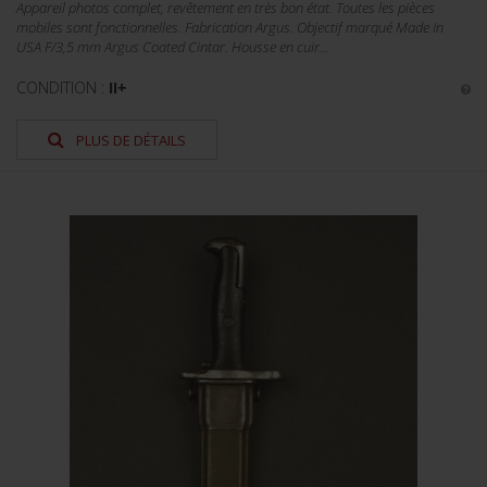
Appareil photos complet, revêtement en très bon état. Toutes les pièces
mobiles sont fonctionnelles. Fabrication Argus. Objectif marqué Made In
USA F/3,5 mm Argus Coated Cintar. Housse en cuir...
CONDITION :
II+
PLUS DE DÉTAILS