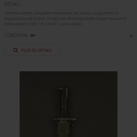
DÉTAILS :
Manche complet, plaquettes maintenues par une vis .La gouttière va
jusqu'au bout de la lame. Il s'agit bien d'une baïonnette longue raccourcie.
Fabrication SA 1907 US 231607. Lame usée et...
CONDITION :
II+
PLUS DE DÉTAILS