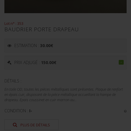
Lot n° : 353
BAUDRIER PORTE DRAPEAU
ESTIMATION :
30.00
€
PRIX ADJUGÉ :
150.00
€
DÉTAILS :
En toile OD, toutes les pièces métalliques sont présentes. Plaque de renfort
en épais cuir, disposant de la pièce métallique accueillant la hampe de
drapeau. Epais coussinet en cuir marron au...
CONDITION :
I-
PLUS DE DÉTAILS