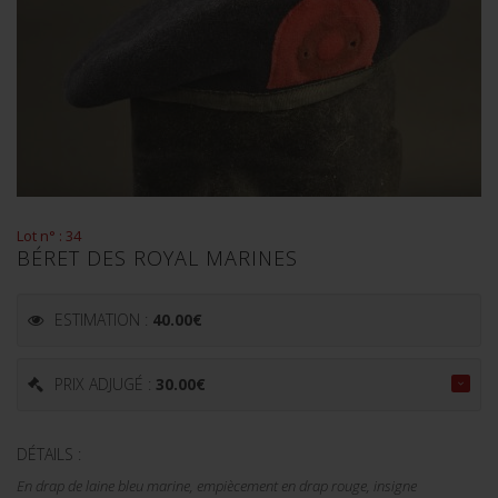
Lot n° : 34
BÉRET DES ROYAL MARINES
ESTIMATION :
40.00
€
PRIX ADJUGÉ :
30.00
€
DÉTAILS :
En drap de laine bleu marine, empiècement en drap rouge, insigne