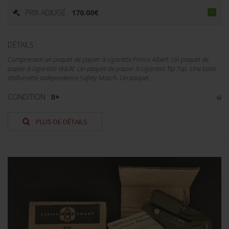
PRIX ADJUGÉ :
170.00
€
DÉTAILS :
Comprenant un paquet de papier à cigarette Prince Albert. Un paquet de
papier à cigarette W&W. Un paquet de papier à cigarette Tip Top. Une boite
d'allumette Independence Safety Match. Un paquet...
CONDITION :
II+
PLUS DE DÉTAILS