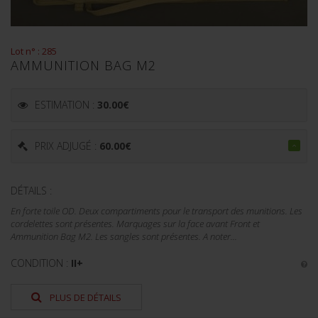
Lot n° : 285
AMMUNITION BAG M2
ESTIMATION :
30.00
€
PRIX ADJUGÉ :
60.00
€
DÉTAILS :
En forte toile OD. Deux compartiments pour le transport des munitions. Les
cordelettes sont présentes. Marquages sur la face avant Front et
Ammunition Bag M2. Les sangles sont présentes. A noter...
CONDITION :
II+
PLUS DE DÉTAILS