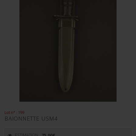
Lot n° : 199
BAÏONNETTE USM4
ESTIMATION :
75.00
€