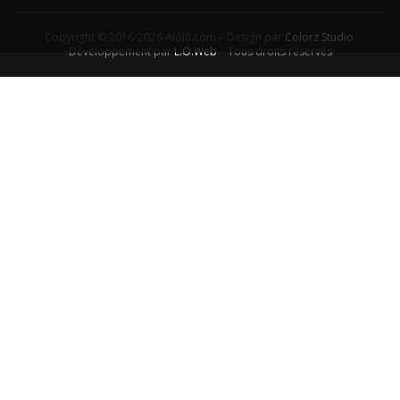
Copyright © 2016-2026 Aiolfi.com – Design par
Colorz Studio
,
Développement par
L.O.Web
– Tous droits réservés