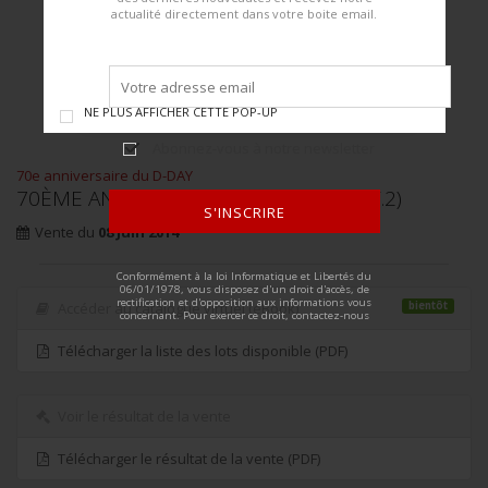
actualité directement dans votre boite email.
NE PLUS AFFICHER CETTE POP-UP
Abonnez-vous à notre newsletter
70e anniversaire du D-DAY
70ÈME ANNIVERSAIRE DU D-DAY (PART.2)
S'INSCRIRE
Vente du
08
Juin
2014
ALTERNATIVE:
Conformément à la loi Informatique et Libertés du
06/01/1978, vous disposez d'un droit d'accès, de
rectification et d'opposition aux informations vous
bientôt
Accéder au catalogue virtuel (eBook)
concernant. Pour exercer ce droit, contactez-nous
Télécharger la liste des lots disponible (PDF)
Voir le résultat de la vente
Télécharger le résultat de la vente (PDF)