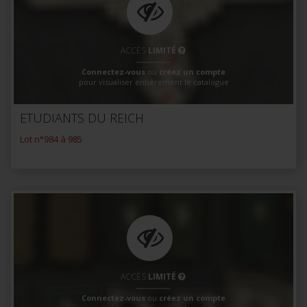
ACCÈS
LIMITÉ
Connectez-vous
ou
créez un compte
pour visualiser entièrement le catalogue
ETUDIANTS DU REICH
Lot n°984 à 985
ACCÈS
LIMITÉ
Connectez-vous
ou
créez un compte