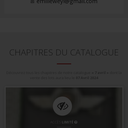
emilieweyl@gmail.com
CHAPITRES DU CATALOGUE
Découvrez tous les chapitres de notre catalogue
« 7 avril »
dont la
vente des lots aura lieu le
07
Avril
2024
ACCÈS
LIMITÉ