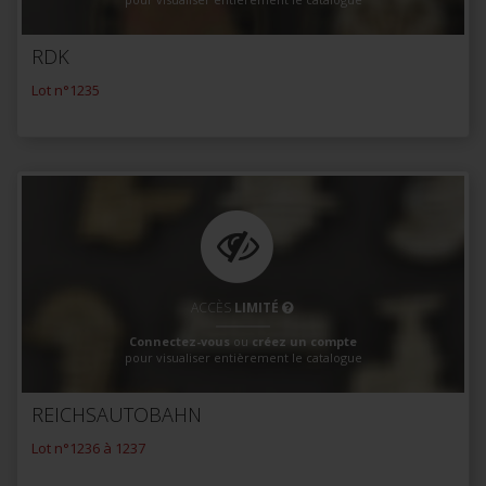
RDK
Lot n°1235
ACCÈS
LIMITÉ
Connectez-vous
ou
créez un compte
pour visualiser entièrement le catalogue
REICHSAUTOBAHN
Lot n°1236 à 1237