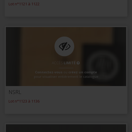
Lot n°1121 à 1122
ACCÈS
LIMITÉ
Connectez-vous
ou
créez un compte
pour visualiser entièrement le catalogue
NSRL
Lot n°1123 à 1136