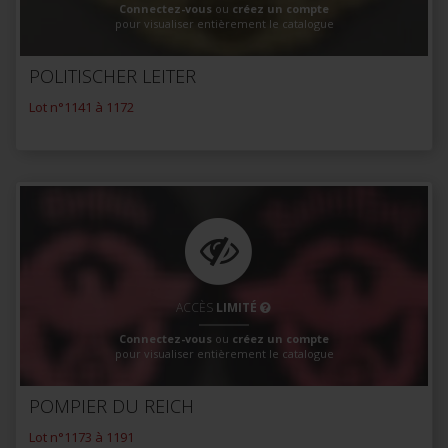
Connectez-vous
ou
créez un compte
pour visualiser entièrement le catalogue
POLITISCHER LEITER
Lot n°1141 à 1172
ACCÈS
LIMITÉ
Connectez-vous
ou
créez un compte
pour visualiser entièrement le catalogue
POMPIER DU REICH
Lot n°1173 à 1191