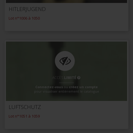
HITLERJUGEND
Lot n°1006 à 1050
ACCÈS
LIMITÉ
Connectez-vous
ou
créez un compte
pour visualiser entièrement le catalogue
LUFTSCHUTZ
Lot n°1051 à 1059