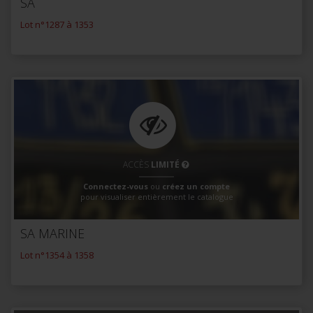
SA
Lot n°1287 à 1353
ACCÈS
LIMITÉ
Connectez-vous
ou
créez un compte
pour visualiser entièrement le catalogue
SA MARINE
Lot n°1354 à 1358