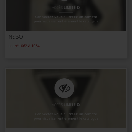
ACCÈS
LIMITÉ
Connectez-vous
ou
créez un compte
pour visualiser entièrement le catalogue
NSBO
Lot n°1062 à 1064
ACCÈS
LIMITÉ
Connectez-vous
ou
créez un compte
pour visualiser entièrement le catalogue