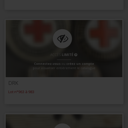
ACCÈS
LIMITÉ
Connectez-vous
ou
créez un compte
pour visualiser entièrement le catalogue
DRK
Lot n°963 à 983