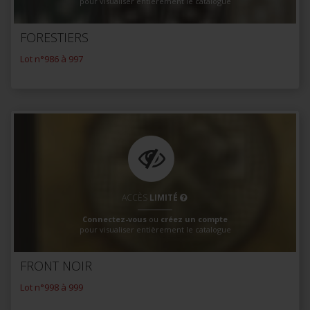
pour visualiser entièrement le catalogue
FORESTIERS
Lot n°986 à 997
ACCÈS
LIMITÉ
Connectez-vous
ou
créez un compte
pour visualiser entièrement le catalogue
FRONT NOIR
Lot n°998 à 999