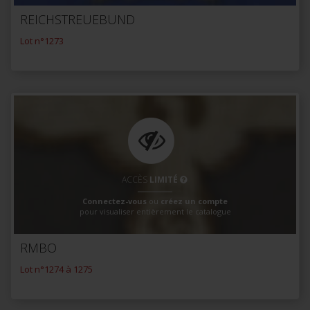
REICHSTREUEBUND
Lot n°1273
ACCÈS
LIMITÉ
Connectez-vous
ou
créez un compte
pour visualiser entièrement le catalogue
RMBO
Lot n°1274 à 1275