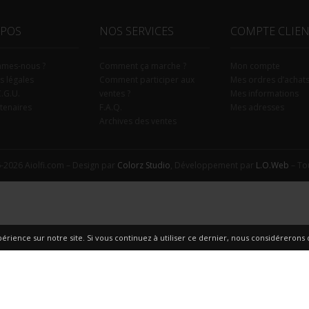
OPOS
NOS SERVICES
COMPTE CLIE
mmes-nous ?
Comment ça marche ?
Mon compte
s légales
Comment participer aux
Mes ordres d’achat
C.G.U.
ventes ?
Mes informations
tenaires
F.A.Q.
Mes adresses
Archives des ventes
-2026 Aiolfi.com – Design par
Colorz Studio
, Développement par
L.O.Web
– Tou
érience sur notre site. Si vous continuez à utiliser ce dernier, nous considérerons q