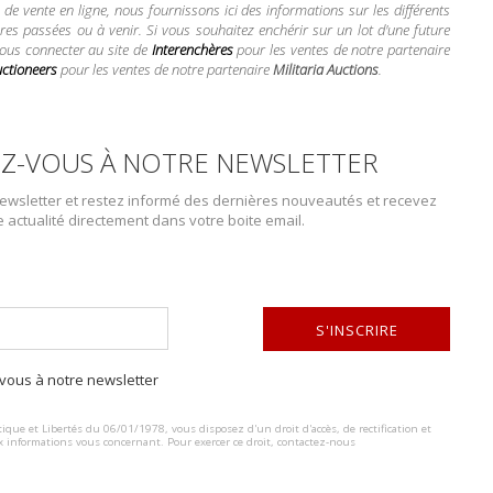
e vente en ligne, nous fournissons ici des informations sur les différents
res passées ou à venir. Si vous souhaitez enchérir sur un lot d'une future
vous connecter au site de
Interenchères
pour les ventes de notre partenaire
uctioneers
pour les ventes de notre partenaire
Militaria Auctions
.
CHAPITRES DU CATALOGUE
Z-VOUS À NOTRE NEWSLETTER
de notre catalogue
« Ventes du 17 au 19 avril 2026 »
dont la vente des lots
wsletter et restez informé des dernières nouveautés et recevez
e actualité directement dans votre boite email.
S'INSCRIRE
ous à notre newsletter
ALTERNATIVE:
ique et Libertés du 06/01/1978, vous disposez d'un droit d'accès, de rectification et
x informations vous concernant. Pour exercer ce droit, contactez-nous
AVRIL - LA FRANCE
19 AVRIL - LES ARMÉES
ANT LA PREMIÈRE
ALLIÉES FACE À L'EMPI