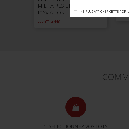
MILITAIRES ET DE PIÈCE
GU
D’AVIATION
NE PLUS AFFICHER CETTE POP-
Lot n
Lot n°1 à 443
COMME
1. SÉLECTIONNEZ VOS LOTS