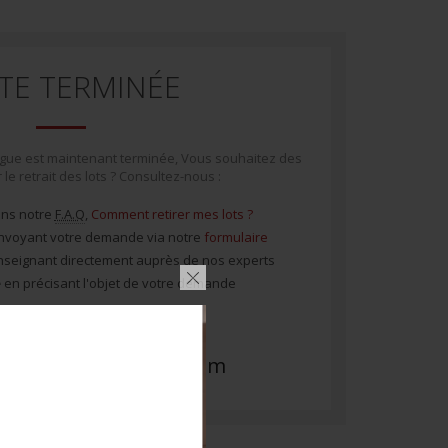
TE TERMINÉE
logue est maintenant terminée, Vous souhaitez des
le retrait des lots ? Consultez-nous :
ns notre
F.A.Q
,
Comment retirer mes lots ?
nvoyant votre demande via notre
formulaire
seignant directement auprès de nos experts
e
en précisant l'objet de votre demande
 6 07 43 38 05
yl@militariauctions.com