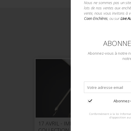
Nous ne sommes pas un site d
lots de nos ventes aux enchè
vente, nous vous invitons à 
Caen Enchères
, ou sur
Live A
ABONNE
Découvrez tous les chapitres 
Abonnez-vous à notre ne
notr
Abonnez-v
Conformément à la loi Informat
d'opposition au
17 AVRIL - IMPORTANTE
18 
COLLECTION D’OPTIQUES
DUR