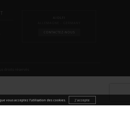
NT
AIOLFI
ALLEMAGNE - GERMANY
CONTACTEZ-NOUS
s
s droits réservés
ue vous acceptez l'utilisation des cookies.
J'accepte