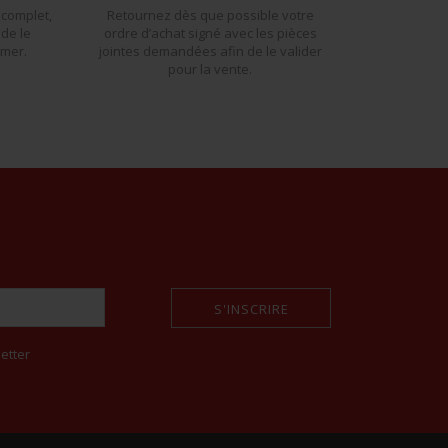
 complet,
Retournez dès que possible votre
 de le
ordre d’achat signé avec les pièces
imer.
jointes demandées afin de le valider
pour la vente.
S'INSCRIRE
etter