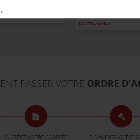
ERRE MONDIALE
PENDANT LA PREMIÈRE
GUERRE MONDIALE
UP
°444 à 805
Lot n°806 à 1130
NT PASSER VOTRE
ORDRE D'A
2. CRÉEZ VOTRE COMPTE
3. VALIDEZ VOTRE 