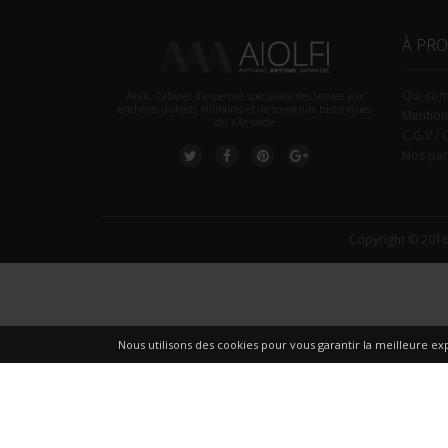
À PR
Qui so
Aiolfi, Cabinet d’expertise spécialiste des ventes aux
enchères d'objets militaires et de souvenirs historiques
Mention
du XXè siecle
C.G.V / 
Nos par
Copyright © 2016
Nous utilisons des cookies pour vous garantir la meilleure exp