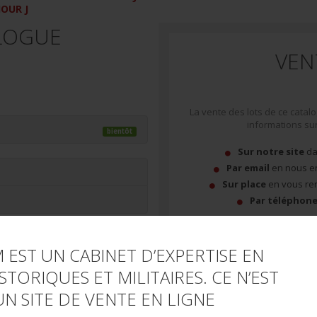
JOUR J
LOGUE
VEN
La vente des lots de ce cata
informations sur 
bientôt
Sur notre site
da
Par email
en nous e
Sur place
en vous ren
Par téléphon
+33
 EST UN CABINET D’EXPERTISE EN
emiliewe
STORIQUES ET MILITAIRES. CE N’EST
UN SITE DE VENTE EN LIGNE