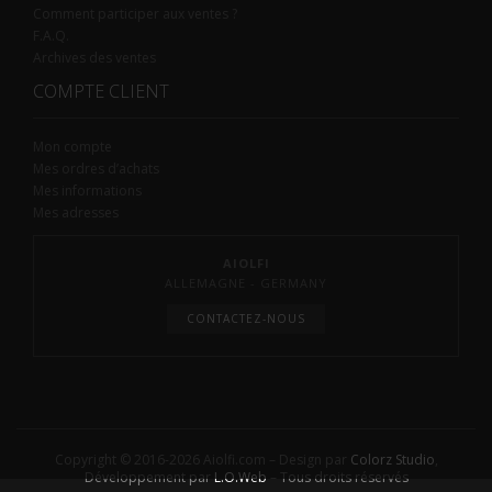
Comment participer aux ventes ?
F.A.Q.
Archives des ventes
COMPTE CLIENT
Mon compte
Mes ordres d’achats
Mes informations
Mes adresses
AIOLFI
ALLEMAGNE - GERMANY
CONTACTEZ-NOUS
Copyright © 2016-2026 Aiolfi.com – Design par
Colorz Studio
,
Développement par
L.O.Web
– Tous droits réservés