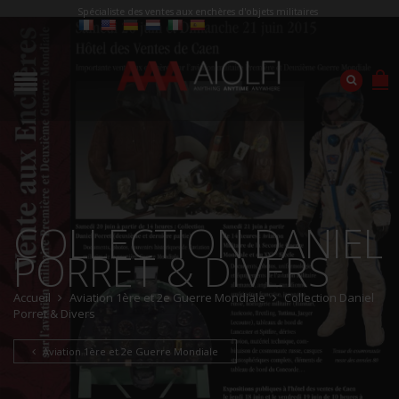
Spécialiste des ventes aux enchères d'objets militaires
COLLECTION DANIEL
PORRET & DIVERS
Accueil
Aviation 1ère et 2e Guerre Mondiale
Collection Daniel
Porret & Divers
Aviation 1ère et 2e Guerre Mondiale