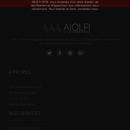
06/01/1978, vous disposez d'un droit d'accès, de
rectification et d'opposition aux informations vous
concernant. Pour exercer ce droit, contactez-nous
Aiolfi, Cabinet d’expertise spécialiste des ventes aux enchères d'objets militaires et
de souvenirs historiques du XXè siecle
À PROPOS
Qui sommes-nous ?
Mentions légales
C.G.V / C.G.U.
Nos partenaires
NOS SERVICES
Comment ça marche ?