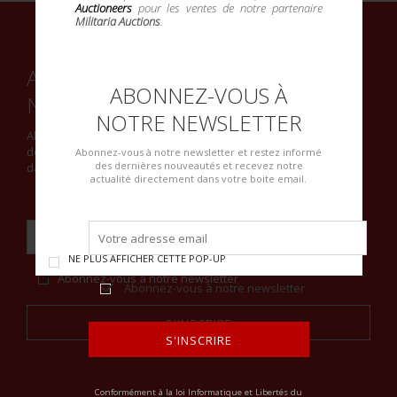
Auctioneers
pour les ventes de notre partenaire
Militaria Auctions
.
ABONNEZ-VOUS À NOTRE
ABONNEZ-VOUS À
NEWSLETTER
NOTRE NEWSLETTER
Abonnez-vous à notre newsletter et restez informé des
dernières nouveautés et recevez notre actualité directement
Abonnez-vous à notre newsletter et restez informé
des dernières nouveautés et recevez notre
dans votre boite email.
actualité directement dans votre boite email.
NE PLUS AFFICHER CETTE POP-UP
Abonnez-vous à notre newsletter
Abonnez-vous à notre newsletter
S'INSCRIRE
S'INSCRIRE
Alternative:
ALTERNATIVE:
Conformément à la loi Informatique et Libertés du