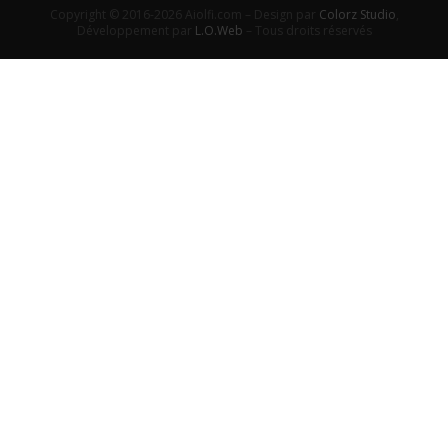
Copyright © 2016-2026 Aiolfi.com – Design par
Colorz Studio
,
Développement par
L.O.Web
– Tous droits réservés