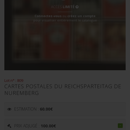
ACCÈS
LIMITÉ
Connectez-vous
ou
créez un compte
pour visualiser entièrement le catalogue
Lot n° : 809
CARTES POSTALES DU REICHSPARTEITAG DE
NUREMBERG
ESTIMATION :
60.00
€
PRIX ADJUGÉ :
100.00
€