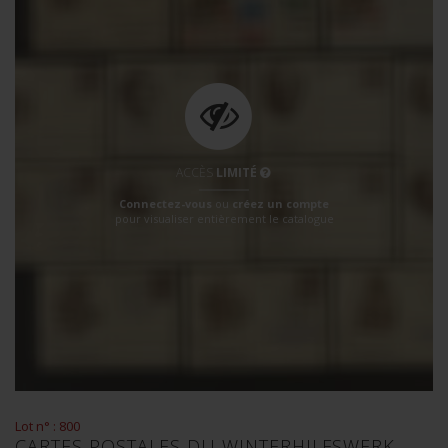
ACCÈS
LIMITÉ
Connectez-vous
ou
créez un compte
pour visualiser entièrement le catalogue
Lot n° : 800
CARTES POSTALES DU WINTERHILFSWERK