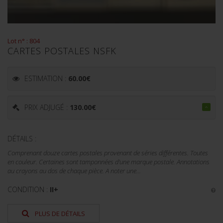
Lot n° : 804
CARTES POSTALES NSFK
ESTIMATION :
60.00
€
PRIX ADJUGÉ :
130.00
€
DÉTAILS :
Comprenant douze cartes postales provenant de séries différentes. Toutes
en couleur. Certaines sont tamponnées d'une marque postale. Annotations
au crayons au dos de chaque pièce. A noter une...
CONDITION :
II+
PLUS DE DÉTAILS