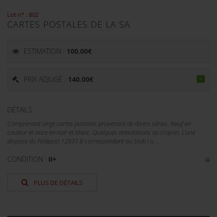
Lot n° : 802
CARTES POSTALES DE LA SA
ESTIMATION :
100.00
€
PRIX ADJUGÉ :
140.00
€
DÉTAILS :
Comprenant vingt cartes postales provenant de divers séries. Neuf en
couleur et onze en noir et blanc. Quelques annotations au crayon. L'une
dispose du Feldpost 12833 B correspondant au Stab I u....
CONDITION :
II+
PLUS DE DÉTAILS