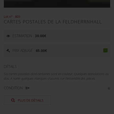
Lot n° : 803
CARTES POSTALES DE LA FELDHERRNHALL
ESTIMATION :
30.00
€
PRIX ADJUGÉ :
65.00
€
DÉTAILS :
Six cartes postales dont certaines sont en couleur. Quelques annotations au
dos. A noter quelques marques d'usures sur l'ensemble des pièces.
CONDITION :
II+
PLUS DE DÉTAILS