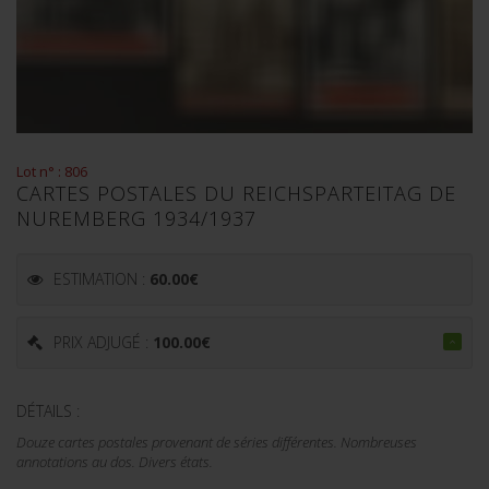
Lot n° : 806
CARTES POSTALES DU REICHSPARTEITAG DE
NUREMBERG 1934/1937
ESTIMATION :
60.00
€
PRIX ADJUGÉ :
100.00
€
DÉTAILS :
Douze cartes postales provenant de séries différentes. Nombreuses
annotations au dos. Divers états.