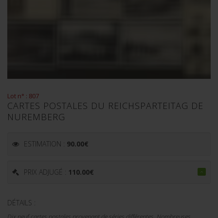
Lot n° : 807
CARTES POSTALES DU REICHSPARTEITAG DE
NUREMBERG
ESTIMATION :
90.00
€
PRIX ADJUGÉ :
110.00
€
DÉTAILS :
Dix neuf cartes postales provenant de séries différentes. Nombreuses