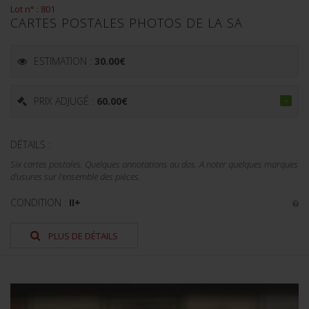
Lot n° : 801
CARTES POSTALES PHOTOS DE LA SA
ESTIMATION :
30.00
€
PRIX ADJUGÉ :
60.00
€
DÉTAILS :
Six cartes postales. Quelques annotations au dos. A noter quelques marques
d'usures sur l'ensemble des pièces.
CONDITION :
II+
PLUS DE DÉTAILS