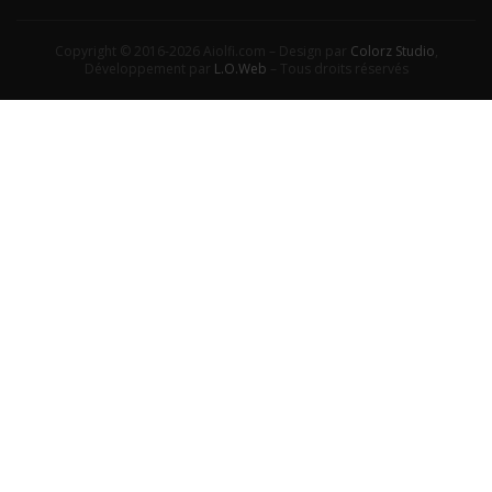
Copyright © 2016-2026 Aiolfi.com – Design par
Colorz Studio
,
Développement par
L.O.Web
– Tous droits réservés