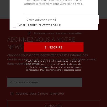
des dernières nouveautés et recevez notre
actualité directement dans votre boite email.
NE PLUS AFFICHER CETTE POP-UP
Abonnez-vous à notre newsletter
ABONNEZ-VOUS À NOTRE
NEWSLETTER
S'INSCRIRE
Abonnez-vous à notre newsletter et restez informé des
ALTERNATIVE:
dernières nouveautés et recevez notre actualité directement
Conformément à la loi Informatique et Libertés du
dans votre boite email.
06/01/1978, vous disposez d'un droit d'accès, de
rectification et d'opposition aux informations vous
concernant. Pour exercer ce droit, contactez-nous
Abonnez-vous à notre newsletter
S'INSCRIRE