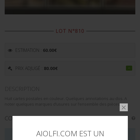
LOT N°810
ESTIMATION :
60.00
€
PRIX ADJUGÉ :
80.00
€
DESCRIPTION
Huit cartes postales en couleur. Quelques annotations au dos. A
noter quelques marques d’usures sur l’ensemble des pièces.
CONDITION :
II+
AIOLFI.COM EST UN
LA VENTE DE CE LOT EST MAINTENANT TERMINÉE