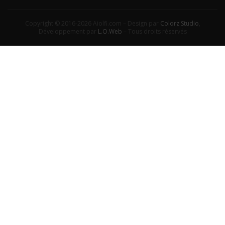
Copyright © 2016-2026 Aiolfi.com – Design par
Colorz Studio
,
Développement par
L.O.Web
– Tous droits réservés