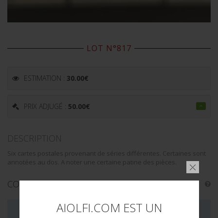
LOT N°817
ESTIMATION :
30.00
€
PRIX ADJUGÉ :
50.00
€
DESCRIPTION
Six cartes postales provenant de séries différentes. Certaines sont
annotées au dos. A noter une certaine patine des pièces.
CONDITION :
II+
AIOLFI.COM EST UN
LA VENTE DE CE LOT EST MAINTENANT TERMINÉE