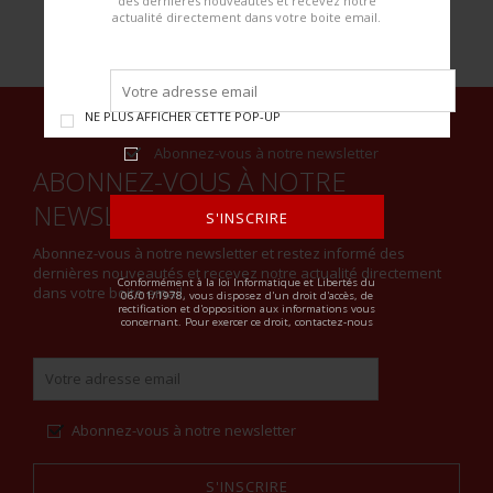
des dernières nouveautés et recevez notre
actualité directement dans votre boite email.
NE PLUS AFFICHER CETTE POP-UP
Abonnez-vous à notre newsletter
ABONNEZ-VOUS À NOTRE
NEWSLETTER
S'INSCRIRE
Abonnez-vous à notre newsletter et restez informé des
ALTERNATIVE:
dernières nouveautés et recevez notre actualité directement
Conformément à la loi Informatique et Libertés du
dans votre boite email.
06/01/1978, vous disposez d'un droit d'accès, de
rectification et d'opposition aux informations vous
concernant. Pour exercer ce droit, contactez-nous
Abonnez-vous à notre newsletter
S'INSCRIRE