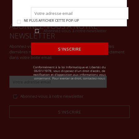
NE PLUS AFFICHER CETTE POP-UP
ABONNEZ-VOUS À NOTRE
Abonnez-vous à notre newsletter
NEWSLETTER
Abonnez-vous à notre newsletter et restez informé des
S'INSCRIRE
dernières nouveautés et recevez notre actualité directement
dans votre boite email.
ALTERNATIVE:
Conformément à la loi Informatique et Libertés du
06/01/1978, vous disposez d'un droit d'accès, de
rectification et d'opposition aux informations vous
concernant. Pour exercer ce droit, contactez-nous
Abonnez-vous à notre newsletter
S'INSCRIRE
Alternative: