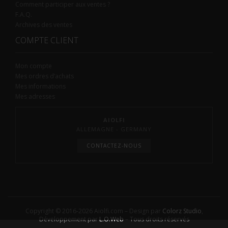
Comment participer aux ventes ?
F.A.Q.
Archives des ventes
COMPTE CLIENT
Mon compte
Mes ordres d’achats
Mes informations
Mes adresses
AIOLFI
ALLEMAGNE - GERMANY
CONTACTEZ-NOUS
Copyright © 2016-2026 Aiolfi.com – Design par
Colorz Studio
,
Développement par
L.O.Web
– Tous droits réservés