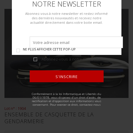
NOTRE NEWSLETTER
Abonnez-vous à notre newsletter et restez informé
des dernières nouveautés et recevez notre
actualité directement dans votre boite email.
NE PLUS AFFICHER CETTE POP-UP
Abonnez-vous à notre newsletter
S'INSCRIRE
ALTERNATIVE:
Conformément à la loi Informatique et Libertés du
06/01/1978, vous disposez d'un droit d'accès, de
rectification et d'opposition aux informations vous
concernant. Pour exercer ce droit, contactez-nous
Lot n° : 1904
ENSEMBLE DE CASQUETTE DE LA
GENDARMERIE