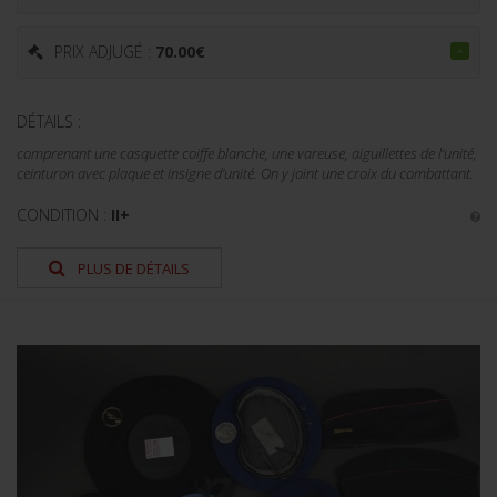
PRIX ADJUGÉ :
70.00
€
DÉTAILS :
comprenant une casquette coiffe blanche, une vareuse, aiguillettes de l’unité,
ceinturon avec plaque et insigne d’unité. On y joint une croix du combattant.
CONDITION :
II+
PLUS DE DÉTAILS