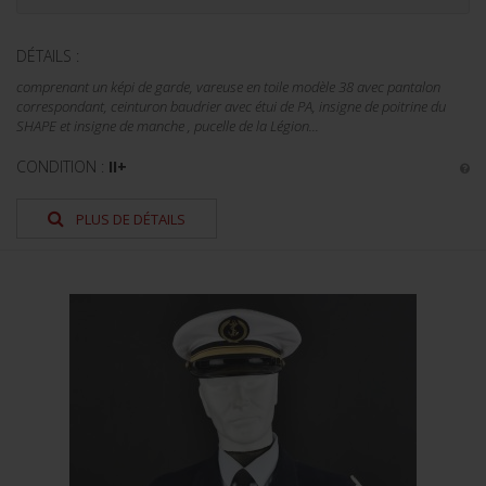
DÉTAILS :
comprenant un képi de garde, vareuse en toile modèle 38 avec pantalon
correspondant, ceinturon baudrier avec étui de PA, insigne de poitrine du
SHAPE et insigne de manche , pucelle de la Légion...
CONDITION :
II+
PLUS DE DÉTAILS