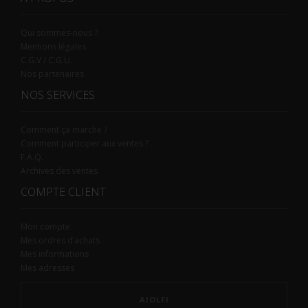
Qui sommes-nous ?
Mentions légales
C.G.V / C.G.U.
Nos partenaires
NOS SERVICES
Comment ça marche ?
Comment participer aux ventes ?
F.A.Q.
Archives des ventes
COMPTE CLIENT
Mon compte
Mes ordres d’achats
Mes informations
Mes adresses
AIOLFI