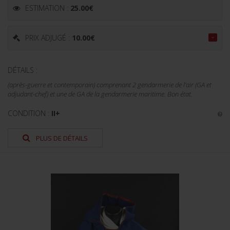
ESTIMATION :
25.00
€
PRIX ADJUGÉ :
10.00
€
DÉTAILS :
(après-guerre et contemporain) comprenant 2 gendarmerie de l’air (GA et
adjudant-chef) et une de GA de la gendarmerie maritime. Bon état.
CONDITION :
II+
PLUS DE DÉTAILS