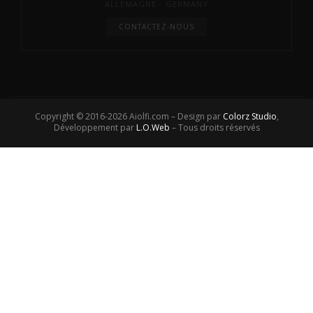
ALLEMAGNE - GERMANY
CONTACTEZ-NOUS
Copyright © 2016-2026 Aiolfi.com – Design par
Colorz Studio
,
Développement par
L.O.Web
– Tous droits réservés