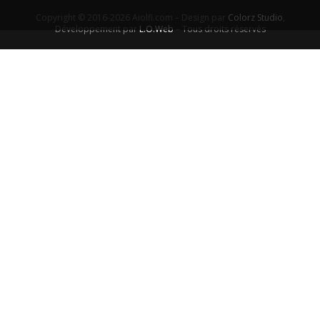
Copyright © 2016-2026 Aiolfi.com – Design par
Colorz Studio
,
Développement par
L.O.Web
– Tous droits réservés