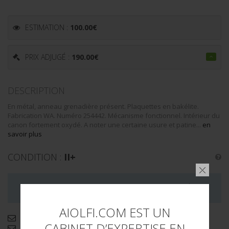
ESTIMATION :
100.00
€
PRIX ADJUGÉ :
190.00
€
DESCRIPTION
En métal, anneau grenadière présent. Plaquettes en bakélite.
Fabrication WA. Numéro 254442. Mécanisme fonctionnel. Intérieur du
canon fortement oxydé. A noter une certaine usure et patine...
en
savoir plus
CONDITION :
II+
LA VENTE DE CE LOT EST MAINTENANT TERMINÉE
AIOLFI.COM EST UN
Demande d'informations complémentaires
CABINET D’EXPERTISE EN
Envoyer par email