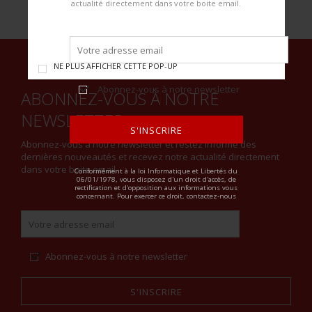
actualité directement dans votre boite email.
NE PLUS AFFICHER CETTE POP-UP
Abonnez-vous à notre newsletter
ABONNEZ-VOUS À NOTRE
NEWSLETTER
S'INSCRIRE
Abonnez-vous à notre newsletter et restez informé des
dernières nouveautés et recevez notre actualité directement
ALTERNATIVE:
dans votre boite email.
Conformément à la loi Informatique et Libertés du
06/01/1978, vous disposez d'un droit d'accès, de
rectification et d'opposition aux informations vous
concernant. Pour exercer ce droit, contactez-nous
Abonnez-vous à notre newsletter
S'INSCRIRE