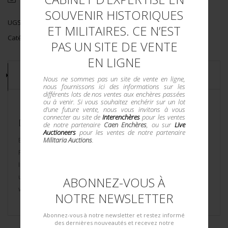
SOUVENIR HISTORIQUES
UGS :
8831/1
ET MILITAIRES. CE N’EST
Catégorie :
LANCES FUSÉES
PAS UN SITE DE VENTE
EN LIGNE
DESCRIPTION
Nous ne sommes pas un site de vente en ligne,
nous fournissons ici des informations sur les
différents lots de nos ventes aux enchères passées
ou à venir. Si vous souhaitez enchérir sur un lot
d'une future vente, nous vous invitons à vous
connecter au site de
Interenchères
pour les ventes
DESCRIPTION DU LOT
de notre partenaire
Caen Enchères
, ou sur
Live
Auctioneers
pour les ventes de notre partenaire
Militaria Auctions
.
En métal, anneau grenadière présent. Plaquettes en bakélite.
Fabrication WA. Numéro 254442. Mécanisme fonctionnel.
Intérieur du canon fortement oxydé. A noter une certaine
usure et patine de la pièce. Photos supplémentaires sur
ABONNEZ-VOUS À
www.aiolfi.com. Additional photos on www.aiolfi.com.
NOTRE NEWSLETTER
Abonnez-vous à notre newsletter et restez informé
des dernières nouveautés et recevez notre