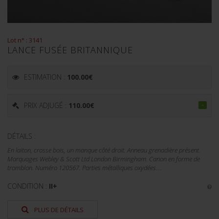
Lot n° : 3141
LANCE FUSÉE BRITANNIQUE
ESTIMATION :
100.00
€
PRIX ADJUGÉ :
110.00
€
DÉTAILS :
En laiton, crosse bois, un manque côté droit. Anneau grenadière présent.
Marquages Webley & Scott Ltd London Birmingham. Canon en forme de
tromblon. Numéro 120567. Parties métalliques oxydées....
CONDITION :
II+
PLUS DE DÉTAILS