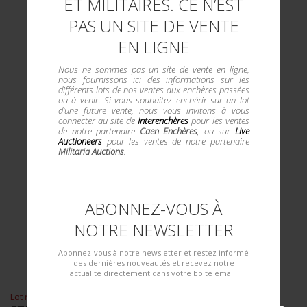
ET MILITAIRES. CE N’EST
PAS UN SITE DE VENTE
EN LIGNE
Nous ne sommes pas un site de vente en ligne,
nous fournissons ici des informations sur les
différents lots de nos ventes aux enchères passées
ou à venir. Si vous souhaitez enchérir sur un lot
d'une future vente, nous vous invitons à vous
connecter au site de
Interenchères
pour les ventes
de notre partenaire
Caen Enchères
, ou sur
Live
Auctioneers
pour les ventes de notre partenaire
Militaria Auctions
.
ABONNEZ-VOUS À
NOTRE NEWSLETTER
Abonnez-vous à notre newsletter et restez informé
des dernières nouveautés et recevez notre
actualité directement dans votre boite email.
Lot n° : 3146