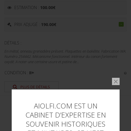
ESTIMATION :
100.00
€
PRIX ADJUGÉ :
190.00
€
DÉTAILS :
En métal, anneau grenadière présent. Plaquettes en bakélite. Fabrication WA.
Numéro 254442. Mécanisme fonctionnel. Intérieur du canon fortement
oxydé. A noter une certaine usure et patine de...
CONDITION :
II+
PLUS DE DÉTAILS
AIOLFI.COM EST UN
CABINET D’EXPERTISE EN
SOUVENIR HISTORIQUES