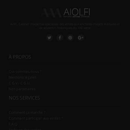
Aiolfi, Cabinet d’expertise spécialiste des ventes aux enchères d'objets militaires et
de souvenirs historiques du XXè siecle
À PROPOS
Qui sommes-nous ?
Mentions légales
C.G.V / C.G.U.
Nos partenaires
NOS SERVICES
Comment ça marche ?
Comment participer aux ventes ?
F.A.Q.
Archives des ventes