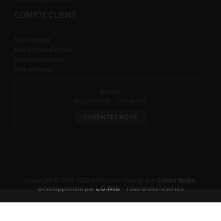
COMPTE CLIENT
Mon compte
Mes ordres d’achats
Mes informations
Mes adresses
AIOLFI
ALLEMAGNE - GERMANY
CONTACTEZ-NOUS
Copyright © 2016-2026 Aiolfi.com – Design par
Colorz Studio
,
Développement par
L.O.Web
– Tous droits réservés