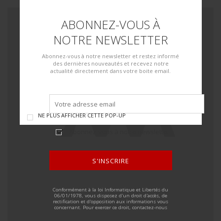
ABONNEZ-VOUS À
NOTRE NEWSLETTER
Abonnez-vous à notre newsletter et restez informé
des dernières nouveautés et recevez notre
actualité directement dans votre boite email.
NE PLUS AFFICHER CETTE POP-UP
Abonnez-vous à notre newsletter
S'INSCRIRE
ALTERNATIVE:
Conformément à la loi Informatique et Libertés du
06/01/1978, vous disposez d'un droit d'accès, de
rectification et d'opposition aux informations vous
concernant. Pour exercer ce droit, contactez-nous