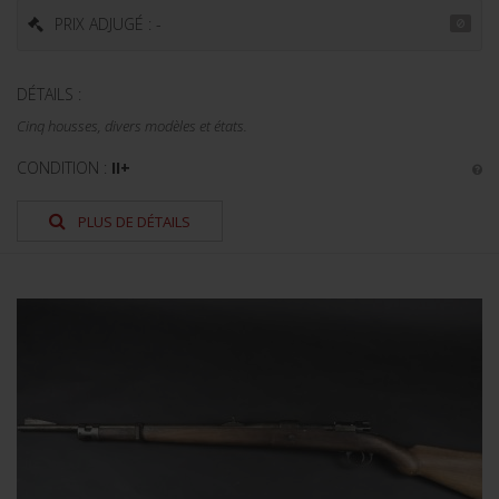
PRIX ADJUGÉ : -
DÉTAILS :
Cinq housses, divers modèles et états.
CONDITION :
II+
PLUS DE DÉTAILS