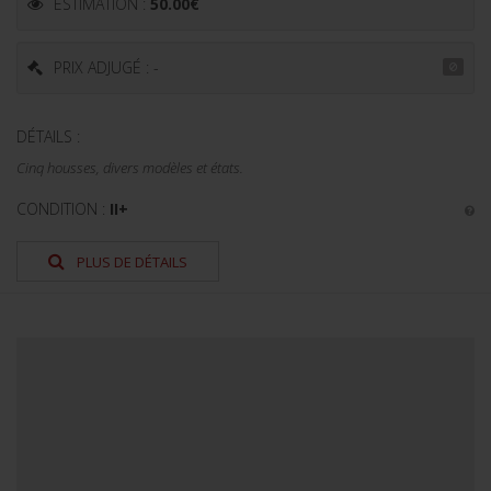
ESTIMATION :
50.00
€
PRIX ADJUGÉ : -
DÉTAILS :
Cinq housses, divers modèles et états.
CONDITION :
II+
PLUS DE DÉTAILS