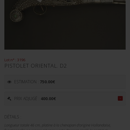
Lot n° : 3196
PISTOLET ORIENTAL. D2
ESTIMATION :
750.00
€
PRIX ADJUGÉ :
400.00
€
DÉTAILS :
Longueur totale 46 cm, platine à la chenapan d'origine Hollandaise,