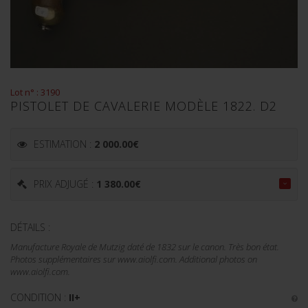
Lot n° : 3190
PISTOLET DE CAVALERIE MODÈLE 1822. D2
ESTIMATION :
2 000.00
€
PRIX ADJUGÉ :
1 380.00
€
DÉTAILS :
Manufacture Royale de Mutzig daté de 1832 sur le canon. Très bon état.
Photos supplémentaires sur www.aiolfi.com. Additional photos on
www.aiolfi.com.
CONDITION :
II+