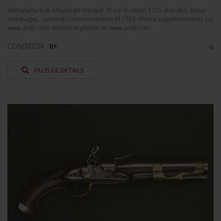
Manufacture de Maubeuge marqué 75 sur le canon,1775. Bon état, beaux
marquages, queue de culasse marquée M 1763. Photos supplémentaires sur
www.aiolfi.com. Additional photos on www.aiolfi.com.
CONDITION :
II+
PLUS DE DÉTAILS