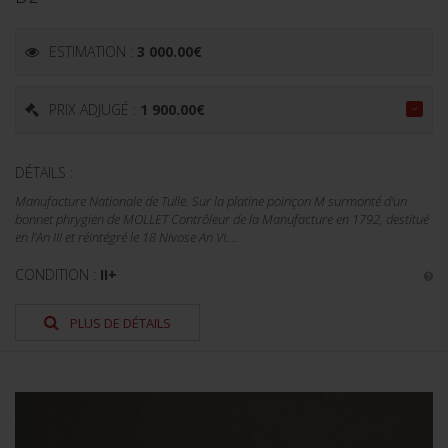
ESTIMATION :
3 000.00
€
PRIX ADJUGÉ :
1 900.00
€
DÉTAILS :
Manufacture Nationale de Tulle. Sur la platine poinçon M surmonté d'un
bonnet phrygien de MOLLET Contrôleur de la Manufacture en 1792, destitué
en l'An III et réintégré le 18 Nivose An VI....
CONDITION :
II+
PLUS DE DÉTAILS