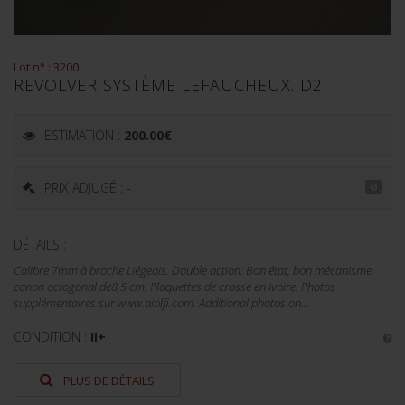
Lot n° : 3200
REVOLVER SYSTÈME LEFAUCHEUX. D2
ESTIMATION :
200.00
€
PRIX ADJUGÉ : -
DÉTAILS :
Calibre 7mm à broche Liégeois. Double action. Bon état, bon mécanisme
canon octogonal de8,5 cm. Plaquettes de crosse en ivoire. Photos
supplémentaires sur www.aiolfi.com. Additional photos on...
CONDITION :
II+
PLUS DE DÉTAILS