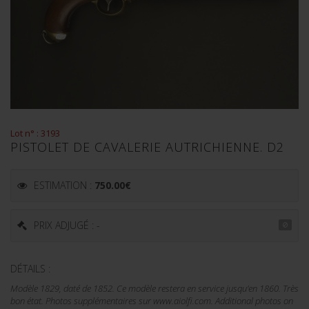
Lot n° : 3193
PISTOLET DE CAVALERIE AUTRICHIENNE. D2
ESTIMATION :
750.00
€
PRIX ADJUGÉ : -
DÉTAILS :
Modèle 1829, daté de 1852. Ce modèle restera en service jusqu'en 1860. Très
bon état. Photos supplémentaires sur www.aiolfi.com. Additional photos on