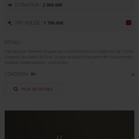
ESTIMATION :
2 000.00
€
PRIX ADJUGÉ :
1 700.00
€
DÉTAILS :
Fabriqué par Thevenet arquebusier à Saint Etienne Son calibre est de 15 MM.
Longueur du canon 39,5 cm. Ce type de pistolet fait partie des tous premiers
pistolets réglementaires , juste avant...
CONDITION :
II+
PLUS DE DÉTAILS