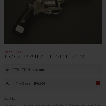
Lot n° : 3199
REVOLVER SYSTÈME LEFAUCHEUX. D2
ESTIMATION :
300.00
€
PRIX ADJUGÉ :
150.00
€
DÉTAILS :
Calibre 7 mm à broche, particularité, cadre fermé, bouclier avec protection