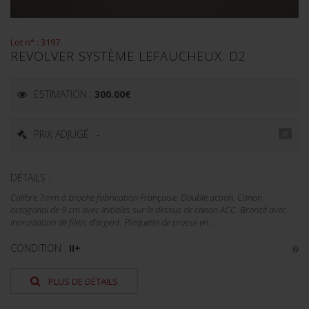
Lot n° : 3197
REVOLVER SYSTÈME LEFAUCHEUX. D2
ESTIMATION :
300.00
€
PRIX ADJUGÉ : -
DÉTAILS :
Calibre 7mm à broche fabrication Française. Double action. Canon
octogonal de 9 cm avec initiales sur le dessus de canon ACC. Bronzé avec
incrustation de filets d'argent. Plaquette de crosse en...
CONDITION :
II+
PLUS DE DÉTAILS