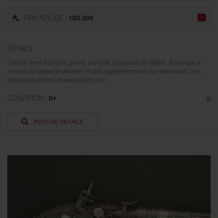
PRIX ADJUGÉ :
180.00
€
DÉTAILS :
Calibre 5mm à broche, gravé, bon état. plaquettes en ébène . Il manque le
ressort de rappel de détente. Photos supplémentaires sur www.aiolfi.com.
Additional photos on www.aiolfi.com.
CONDITION :
II+
PLUS DE DÉTAILS