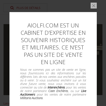
PLUS DE DÉTAILS
AIOLFI.COM EST UN
CABINET D’EXPERTISE EN
SOUVENIR HISTORIQUES
ET MILITAIRES. CE N’EST
PAS UN SITE DE VENTE
EN LIGNE
Nous ne sommes pas un site de vente en ligne,
nous fournissons ici des informations sur les
différents lots de nos ventes aux enchères passées
ou à venir. Si vous souhaitez enchérir sur un lot
d'une future vente, nous vous invitons à vous
connecter au site de
Interenchères
pour les ventes
de notre partenaire
Caen Enchères
, ou sur
Live
Auctioneers
pour les ventes de notre partenaire
Militaria Auctions
.
Lot n° : 3191