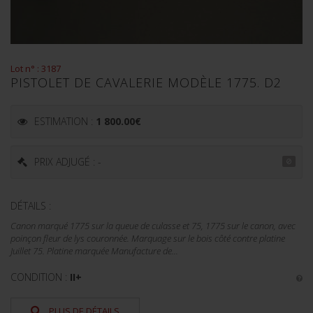
Lot n° : 3187
PISTOLET DE CAVALERIE MODÈLE 1775. D2
ESTIMATION :
1 800.00
€
PRIX ADJUGÉ : -
DÉTAILS :
Canon marqué 1775 sur la queue de culasse et 75, 1775 sur le canon, avec
poinçon fleur de lys couronnée. Marquage sur le bois côté contre platine
Juillet 75. Platine marquée Manufacture de...
CONDITION :
II+
PLUS DE DÉTAILS