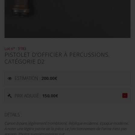
Lot n° : 3183
PISTOLET D'OFFICIER À PERCUSSIONS.
CATÉGORIE D2
ESTIMATION :
200.00
€
PRIX ADJUGÉ :
150.00
€
DÉTAILS :
Canon à pans légèrement tromblonné. Réplique moderne. Epoque moderne.
A noter une légère patine de la pièce. Le fonctionnement de l'arme n'est pas
garanti. Photos supplémentaires sur...