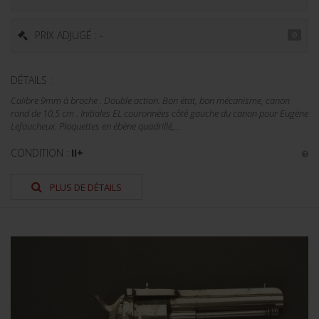
PRIX ADJUGÉ : -
DÉTAILS :
Calibre 9mm à broche . Double action. Bon état, bon mécanisme, canon
rond de 10,5 cm . Initiales EL couronnées côté gauche du canon pour Eugène
Lefaucheux. Plaquettes en ébène quadrillé,...
CONDITION :
II+
PLUS DE DÉTAILS