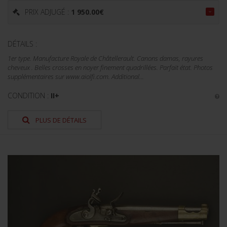
PRIX ADJUGÉ :
1 950.00
€
DÉTAILS :
1er type. Manufacture Royale de Châtellerault. Canons damas, rayures
cheveux . Belles crosses en noyer finement quadrillées. Parfait état. Photos
supplémentaires sur www.aiolfi.com. Additional...
CONDITION :
II+
PLUS DE DÉTAILS