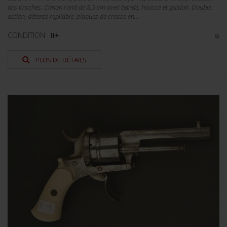
des broches. Canon rond de 8,5 cm avec bande, hausse et guidon. Double
action, détente repliable, plaques de crosse en...
CONDITION :
II+
PLUS DE DÉTAILS