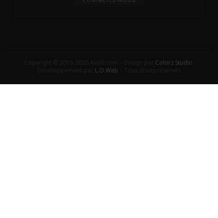
Copyright © 2016-2026 Aiolfi.com – Design par
Colorz Studio
,
Développement par
L.O.Web
– Tous droits réservés