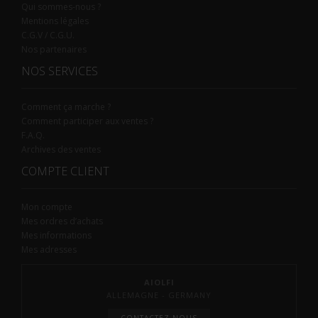
Qui sommes-nous ?
Mentions légales
C.G.V / C.G.U.
Nos partenaires
NOS SERVICES
Comment ça marche ?
Comment participer aux ventes ?
F.A.Q.
Archives des ventes
COMPTE CLIENT
Mon compte
Mes ordres d’achats
Mes informations
Mes adresses
AIOLFI
ALLEMAGNE - GERMANY
CONTACTEZ-NOUS