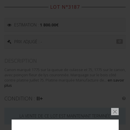
LOT N°3187
ESTIMATION :
1 800.00
€
PRIX ADJUGÉ : -
DESCRIPTION
Canon marqué 1775 sur la queue de culasse et 75, 1775 sur le canon,
avec poinçon fleur de lys couronnée. Marquage sur le bois côté
contre platine Juillet 75. Platine marquée Manufacture de...
en savoir
plus
CONDITION :
II+
LA VENTE DE CE LOT EST MAINTENANT TERMINÉE