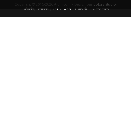
Copyright © 2016-2026 Aiolfi.com – Design par
Colorz Studio
,
Développement par
L.O.Web
– Tous droits réservés