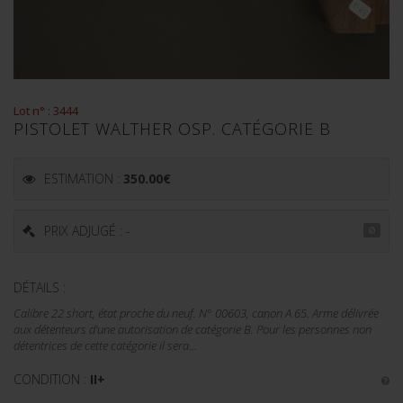
Lot n° : 3444
PISTOLET WALTHER OSP. CATÉGORIE B
ESTIMATION :
350.00
€
PRIX ADJUGÉ : -
DÉTAILS :
Calibre 22 short, état proche du neuf. N° 00603, canon A 65. Arme délivrée
aux détenteurs d’une autorisation de catégorie B. Pour les personnes non
détentrices de cette catégorie il sera...
CONDITION :
II+