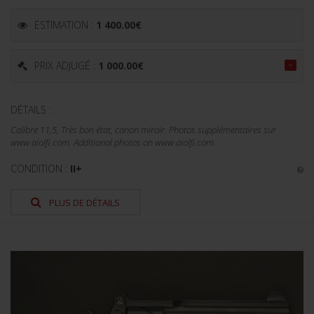
ESTIMATION :
1 400.00
€
PRIX ADJUGÉ :
1 000.00
€
DÉTAILS :
Calibre 11,5, Très bon état, canon miroir. Photos supplémentaires sur
www.aiolfi.com. Additional photos on www.aiolfi.com.
CONDITION :
II+
PLUS DE DÉTAILS