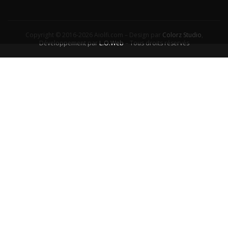
Copyright © 2016-2026 Aiolfi.com – Design par
Colorz Studio
,
Développement par
L.O.Web
– Tous droits réservés