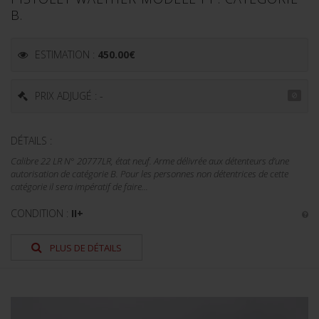
B.
ESTIMATION :
450.00
€
PRIX ADJUGÉ : -
DÉTAILS :
Calibre 22 LR N° 20777LR, état neuf. Arme délivrée aux détenteurs d’une
autorisation de catégorie B. Pour les personnes non détentrices de cette
catégorie il sera impératif de faire...
CONDITION :
II+
PLUS DE DÉTAILS