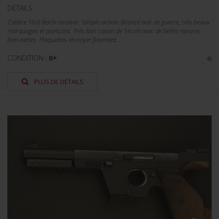
DÉTAILS :
Calibre 10-6 Reich revolver. Simple action. Bronzé noir de guerre, très beaux
marquages et poinçons. Très bon canon de 14 cm avec de belles rayures
bien nettes. Plaquettes en noyer finement...
CONDITION :
II+
PLUS DE DÉTAILS