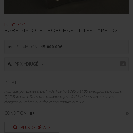
Lot n° : 3441
RARE PISTOLET BORCHARDT 1ER TYPE. D2
ESTIMATION :
15 000.00
€
PRIX ADJUGÉ : -
DÉTAILS :
Fabriqué par Loewe à Berlin de 1894 à 1896 à 1100 exemplaires. Calibre
7,65 Borchard. Dans une mallette refaite à l'identique Avec sa crosse
d'origine au même numéro et son appuie joue. Le...
CONDITION :
II+
PLUS DE DÉTAILS