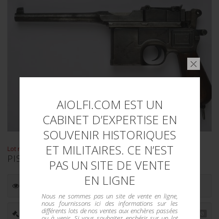
AIOLFI.COM EST UN
CABINET D’EXPERTISE EN
SOUVENIR HISTORIQUES
ET MILITAIRES. CE N’EST
Lot n° : 3446
PISTOLET MAUSER C96 CATÉGORIE B
PAS UN SITE DE VENTE
EN LIGNE
ESTIMATION :
1 500.00
€
Nous ne sommes pas un site de vente en ligne,
nous fournissons ici des informations sur les
différents lots de nos ventes aux enchères passées
PRIX ADJUGÉ : -
ou à venir. Si vous souhaitez enchérir sur un lot