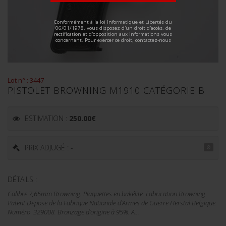
ALTERNATIVE:
Conformément à la loi Informatique et Libertés du
06/01/1978, vous disposez d'un droit d'accès, de
rectification et d'opposition aux informations vous
concernant. Pour exercer ce droit, contactez-nous
Lot n° : 3447
PISTOLET BROWNING M1910 CATÉGORIE B
ESTIMATION :
250.00
€
PRIX ADJUGÉ : -
DÉTAILS :
Calibre 7,65mm Browning. Plaquettes en bakélite. Fabrication Browning
Patent Depose de la Fabrique Nationale d’Armes de Guerre Herstal Belgique.
Numéro 329008. Bronzage d’origine à 95%. A...