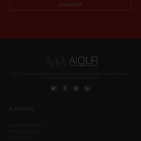
S'INSCRIRE
Alternative:
Aiolfi, Cabinet d’expertise spécialiste des ventes aux enchères d'objets militaires et
de souvenirs historiques du XXè siecle
À PROPOS
Qui sommes-nous ?
Mentions légales
C.G.V / C.G.U.