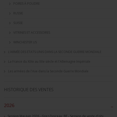
POIRES À POUDRE
RUSSIE
SUISSE
VITRINES ET ACCESSOIRES
WINCHESTER US
L’ARMÉE DES ETATS-UNIS DANS LA SECONDE GUERRE MONDIALE
La France du XIXe au XXe siècle et l'Allemagne Impériale
Les armées de l'Axe dans la Seconde Guerre Mondiale
HISTORIQUE DES VENTES
2026
–
Session Mai-Juin 2026 - Grez-Doiceau, BE - Session de vente d'objets militaire et souvenirs historiques