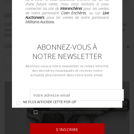
d'une future vente, nous vous invitons à vous
connecter au site de
Interenchères
pour les ventes
de notre partenaire
Caen Enchères
, ou sur
Live
DÉTAILS :
Auctioneers
pour les ventes de notre partenaire
Militaria Auctions
.
Calibre 7,63 Mauser. Fabrication Waffenfabrik Mauser Oberndorf A Neckar .
Numéro 318893. Plaquettes en bois. Hausse micrométrique. Phosphatage
d’origine à 80%. Arme visiblement au numéro. Le...
ABONNEZ-VOUS À
CONDITION :
II+
NOTRE NEWSLETTER
PLUS DE DÉTAILS
Abonnez-vous à notre newsletter et restez informé
des dernières nouveautés et recevez notre
actualité directement dans votre boite email.
NE PLUS AFFICHER CETTE POP-UP
Abonnez-vous à notre newsletter
S'INSCRIRE