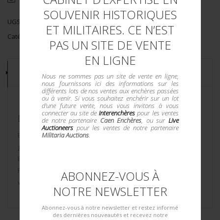
SOUVENIR HISTORIQUES
UGS :
8831/2
ET MILITAIRES. CE N’EST
Catégorie :
LANCES FUSÉES
PAS UN SITE DE VENTE
EN LIGNE
DESCRIPTION
Nous ne sommes pas un site de vente en ligne,
nous fournissons ici des informations sur les
différents lots de nos ventes aux enchères passées
ou à venir. Si vous souhaitez enchérir sur un lot
d'une future vente, nous vous invitons à vous
connecter au site de
Interenchères
pour les ventes
DESCRIPTION DU LOT
de notre partenaire
Caen Enchères
, ou sur
Live
Auctioneers
pour les ventes de notre partenaire
Militaria Auctions
.
En laiton, crosse bois, un manque côté droit. Anneau
grenadière présent. Marquages Webley & Scott Ltd London
Birmingham. Canon en forme de tromblon. Numéro 120567.
Parties métalliques oxydées. Photos supplémentaires sur
ABONNEZ-VOUS À
www.aiolfi.com. Additional photos on www.aiolfi.com.
NOTRE NEWSLETTER
Abonnez-vous à notre newsletter et restez informé
des dernières nouveautés et recevez notre