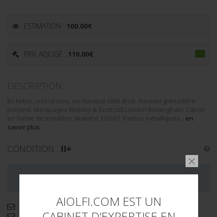
ESTIMATION :
100.00
€
PRIX ADJUGÉ :
110.00
€
DESCRIPTION
En laiton, crosse bois, un manque côté droit. Anneau grenadière
présent. Marquages Webley & Scott Ltd London Birmingham. Canon
en forme de tromblon. Numéro 120567. Parties métalliques...
en
savoir plus
CONDITION :
II+
LA VENTE DE CE LOT EST MAINTENANT TERMINÉE
AIOLFI.COM EST UN
Demande d'informations complémentaires
CABINET D’EXPERTISE EN
Envoyer par email