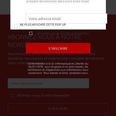
actualité directement dans votre boite email.
NE PLUS AFFICHER CETTE POP-UP
Abonnez-vous à notre newsletter
ABONNEZ-VOUS À NOTRE
NEWSLETTER
S'INSCRIRE
Abonnez-vous à notre newsletter et restez informé des
dernières nouveautés et recevez notre actualité directement
ALTERNATIVE:
dans votre boite email.
Conformément à la loi Informatique et Libertés du
06/01/1978, vous disposez d'un droit d'accès, de
rectification et d'opposition aux informations vous
concernant. Pour exercer ce droit, contactez-nous
Abonnez-vous à notre newsletter
S'INSCRIRE