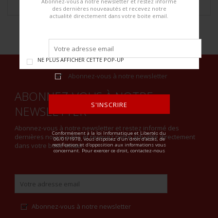
Abonnez-vous à notre newsletter et restez informé
des dernières nouveautés et recevez notre
actualité directement dans votre boite email.
NE PLUS AFFICHER CETTE POP-UP
Abonnez-vous à notre newsletter
ABONNEZ-VOUS À NOTRE
S'INSCRIRE
NEWSLETTER
ALTERNATIVE:
Abonnez-vous à notre newsletter et restez informé des
Conformément à la loi Informatique et Libertés du
dernières nouveautés et recevez notre actualité directement
06/01/1978, vous disposez d'un droit d'accès, de
dans votre boite email.
rectification et d'opposition aux informations vous
concernant. Pour exercer ce droit, contactez-nous
Abonnez-vous à notre newsletter