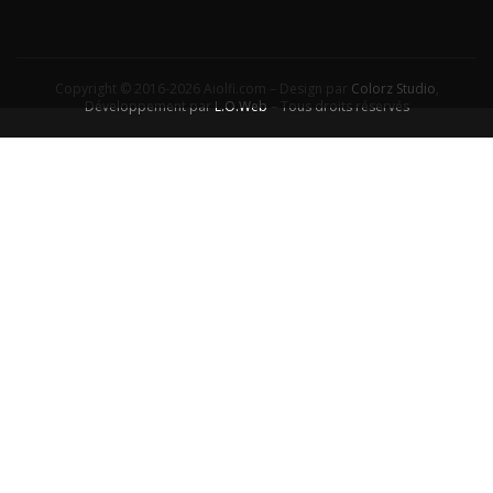
Copyright © 2016-2026 Aiolfi.com – Design par
Colorz Studio
,
Développement par
L.O.Web
– Tous droits réservés