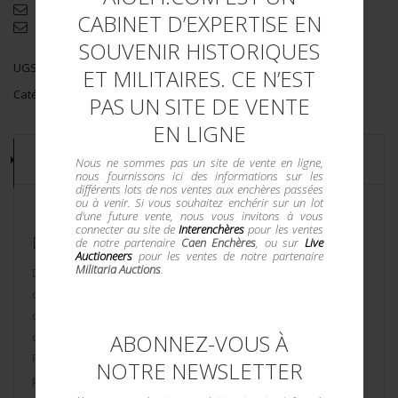
Demande d'informations complémentaires
CABINET D’EXPERTISE EN
Envoyer par email
SOUVENIR HISTORIQUES
UGS :
14974/841
ET MILITAIRES. CE N’EST
Catégorie :
WW2 FRANCE
PAS UN SITE DE VENTE
EN LIGNE
DESCRIPTION
Nous ne sommes pas un site de vente en ligne,
nous fournissons ici des informations sur les
différents lots de nos ventes aux enchères passées
ou à venir. Si vous souhaitez enchérir sur un lot
d'une future vente, nous vous invitons à vous
connecter au site de
Interenchères
pour les ventes
DESCRIPTION DU LOT
de notre partenaire
Caen Enchères
, ou sur
Live
Auctioneers
pour les ventes de notre partenaire
Militaria Auctions
.
Disques amortisseurs casque motorisé 1935. Comprenant 10
disques amortisseurs se plaçant dans le fond de la bombe
des casques motorisés modèle 1935, confectionnés en toile
ABONNEZ-VOUS À
cirée et en feutre. Ils possèdent tous leurs lacets. Etat I+.
Photos supplémentaires sur www.aiolfi.com. Additional
NOTRE NEWSLETTER
photos on www.aiolfi.com.