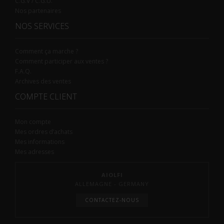
C.G.V / C.G.U.
Nos partenaires
NOS SERVICES
Comment ça marche ?
Comment participer aux ventes ?
F.A.Q.
Archives des ventes
COMPTE CLIENT
Mon compte
Mes ordres d’achats
Mes informations
Mes adresses
AIOLFI
ALLEMAGNE - GERMANY
CONTACTEZ-NOUS