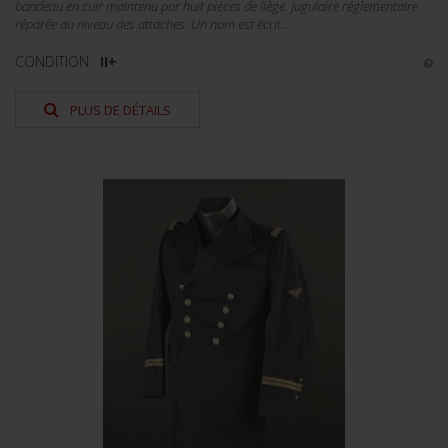
bandeau en cuir maintenu par huit pièces de liège. Jugulaire réglementaire
réparée au niveau des attaches. Un nom est écrit...
CONDITION :
II+
PLUS DE DÉTAILS