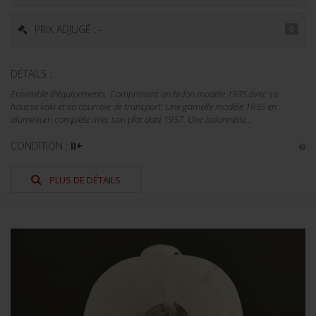
PRIX ADJUGÉ : -
DÉTAILS :
Ensemble d'équipements. Comprenant un bidon modèle 1935 avec sa
housse kaki et sa courroie de transport. Une gamelle modèle 1935 en
aluminium complète avec son plat daté 1937. Une baïonnette...
CONDITION :
II+
PLUS DE DÉTAILS