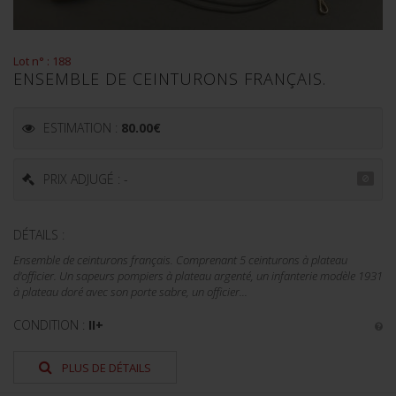
Lot n° : 188
ENSEMBLE DE CEINTURONS FRANÇAIS.
ESTIMATION :
80.00
€
PRIX ADJUGÉ : -
DÉTAILS :
Ensemble de ceinturons français. Comprenant 5 ceinturons à plateau
d'officier. Un sapeurs pompiers à plateau argenté, un infanterie modèle 1931
à plateau doré avec son porte sabre, un officier...
CONDITION :
II+
PLUS DE DÉTAILS