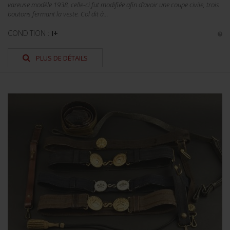
vareuse modèle 1938, celle-ci fut modifiée afin d'avoir une coupe civile, trois
boutons fermant la veste. Col dit à...
CONDITION :
I+
PLUS DE DÉTAILS