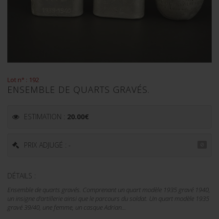
Lot n° : 192
ENSEMBLE DE QUARTS GRAVÉS.
ESTIMATION :
20.00
€
PRIX ADJUGÉ : -
DÉTAILS :
Ensemble de quarts gravés. Comprenant un quart modèle 1935 gravé 1940,
un insigne d'artillerie ainsi que le parcours du soldat. Un quart modèle 1935
gravé 39/40, une femme, un casque Adrian...