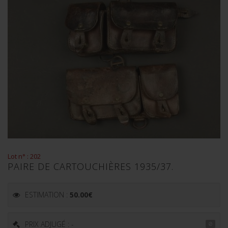
Lot n° : 202
PAIRE DE CARTOUCHIÈRES 1935/37.
ESTIMATION :
50.00
€
PRIX ADJUGÉ : -