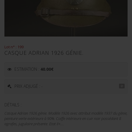
Lot n° : 199
CASQUE ADRIAN 1926 GÉNIE.
ESTIMATION :
40.00
€
PRIX ADJUGÉ : -
DÉTAILS :
Casque Adrian 1926 génie. Modèle 1926 avec attribut modèle 1937 du génie,
peinture verte extérieure à 90%. Coiffe intérieure en cuir noir possédant 8
agrafes, jugulaire présente. Etat II+....