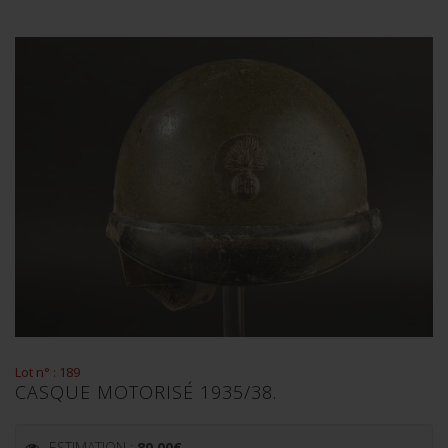
Lot n° : 189
CASQUE MOTORISÉ 1935/38.
ESTIMATION :
80.00
€