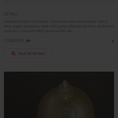
DÉTAILS :
Ensemble d'uniformes français. Comprenant une capote modèle 1941 à
deux rangées de boutons datée 1945, pattes d'épaules absentes, doublure en
coton écru. Une veste d'été à quatre poches des...
CONDITION :
II+
PLUS DE DÉTAILS