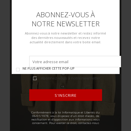
ABONNEZ-VOUS À
NOTRE NEWSLETTER
Abonnez-vous à notre newsletter et restez informé
des dernières nouveautés et recevez notre
actualité directement dans votre boite email.
NE PLUS AFFICHER CETTE POP-UP
Abonnez-vous à notre newsletter
S'INSCRIRE
ALTERNATIVE:
Conformément à la loi Informatique et Libertés du
06/01/1978, vous disposez d'un droit d'accès, de
rectification et d'opposition aux informations vous
concernant. Pour exercer ce droit, contactez-nous