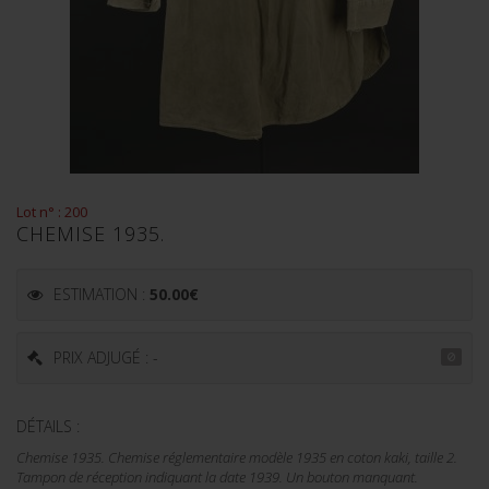
Lot n° : 200
CHEMISE 1935.
ESTIMATION :
50.00
€
PRIX ADJUGÉ : -
DÉTAILS :
Chemise 1935. Chemise réglementaire modèle 1935 en coton kaki, taille 2.
Tampon de réception indiquant la date 1939. Un bouton manquant.