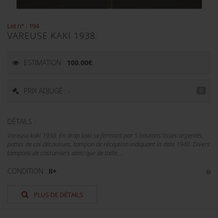
Lot n° : 194
VAREUSE KAKI 1938.
ESTIMATION :
100.00
€
PRIX ADJUGÉ : -
DÉTAILS :
Vareuse kaki 1938. En drap kaki se fermant par 5 boutons lisses argentés,
pattes de col décousues, tampon de réception indiquant la date 1940. Divers
tampons de costumiers ainsi que de taille,...
CONDITION :
II+
PLUS DE DÉTAILS