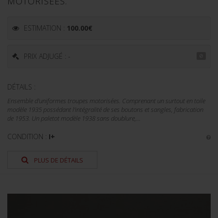
MOTORISÉES.
ESTIMATION :
100.00
€
PRIX ADJUGÉ : -
DÉTAILS :
Ensemble d'uniformes troupes motorisées. Comprenant un surtout en toile
modèle 1935 possédant l'intégralité de ses boutons et sangles, fabrication
de 1953. Un paletot modèle 1938 sans doublure,...
CONDITION :
I+
PLUS DE DÉTAILS