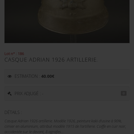
Lot n° : 186
CASQUE ADRIAN 1926 ARTILLERIE.
ESTIMATION :
40.00
€
PRIX ADJUGÉ : -
DÉTAILS :
Casque Adrian 1926 artillerie. Modèle 1926, peinture kaki d'usine à 90%,
cimier en aluminium, attribut modèle 1915 de l'artillerie. Coiffe en cuir noir,
accidentée sur le devant, 8 agrafes...