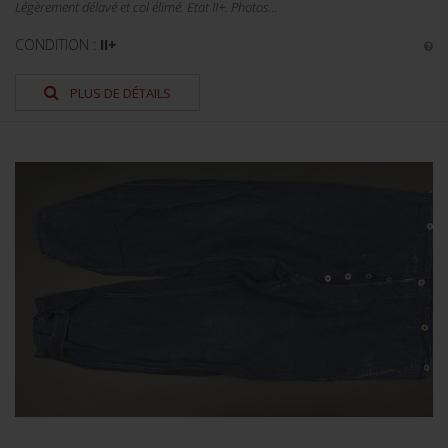
Légèrement délavé et col élimé. Etat II+. Photos...
CONDITION :
II+
PLUS DE DÉTAILS