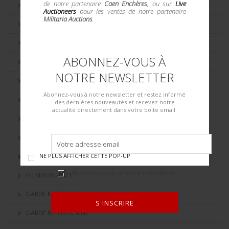
de notre partenaire
Caen Enchères
, ou sur
Live
1er EMPIRE
Auctioneers
pour les ventes de notre partenaire
Militaria Auctions
.
AFFICHE
APRES GUERRE
ABONNEZ-VOUS À
AUSTRALIE
NOTRE NEWSLETTER
BELGIQUE
Abonnez-vous à notre newsletter et restez informé
CHANTIERS DE JEUNESSE
des dernières nouveautés et recevez notre
actualité directement dans votre boite email.
COLLABORATION VICHY
DIVERS
NE PLUS AFFICHER CETTE POP-UP
ESPAGNE
Abonnez-vous à notre newsletter
FFI RESTISTANCE
GARDE NATIONALE
S'INSCRIRE
GARDE RÉPUBLICAINE
ALTERNATIVE: