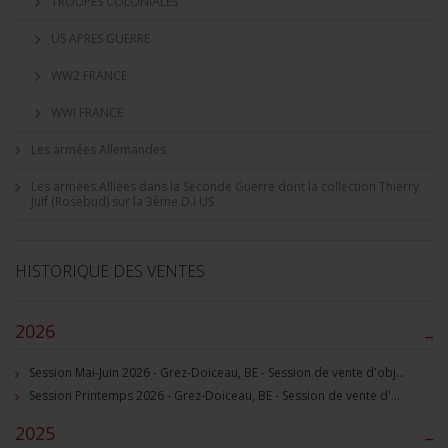
TROUPES COLONIALES
US APRES GUERRE
WW2 FRANCE
WWI FRANCE
Les armées Allemandes
Les armées Alliées dans la Seconde Guerre dont la collection Thierry
Juif (Rosebud) sur la 3ème D.I US
HISTORIQUE DES VENTES
2026
–
Session Mai-Juin 2026 - Grez-Doiceau, BE - Session de vente d'objets militaire et souvenirs historiques
Session Printemps 2026 - Grez-Doiceau, BE - Session de vente d'objets militaire et souvenirs historiques
2025
–