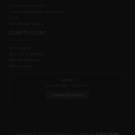
Comment ça marche ?
Comment participer aux ventes ?
F.A.Q.
Archives des ventes
COMPTE CLIENT
Mon compte
Mes ordres d’achats
Mes informations
Mes adresses
AIOLFI
ALLEMAGNE - GERMANY
CONTACTEZ-NOUS
Copyright © 2016-2026 Aiolfi.com – Design par
Colorz Studio
,