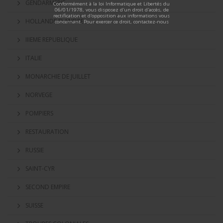
GENDARMERIE
Conformément à la loi Informatique et Libertés du
06/01/1978, vous disposez d'un droit d'accès, de
rectification et d'opposition aux informations vous
HOLLANDE FLANDRE
concernant. Pour exercer ce droit, contactez-nous
IIIEME REPUBLIQUE
ITALIE
MONARCHIE DE JUILLET
NORVEGE
POMPIERS
RESTAURATION
RUSSIE
SAINT-CYR
SECOND EMPIRE
SUISSE