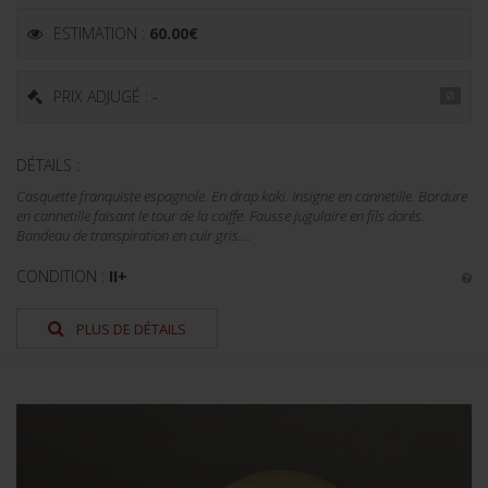
ESTIMATION :
60.00
€
PRIX ADJUGÉ : -
DÉTAILS :
Casquette franquiste espagnole. En drap kaki. Insigne en cannetille. Bordure
en cannetille faisant le tour de la coiffe. Fausse jugulaire en fils dorés.
Bandeau de transpiration en cuir gris....
CONDITION :
II+
PLUS DE DÉTAILS