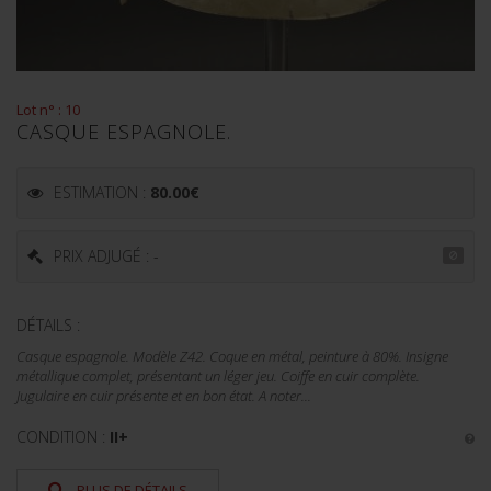
Lot n° : 10
CASQUE ESPAGNOLE.
ESTIMATION :
80.00
€
PRIX ADJUGÉ : -
DÉTAILS :
Casque espagnole. Modèle Z42. Coque en métal, peinture à 80%. Insigne
métallique complet, présentant un léger jeu. Coiffe en cuir complète.
Jugulaire en cuir présente et en bon état. A noter...
CONDITION :
II+
PLUS DE DÉTAILS