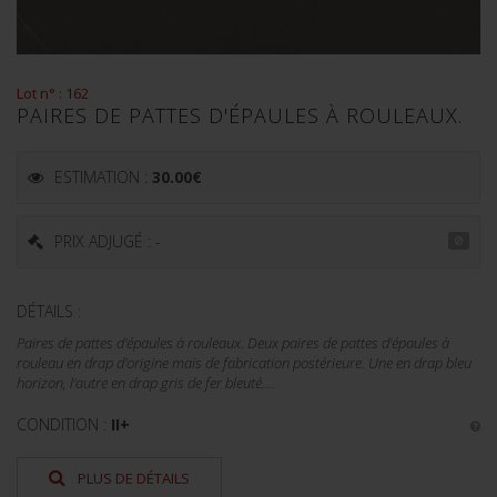
Lot n° : 162
PAIRES DE PATTES D'ÉPAULES À ROULEAUX.
ESTIMATION :
30.00
€
PRIX ADJUGÉ : -
DÉTAILS :
Paires de pattes d'épaules à rouleaux. Deux paires de pattes d'épaules à
rouleau en drap d'origine mais de fabrication postérieure. Une en drap bleu
horizon, l'autre en drap gris de fer bleuté....
CONDITION :
II+
PLUS DE DÉTAILS