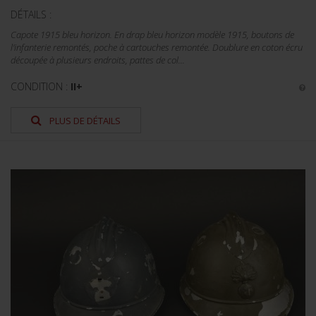
DÉTAILS :
Capote 1915 bleu horizon. En drap bleu horizon modèle 1915, boutons de
l'infanterie remontés, poche à cartouches remontée. Doublure en coton écru
découpée à plusieurs endroits, pattes de col...
CONDITION :
II+
PLUS DE DÉTAILS