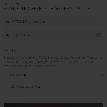
Lot n° : 155
BAGUETTE OFFERTE LE GÉNÉRAL ROLLET.
ESTIMATION :
400.00
€
PRIX ADJUGÉ : -
DÉTAILS :
Baguette offerte le Général Rollet. Baguette de chef d'orchestre offerte par le
Général Rollet. Baguette fabriquée en ébène avec extrémités serties de
cabochons en Argent. La bague centrale...
CONDITION :
II+
PLUS DE DÉTAILS