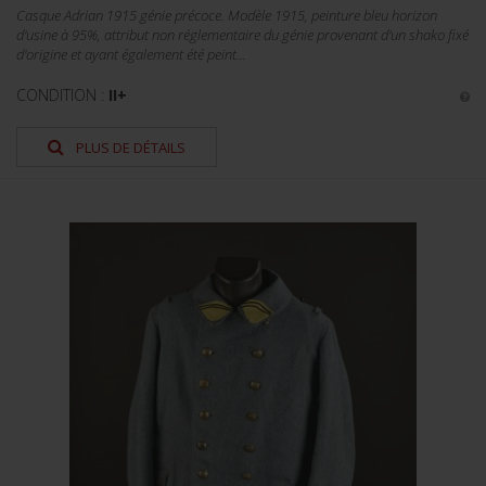
Casque Adrian 1915 génie précoce. Modèle 1915, peinture bleu horizon
d'usine à 95%, attribut non réglementaire du génie provenant d'un shako fixé
d'origine et ayant également été peint...
CONDITION :
II+
PLUS DE DÉTAILS