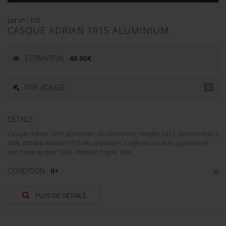
Lot n° : 172
CASQUE ADRIAN 1915 ALUMINIUM.
ESTIMATION :
40.00
€
PRIX ADJUGÉ : -
DÉTAILS :
Casque Adrian 1915 aluminium. En aluminium, modèle 1915, peinture kaki à
50%, attribut modèle 1915 des chasseurs. Coiffe en cuir noir, jugulaire en
cuir fauve du type 1926. Peinture fragile. Etat...
CONDITION :
II+
PLUS DE DÉTAILS