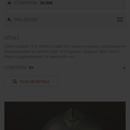
ESTIMATION :
30.00
€
PRIX ADJUGÉ : -
DÉTAILS :
Canne sculptée 1916. En bois sculpté d'un serpent grimpant, petite plaque en
laiton possédant la mention Liette 1916 Argonne. Longueur 96cm. Etat II+.
Photos supplémentaires sur www.aiolfi.com....
CONDITION :
II+
PLUS DE DÉTAILS