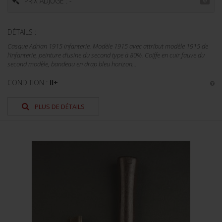
PRIX ADJUGÉ : -
DÉTAILS :
Casque Adrian 1915 infanterie. Modèle 1915 avec attribut modèle 1915 de
l'infanterie, peinture d'usine du second type à 80%. Coiffe en cuir fauve du
second modèle, bandeau en drap bleu horizon...
CONDITION :
II+
PLUS DE DÉTAILS