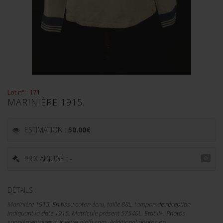
Lot n° : 171
MARINIÈRE 1915.
ESTIMATION :
50.00
€
PRIX ADJUGÉ : -
DÉTAILS :
Marinière 1915. En tissu coton écru, taille 88L, tampon de réception
indiquant la date 1915. Matricule présent 57540L. Etat II+. Photos
supplémentaires sur www.aiolfi.com. Additional photos on...