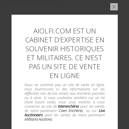
AIOLFI.COM EST UN
CABINET D’EXPERTISE EN
SOUVENIR HISTORIQUES
ET MILITAIRES. CE N’EST
PAS UN SITE DE VENTE
EN LIGNE
Nous ne sommes pas un site de vente en ligne,
nous fournissons ici des informations sur les
différents lots de nos ventes aux enchères passées
ou à venir. Si vous souhaitez enchérir sur un lot
d'une future vente, nous vous invitons à vous
connecter au site de
Interenchères
pour les ventes
de notre partenaire
Caen Enchères
, ou sur
Live
Auctioneers
pour les ventes de notre partenaire
Militaria Auctions
.