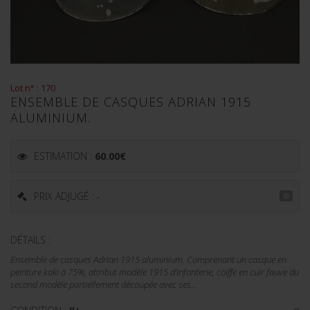
Lot n° : 170
ENSEMBLE DE CASQUES ADRIAN 1915
ALUMINIUM.
ESTIMATION :
60.00
€
PRIX ADJUGÉ : -
DÉTAILS :
Ensemble de casques Adrian 1915 aluminium. Comprenant un casque en
peinture kaki à 75%, attribut modèle 1915 d'infanterie, coiffe en cuir fauve du
second modèle partiellement découpée avec ses...