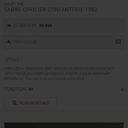
Lot n° : 158
SABRE OFFICIER D'INFANTERIE 1882.
ESTIMATION :
80.00
€
PRIX ADJUGÉ : -
DÉTAILS :
Sabre officier d'infanterie 1882. Lame droite portant le marquage Paris
1914. Poignée possédant son filigrane, poignée et garde légèrement
désolidarisé. Fourreau à un seul anneau présentant...
CONDITION :
II+
PLUS DE DÉTAILS