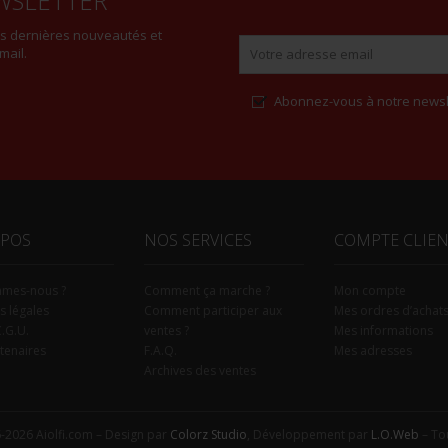
WSLETTER
es dernières nouveautés et
mail.
Abonnez-vous à notre newsl
Alternative:
OPOS
NOS SERVICES
COMPTE CLIE
mmes-nous ?
Comment ça marche ?
Mon compte
s légales
Comment participer aux
Mes ordres d’achat
C.G.U.
ventes ?
Mes informations
tenaires
F.A.Q.
Mes adresses
Archives des ventes
-2026 Aiolfi.com – Design par
Colorz Studio
, Développement par
L.O.Web
– Tou