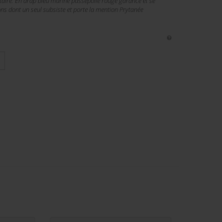
itaire. En drap bleu marine passepoilé rouge garance et se
ns dont un seul subsiste et porte la mention Prytanée