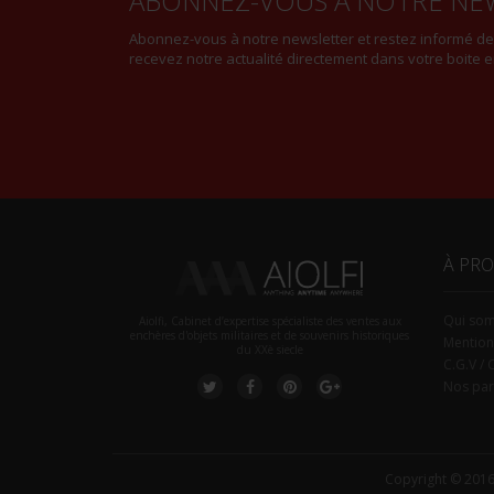
ABONNEZ-VOUS À NOTRE NE
Abonnez-vous à notre newsletter et restez informé d
recevez notre actualité directement dans votre boite e
À PR
Qui so
Aiolfi, Cabinet d’expertise spécialiste des ventes aux
enchères d'objets militaires et de souvenirs historiques
Mention
du XXè siecle
C.G.V / 
Nos par
Copyright © 2016