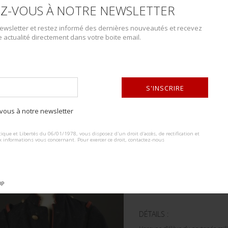
PLUS DE DÉTAILS
Z-VOUS À NOTRE NEWSLETTER
wsletter et restez informé des dernières nouveautés et recevez
e actualité directement dans votre boite email.
S'INSCRIRE
ous à notre newsletter
ALTERNATIVE:
ique et Libertés du 06/01/1978, vous disposez d'un droit d'accès, de rectification et
x informations vous concernant. Pour exercer ce droit, contactez-nous
Lot n° : 141
VAREUSE D'ÉLÈVE 
ESTIMATION :
50.00
€
UP
DÉTAILS :