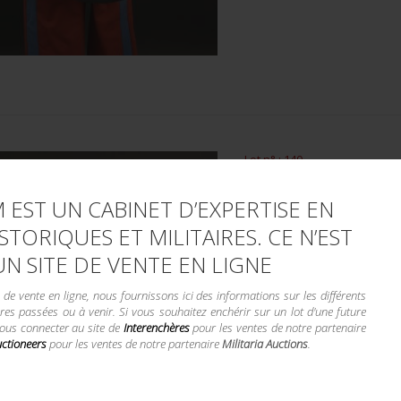
Lot n° : 140
SHAKO SAINT CYR.
 EST UN CABINET D’EXPERTISE EN
ESTIMATION :
100.00
STORIQUES ET MILITAIRES. CE N’EST
UN SITE DE VENTE EN LIGNE
DÉTAILS :
e vente en ligne, nous fournissons ici des informations sur les différents
Shako Saint Cyr. En cuir et drap
res passées ou à venir. Si vous souhaitez enchérir sur un lot d'une future
Cocarde en tôle peinte, aérateurs
vous connecter au site de
Interenchères
pour les ventes de notre partenaire
uctioneers
pour les ventes de notre partenaire
Militaria Auctions
.
CONDITION :
II+