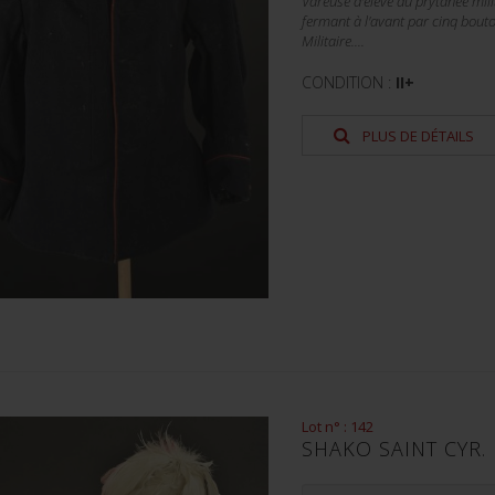
Vareuse d'élève du prytanée mil
fermant à l'avant par cinq bouto
Militaire....
CONDITION :
II+
PLUS DE DÉTAILS
Lot n° : 142
SHAKO SAINT CYR.