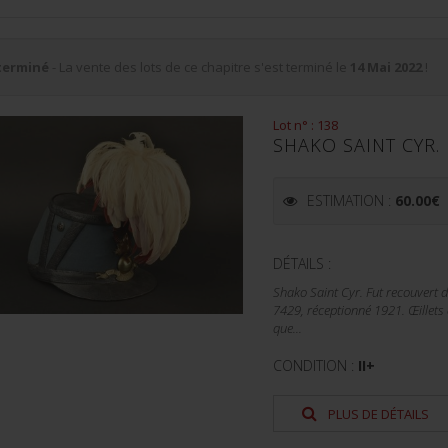
terminé
- La vente des lots de ce chapitre s'est terminé le
14 Mai 2022
!
Lot n° : 138
SHAKO SAINT CYR.
ESTIMATION :
60.00
€
DÉTAILS :
Shako Saint Cyr. Fut recouvert 
7429, réceptionné 1921. Œillets d
que...
CONDITION :
II+
PLUS DE DÉTAILS