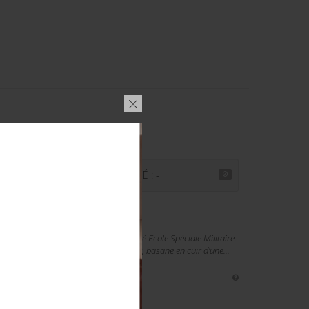
€
PRIX ADJUGÉ : -
 bleu marine, plaque en laiton repoussé Ecole Spéciale Militaire.
 en peinture d'origine. Plateau en cuir, basane en cuir d'une...