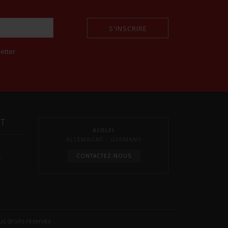
S'INSCRIRE
etter
NT
AIOLFI
ALLEMAGNE - GERMANY
CONTACTEZ-NOUS
s
s droits réservés