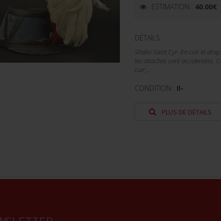
ESTIMATION :
40.00
€
DÉTAILS :
Shako Saint Cyr. En cuir et drap
les attaches sont accidentées. C
cuir,...
CONDITION :
II-
PLUS DE DÉTAILS