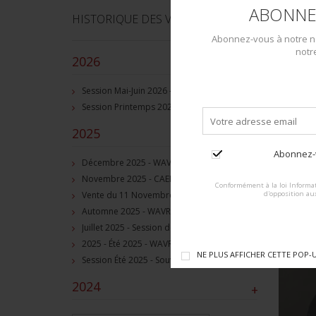
ABONNE
HISTORIQUE DES VENTES
Abonnez-vous à notre ne
notr
2026
–
Session Mai-Juin 2026 - Grez-Doiceau, BE - Session de vente d'objets militaire et souvenirs historiques
Session Printemps 2026 - Grez-Doiceau, BE - Session de vente d'objets militaire et souvenirs historiques
2025
–
Abonnez-v
Décembre 2025 - WAVRE, BE - Session de vente d'objets militaire et souvenirs historiques
Novembre 2025 - CAEN, FR, Session de vente d'objets et souvenirs militaires
Conformément à la loi Informat
Vente du 11 Novembre 2025 - WAVRE, BE, avec Militaria Auction
d'opposition au
Automne 2025 - WAVRE, BE, Session de vente d'objets militaire et souvenirs historiques
Juillet 2025 - Session de vente d'objets militaire et historiques, Wavre, BE
2025 - Été 2025 - WAVRE, BE - Session de vente d'objets militaire et souvenirs historiques
NE PLUS AFFICHER CETTE POP-
Session Été 2025 - Souvenirs historiques et militaires
2024
+