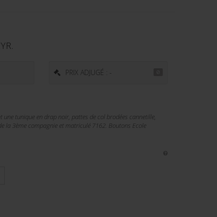
YR.
PRIX ADJUGÉ : -
une tunique en drap noir, pattes de col brodées cannetille,
e la 3ème compagnie et matriculé 7162. Boutons Ecole