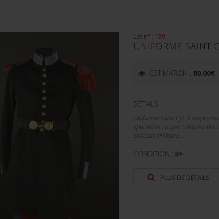
Lot n° : 139
UNIFORME SAINT C
ESTIMATION :
80.00
€
DÉTAILS :
Uniforme Saint Cyr. Comprenant 
épaulettes rouges tamponnées d
Spéciale Militaire,...
CONDITION :
II+
PLUS DE DÉTAILS