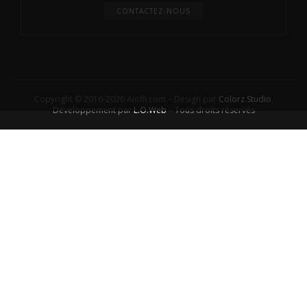
CONTACTEZ-NOUS
Copyright © 2016-2026 Aiolfi.com – Design par
Colorz Studio
,
Développement par
L.O.Web
– Tous droits réservés