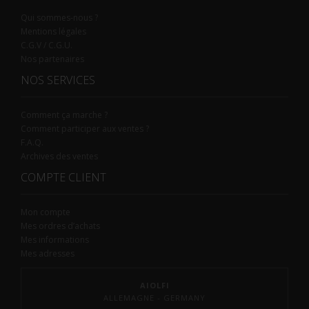
Qui sommes-nous ?
Mentions légales
C.G.V / C.G.U.
Nos partenaires
NOS SERVICES
Comment ça marche ?
Comment participer aux ventes ?
F.A.Q.
Archives des ventes
COMPTE CLIENT
Mon compte
Mes ordres d’achats
Mes informations
Mes adresses
AIOLFI
ALLEMAGNE - GERMANY