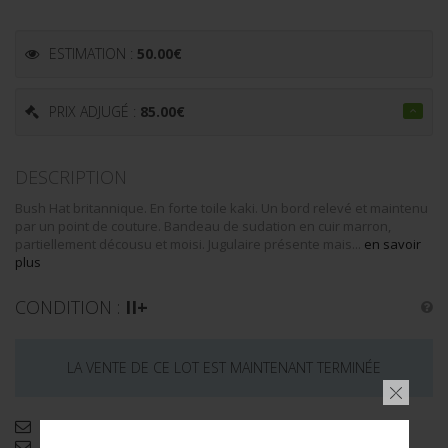
ESTIMATION :
50.00
€
PRIX ADJUGÉ :
85.00
€
DESCRIPTION
Bush Hat britannique. En forte toile kaki. Un bord relevé et maintenu
par un point de couture. Bandeau de sudation en cuir marron,
partiellement décousu et moisi. Jugulaire présente mais...
en savoir
plus
CONDITION :
II+
LA VENTE DE CE LOT EST MAINTENANT TERMINÉE
Demande d'informations complémentaires
Envoyer par email