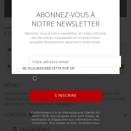
ABONNEZ-VOUS À
NOTRE NEWSLETTER
Lot n° : 1071
COUTEAU PLIANT.
Abonnez-vous à notre newsletter et restez informé
des dernières nouveautés et recevez notre
actualité directement dans votre boite email.
ESTIMATION :
30.00
€
PRIX ADJUGÉ :
40.00
€
NE PLUS AFFICHER CETTE POP-UP
Abonnez-vous à notre newsletter
DÉTAILS :
Couteau pliant. Tout en métal. Lame dans sont bronzage d'origine à 80%.
S'INSCRIRE
Second outil également dans sa couleur d'origine à 70%. Manche présentant
des marques d'oxydation. Sans marquages...
ALTERNATIVE:
Conformément à la loi Informatique et Libertés du
CONDITION :
II+
06/01/1978, vous disposez d'un droit d'accès, de
rectification et d'opposition aux informations vous
concernant. Pour exercer ce droit, contactez-nous
PLUS DE DÉTAILS