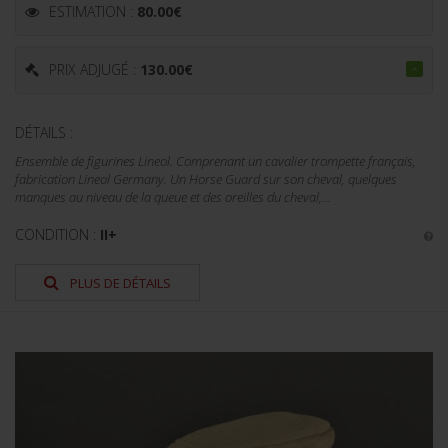
ESTIMATION :
80.00
€
PRIX ADJUGÉ :
130.00
€
DÉTAILS :
Ensemble de figurines Lineol. Comprenant un cavalier trompette français,
fabrication Lineol Germany. Un Horse Guard sur son cheval, quelques
manques au niveau de la queue et des oreilles du cheval,...
CONDITION :
II+
PLUS DE DÉTAILS