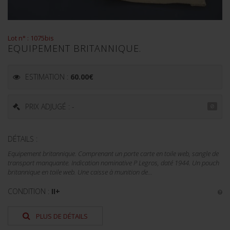
Lot n° : 1075bis
EQUIPEMENT BRITANNIQUE.
ESTIMATION :
60.00
€
PRIX ADJUGÉ : -
DÉTAILS :
Equipement britannique. Comprenant un porte carte en toile web, sangle de
transport manquante. Indication nominative P Legros, daté 1944. Un pouch
britannique en toile web. Une caisse à munition de...
CONDITION :
II+
PLUS DE DÉTAILS