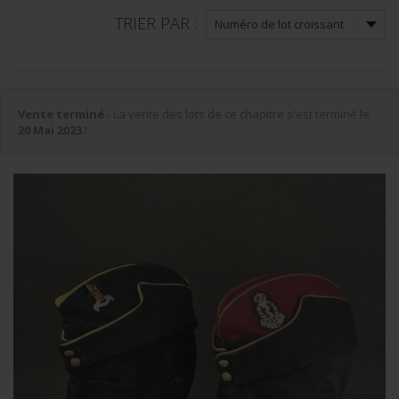
TRIER PAR :
Vente terminé
- La vente des lots de ce chapitre s'est terminé le
20 Mai 2023
!