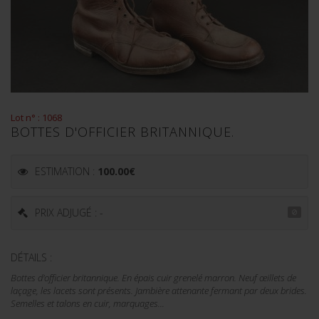
Lot n° : 1068
BOTTES D'OFFICIER BRITANNIQUE.
ESTIMATION :
100.00
€
PRIX ADJUGÉ : -
DÉTAILS :
Bottes d'officier britannique. En épais cuir grenelé marron. Neuf œillets de
laçage, les lacets sont présents. Jambière attenante fermant par deux brides.
Semelles et talons en cuir, marquages...