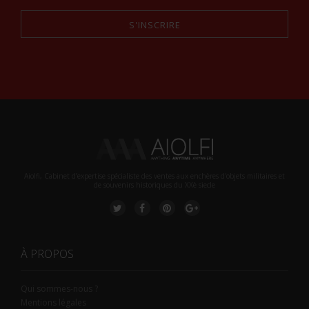
S'INSCRIRE
Alternative:
Aiolfi, Cabinet d’expertise spécialiste des ventes aux enchères d'objets militaires et
de souvenirs historiques du XXè siecle
À PROPOS
Qui sommes-nous ?
Mentions légales