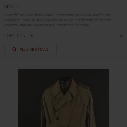
DÉTAILS :
Ensemble de calots britannique. Comprenant un calot du Royal Army
Ordnance Corps, en drap noir et liseré rouge. Les boutons dorés sont
présents. Intérieur doublé en tissu tressé noir, bandeau...
CONDITION :
II+
PLUS DE DÉTAILS