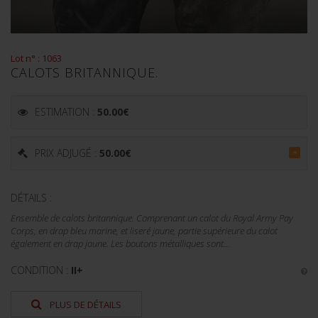
Lot n° : 1063
CALOTS BRITANNIQUE.
ESTIMATION :
50.00
€
PRIX ADJUGÉ :
50.00
€
=
DÉTAILS :
Ensemble de calots britannique. Comprenant un calot du Royal Army Pay
Corps, en drap bleu marine, et liseré jaune, partie supérieure du calot
également en drap jaune. Les boutons métalliques sont...
CONDITION :
II+
PLUS DE DÉTAILS