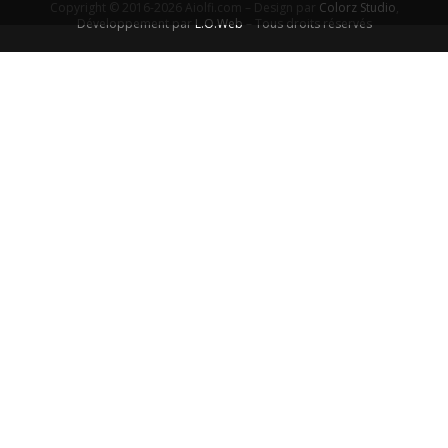
Copyright © 2016-2026 Aiolfi.com – Design par
Colorz Studio
,
Développement par
L.O.Web
– Tous droits réservés