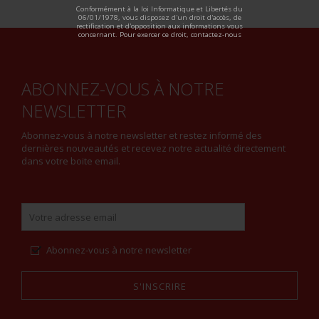
ALTERNATIVE:
Conformément à la loi Informatique et Libertés du
06/01/1978, vous disposez d'un droit d'accès, de
rectification et d'opposition aux informations vous
concernant. Pour exercer ce droit, contactez-nous
ABONNEZ-VOUS À NOTRE
NEWSLETTER
Abonnez-vous à notre newsletter et restez informé des
dernières nouveautés et recevez notre actualité directement
dans votre boite email.
Abonnez-vous à notre newsletter
S'INSCRIRE