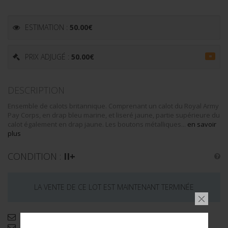
ESTIMATION :
50.00
€
PRIX ADJUGÉ :
50.00
€
=
DESCRIPTION
Ensemble de calots britannique. Comprenant un calot du Royal Army
Pay Corps, en drap bleu marine, et liseré jaune, partie supérieure du
calot également en drap jaune. Les boutons métalliques...
en savoir
plus
CONDITION :
II+
LA VENTE DE CE LOT EST MAINTENANT TERMINÉE
Demande d'informations complémentaires
Envoyer par email