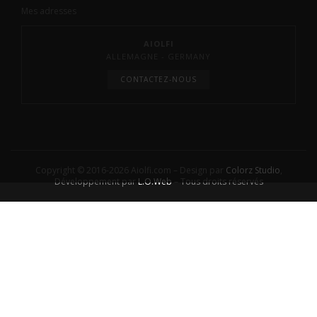
Mes adresses
AIOLFI
ALLEMAGNE - GERMANY
CONTACTEZ-NOUS
Copyright © 2016-2026 Aiolfi.com – Design par
Colorz Studio
,
Développement par
L.O.Web
– Tous droits réservés