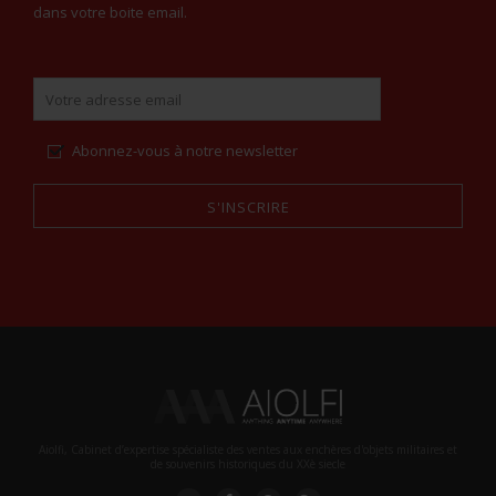
dans votre boite email.
Abonnez-vous à notre newsletter
S'INSCRIRE
Alternative:
Aiolfi, Cabinet d’expertise spécialiste des ventes aux enchères d'objets militaires et
de souvenirs historiques du XXè siecle