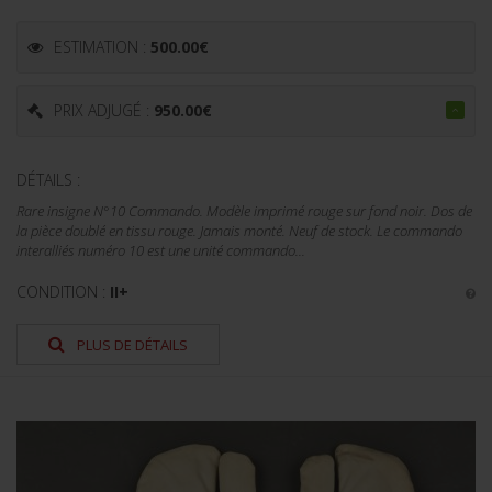
ESTIMATION :
500.00
€
PRIX ADJUGÉ :
950.00
€
DÉTAILS :
Rare insigne N°10 Commando. Modèle imprimé rouge sur fond noir. Dos de
la pièce doublé en tissu rouge. Jamais monté. Neuf de stock. Le commando
interalliés numéro 10 est une unité commando...
CONDITION :
II+
PLUS DE DÉTAILS