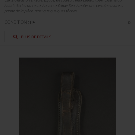
Carte d'évasion en soie. Biface, en couleur. Représentant AAF Cloth Map
Asiatic Series au recto. Au verso Yellow Sea. A noter une certaine usure et
patine de la pièce, ainsi que quelques tâches...
CONDITION :
II+
PLUS DE DÉTAILS