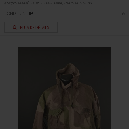
insignes doublés en tissu coton blanc, traces de colle au...
CONDITION :
II+
PLUS DE DÉTAILS