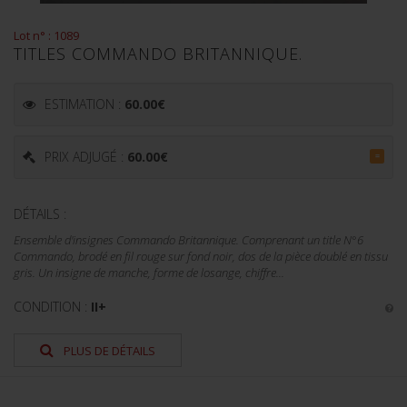
Lot n° : 1089
TITLES COMMANDO BRITANNIQUE.
ESTIMATION :
60.00
€
PRIX ADJUGÉ :
60.00
€
=
DÉTAILS :
Ensemble d'insignes Commando Britannique. Comprenant un title N°6
Commando, brodé en fil rouge sur fond noir, dos de la pièce doublé en tissu
gris. Un insigne de manche, forme de losange, chiffre...
CONDITION :
II+
PLUS DE DÉTAILS