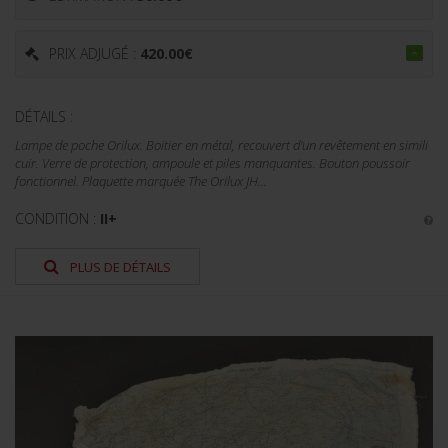
PRIX ADJUGÉ :
420.00
€
DÉTAILS :
Lampe de poche Orilux. Boitier en métal, recouvert d'un revêtement en simili
cuir. Verre de protection, ampoule et piles manquantes. Bouton poussoir
fonctionnel. Plaquette marquée The Orilux JH...
CONDITION :
II+
PLUS DE DÉTAILS