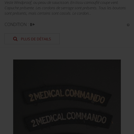
Veste Windproof, ou peau de saucisson. En tissu camouflé coupe vent.
Capuche présente. Les cordons de serrage sont présents. Tous les boutons
sont présents, mais certains sont cassés. Le cordon...
CONDITION :
II+
PLUS DE DÉTAILS