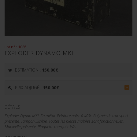
Lot n° : 1085
EXPLODER DYNAMO MKI.
ESTIMATION :
150.00
€
PRIX ADJUGÉ :
150.00
€
=
DÉTAILS :
Exploder Dynao MKI. En métal. Peinture noire à 40%. Poignée de transport
présente. Tampon illisible. Toutes les pièces mobiles sont fonctionnelles.
Manivelle présente. Plaquette marquée WA...