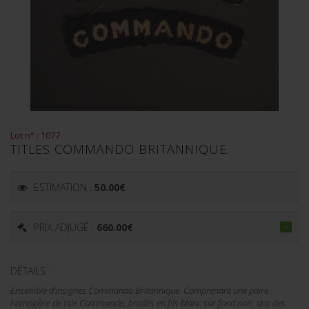
Lot n° : 1077
TITLES COMMANDO BRITANNIQUE.
ESTIMATION :
50.00
€
PRIX ADJUGÉ :
660.00
€
DÉTAILS :
Ensemble d'insignes Commando Britannique. Comprenant une paire
homogène de title Commando, brodés en fils blanc sur fond noir, dos des