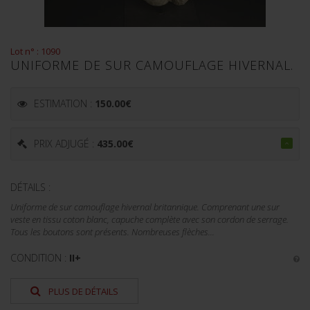
Lot n° : 1090
UNIFORME DE SUR CAMOUFLAGE HIVERNAL.
ESTIMATION :
150.00
€
PRIX ADJUGÉ :
435.00
€
DÉTAILS :
Uniforme de sur camouflage hivernal britannique. Comprenant une sur
veste en tissu coton blanc, capuche complète avec son cordon de serrage.
Tous les boutons sont présents. Nombreuses flèches...
CONDITION :
II+
PLUS DE DÉTAILS