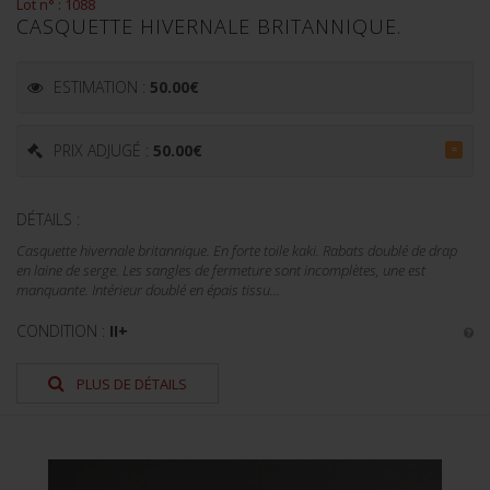
Lot n° : 1088
CASQUETTE HIVERNALE BRITANNIQUE.
ESTIMATION :
50.00
€
PRIX ADJUGÉ :
50.00
€
=
DÉTAILS :
Casquette hivernale britannique. En forte toile kaki. Rabats doublé de drap
en laine de serge. Les sangles de fermeture sont incomplètes, une est
manquante. Intérieur doublé en épais tissu...
CONDITION :
II+
PLUS DE DÉTAILS