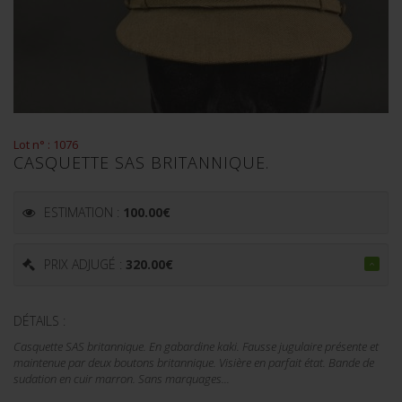
Lot n° : 1076
CASQUETTE SAS BRITANNIQUE.
ESTIMATION :
100.00
€
PRIX ADJUGÉ :
320.00
€
DÉTAILS :
Casquette SAS britannique. En gabardine kaki. Fausse jugulaire présente et
maintenue par deux boutons britannique. Visière en parfait état. Bande de
sudation en cuir marron. Sans marquages...