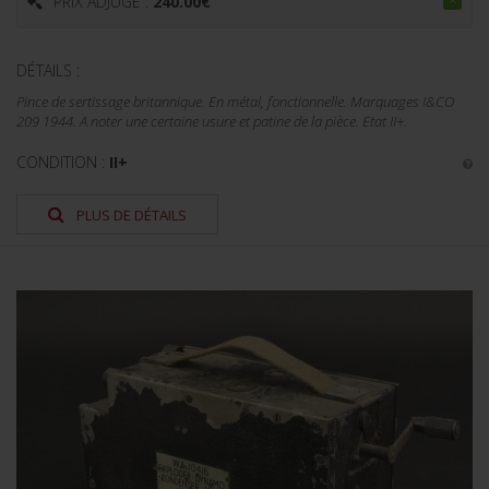
PRIX ADJUGÉ :
240.00
€
DÉTAILS :
Pince de sertissage britannique. En métal, fonctionnelle. Marquages I&CO
209 1944. A noter une certaine usure et patine de la pièce. Etat II+.
CONDITION :
II+
PLUS DE DÉTAILS