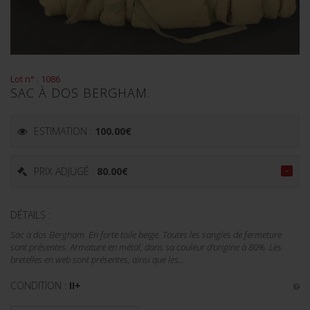
Lot n° : 1086
SAC À DOS BERGHAM.
ESTIMATION :
100.00
€
PRIX ADJUGÉ :
80.00
€
DÉTAILS :
Sac à dos Bergham. En forte toile beige. Toutes les sangles de fermeture
sont présentes. Armature en métal, dans sa couleur d'origine à 80%. Les
bretelles en web sont présentes, ainsi que les...
CONDITION :
II+