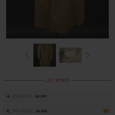
LOT N°839
ESTIMATION :
60.00
€
PRIX ADJUGÉ :
60.00
€
=