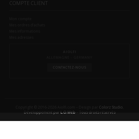
COMPTE CLIENT
Mon compte
Mes ordres d’achats
Mes informations
Mes adresses
AIOLFI
ALLEMAGNE - GERMANY
CONTACTEZ-NOUS
Copyright © 2016-2026 Aiolfi.com – Design par
Colorz Studio
,
Développement par
L.O.Web
– Tous droits réservés