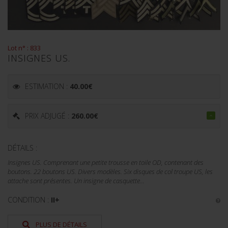
Lot n° : 833
INSIGNES US.
ESTIMATION :
40.00
€
PRIX ADJUGÉ :
260.00
€
DÉTAILS :
Insignes US. Comprenant une petite trousse en toile OD, contenant des
boutons. 22 boutons US. Divers modèles. Six disques de col troupe US, les
attache sont présentes. Un insigne de casquette...
CONDITION :
II+
PLUS DE DÉTAILS