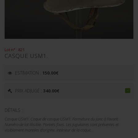
Lot n° : 821
CASQUE USM1.
ESTIMATION :
150.00
€
PRIX ADJUGÉ :
340.00
€
DÉTAILS :
Casque USM1. Coque de casque USM1. Fermeture du jonc à l'avant.
Numéro de lot illisible. Pontets fixes. Les jugulaires sont présentes et
visiblement montées d'origine. Intérieur de la coque...