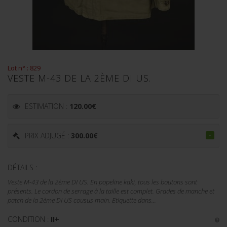
Lot n° : 829
VESTE M-43 DE LA 2ÈME DI US.
ESTIMATION :
120.00
€
PRIX ADJUGÉ :
300.00
€
DÉTAILS :
Veste M-43 de la 2ème DI US. En popeline kaki, tous les boutons sont
présents. Le cordon de serrage à la taille est complet. Grades de manche et
patch de la 2ème DI US cousus main. Etiquette dans...
CONDITION :
II+