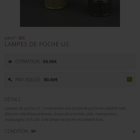
Lot n° : 825
LAMPES DE POCHE US.
ESTIMATION :
50.00
€
PRIX ADJUGÉ :
80.00
€
DÉTAILS :
Lampes de poche US. Comprenant une lampe de poche en bakélite kaki,
attache métallique présente, ampoule présente, piles manquantes,
marquages USA Lite. Une lampe de poche en bakélite kaki,...
CONDITION :
II+