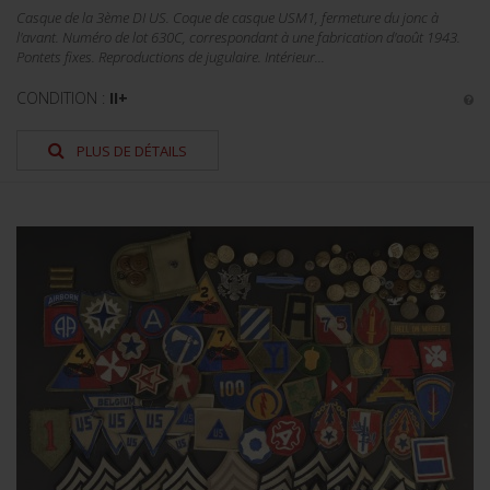
Casque de la 3ème DI US. Coque de casque USM1, fermeture du jonc à
l'avant. Numéro de lot 630C, correspondant à une fabrication d'août 1943.
Pontets fixes. Reproductions de jugulaire. Intérieur...
CONDITION :
II+
PLUS DE DÉTAILS