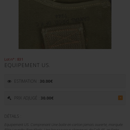
Lot n° : 831
EQUIPEMENT US.
ESTIMATION :
30.00
€
PRIX ADJUGÉ :
30.00
€
=
DÉTAILS :
Equipement US. Comprenant Une boite en carton jamais ouverte, marquée
Blitz Laundry Bag Khaki. Une housse pour chargeurs de Colt 45, en forte