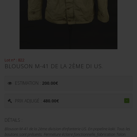
Lot n° : 822
BLOUSON M-41 DE LA 2ÈME DI US.
ESTIMATION :
200.00
€
PRIX ADJUGÉ :
480.00
€
DÉTAILS :
Blouson M-41 de la 2ème division d'infanterie US. En popeline kaki. Tous les
boutons sont présents. Fermeture éclaire fonctionnelle, fabrication Talon.