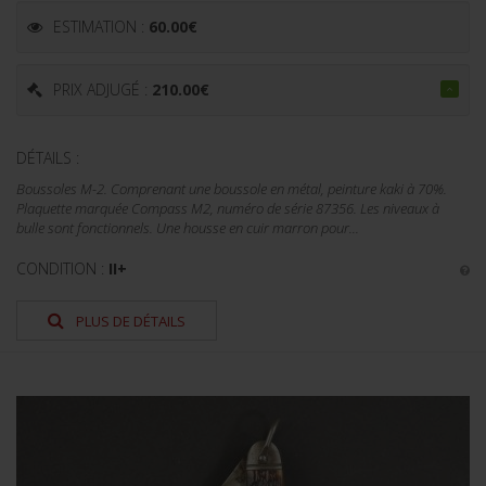
ESTIMATION :
60.00
€
PRIX ADJUGÉ :
210.00
€
DÉTAILS :
Boussoles M-2. Comprenant une boussole en métal, peinture kaki à 70%.
Plaquette marquée Compass M2, numéro de série 87356. Les niveaux à
bulle sont fonctionnels. Une housse en cuir marron pour...
CONDITION :
II+
PLUS DE DÉTAILS