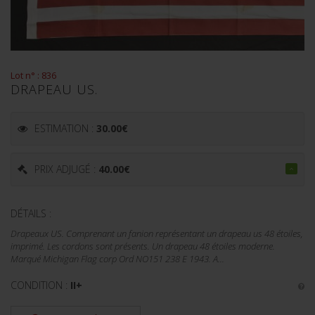
Lot n° : 836
DRAPEAU US.
ESTIMATION :
30.00
€
PRIX ADJUGÉ :
40.00
€
DÉTAILS :
Drapeaux US. Comprenant un fanion représentant un drapeau us 48 étoiles,
imprimé. Les cordons sont présents. Un drapeau 48 étoiles moderne.
Marqué Michigan Flag corp Ord NO151 238 E 1943. A...
CONDITION :
II+