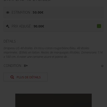
ESTIMATION :
50.00
€
PRIX ADJUGÉ :
90.00
€
DÉTAILS :
Drapeau US 48 étoiles. En tissu coton rouge/blanc/bleu. 48 étoiles
imprimées. Œillets en laiton. Restes de marquages illisibles. Dimensions 114
x 180 cm. A noter une certaine usure et patine de...
CONDITION :
II+
PLUS DE DÉTAILS