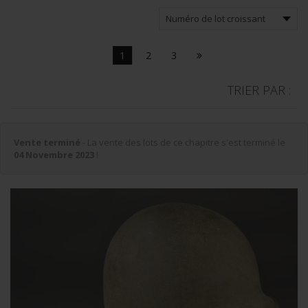
1
2
3
TRIER PAR :
Vente terminé
- La vente des lots de ce chapitre s'est terminé le
04 Novembre 2023
!