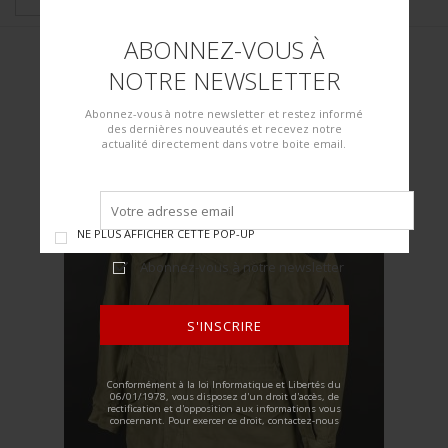
ABONNEZ-VOUS À
NOTRE NEWSLETTER
Abonnez-vous à notre newsletter et restez informé
des dernières nouveautés et recevez notre
actualité directement dans votre boite email.
NE PLUS AFFICHER CETTE POP-UP
Abonnez-vous à notre newsletter
S'INSCRIRE
ALTERNATIVE:
Conformément à la loi Informatique et Libertés du
06/01/1978, vous disposez d'un droit d'accès, de
rectification et d'opposition aux informations vous
concernant. Pour exercer ce droit, contactez-nous