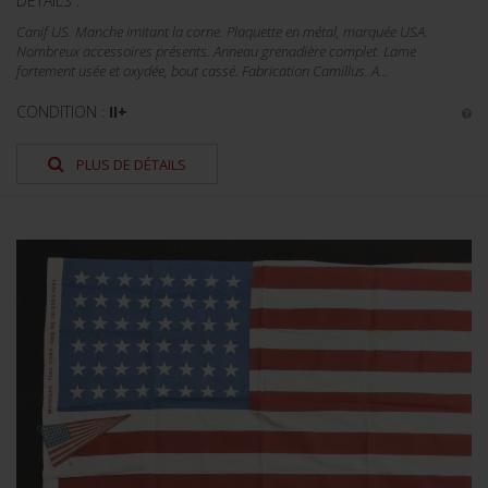
DÉTAILS :
Canif US. Manche imitant la corne. Plaquette en métal, marquée USA.
Nombreux accessoires présents. Anneau grenadière complet. Lame
fortement usée et oxydée, bout cassé. Fabrication Camillus. A...
CONDITION :
II+
PLUS DE DÉTAILS