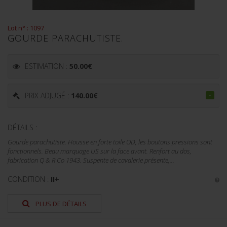
Lot n° : 1097
GOURDE PARACHUTISTE.
ESTIMATION :
50.00
€
PRIX ADJUGÉ :
140.00
€
DÉTAILS :
Gourde parachutiste. Housse en forte toile OD, les boutons pressions sont
fonctionnels. Beau marquage US sur la face avant. Renfort au dos,
fabrication Q & R Co 1943. Suspente de cavalerie présente,...
CONDITION :
II+
PLUS DE DÉTAILS