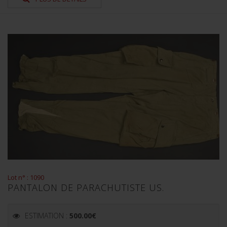
Lot n° : 1090
PANTALON DE PARACHUTISTE US.
ESTIMATION :
500.00
€