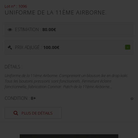
Lot n° : 1096
UNIFORME DE LA 11ÈME AIRBORNE.
ESTIMATION :
80.00
€
PRIX ADJUGÉ :
100.00
€
DÉTAILS :
Uniforme de la 11ème Airborne. Comprenant un blouson Ike en drap kaki.
Tous les boutons pressions sont fonctionnels. Fermeture éclaire
fonctionnelle, fabrication Conmar. Patch de la 11ème Airborne...
CONDITION :
II+
PLUS DE DÉTAILS