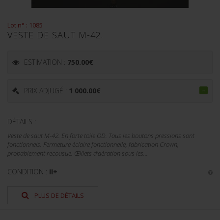
Lot n° : 1085
VESTE DE SAUT M-42.
ESTIMATION :
750.00
€
PRIX ADJUGÉ :
1 000.00
€
DÉTAILS :
Veste de saut M-42. En forte toile OD. Tous les boutons pressions sont
fonctionnels. Fermeture éclaire fonctionnelle, fabrication Crown,
probablement recousue. Œillets d'aération sous les...
CONDITION :
II+
PLUS DE DÉTAILS