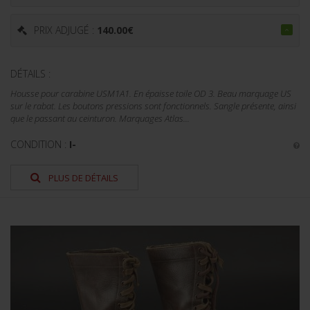
PRIX ADJUGÉ :
140.00
€
DÉTAILS :
Housse pour carabine USM1A1. En épaisse toile OD 3. Beau marquage US
sur le rabat. Les boutons pressions sont fonctionnels. Sangle présente, ainsi
que le passant au ceinturon. Marquages Atlas...
CONDITION :
I-
PLUS DE DÉTAILS