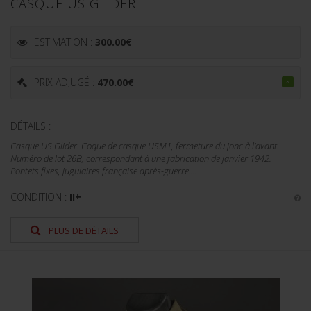
CASQUE US GLIDER.
ESTIMATION :
300.00
€
PRIX ADJUGÉ :
470.00
€
DÉTAILS :
Casque US Glider. Coque de casque USM1, fermeture du jonc à l'avant.
Numéro de lot 26B, correspondant à une fabrication de janvier 1942.
Pontets fixes, jugulaires française après-guerre....
CONDITION :
II+
PLUS DE DÉTAILS