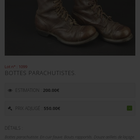
Lot n° : 1099
BOTTES PARACHUTISTES.
ESTIMATION :
200.00
€
PRIX ADJUGÉ :
550.00
€
DÉTAILS :
Bottes parachutiste. En cuir fauve. Bouts rapportés. Douze œillets de laçage.