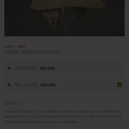
Lot n° : 1083
LINER PARACHUTISTE.
ESTIMATION :
250.00
€
PRIX ADJUGÉ :
650.00
€
DÉTAILS :
Liner parachutiste US. En matériaux composite haute pression, fabrication
Westinghouse. Les boutons pression sont présents. Coiffe en toile complète,
bandeau de sudation en cuir marron. Nuquière...