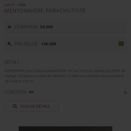
Lot n° : 1084
MENTONNIÈRE PARACHUTISTE.
ESTIMATION :
50.00
€
PRIX ADJUGÉ :
140.00
€
DÉTAILS :
Mentonnière pour casque parachutiste. En cuir marron, quatre positions de
réglage. Doublure en peau de chamois. A noter une certaine usure et patine
de la pièce. Etat II+.
CONDITION :
II+
PLUS DE DÉTAILS