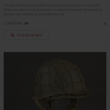
Couteau USM3 fourreau USM6. Fourreau en cuir marron. Le crochet de
fixation au ceinturon est fonctionnel. La sangle de maintien du couteau au
fourreau est complète, le bouton pression est...
CONDITION :
II+
PLUS DE DÉTAILS