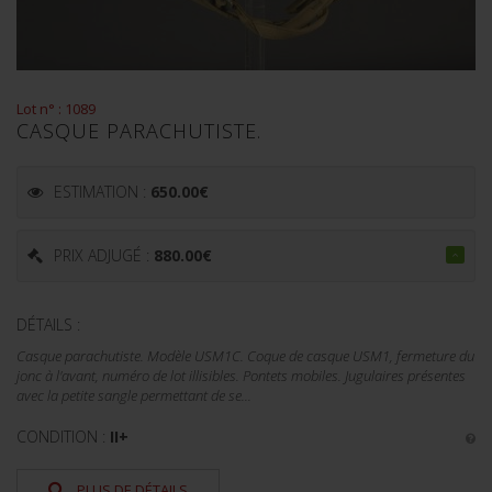
Lot n° : 1089
CASQUE PARACHUTISTE.
ESTIMATION :
650.00
€
PRIX ADJUGÉ :
880.00
€
DÉTAILS :
Casque parachutiste. Modèle USM1C. Coque de casque USM1, fermeture du
jonc à l'avant, numéro de lot illisibles. Pontets mobiles. Jugulaires présentes
avec la petite sangle permettant de se...
CONDITION :
II+
PLUS DE DÉTAILS