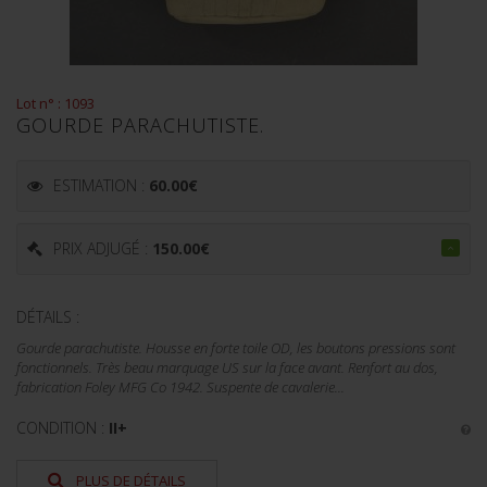
Lot n° : 1093
GOURDE PARACHUTISTE.
ESTIMATION :
60.00
€
PRIX ADJUGÉ :
150.00
€
DÉTAILS :
Gourde parachutiste. Housse en forte toile OD, les boutons pressions sont
fonctionnels. Très beau marquage US sur la face avant. Renfort au dos,
fabrication Foley MFG Co 1942. Suspente de cavalerie...
CONDITION :
II+
PLUS DE DÉTAILS