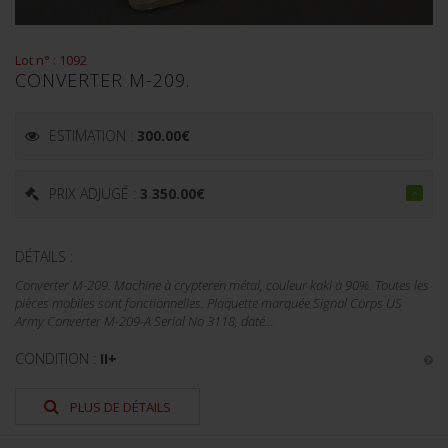
Lot n° : 1092
CONVERTER M-209.
ESTIMATION :
300.00
€
PRIX ADJUGÉ :
3 350.00
€
DÉTAILS :
Converter M-209. Machine à crypteren métal, couleur kaki à 90%. Toutes les
pièces mobiles sont fonctionnelles. Plaquette marquée Signal Corps US
Army Converter M-209-A Serial No 3118, daté...
CONDITION :
II+
PLUS DE DÉTAILS