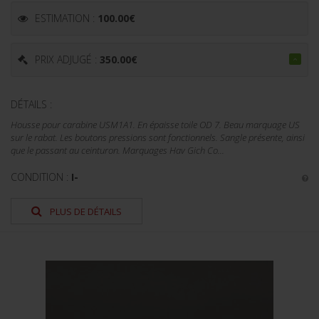
ESTIMATION :
100.00
€
PRIX ADJUGÉ :
350.00
€
DÉTAILS :
Housse pour carabine USM1A1. En épaisse toile OD 7. Beau marquage US
sur le rabat. Les boutons pressions sont fonctionnels. Sangle présente, ainsi
que le passant au ceinturon. Marquages Hav Gich Co...
CONDITION :
I-
PLUS DE DÉTAILS