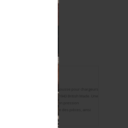
uée Blitz Laundry Bag Khaki. Une housse pour chargeurs
, marquages sous le rabat US MECO 1943 British Made. Une
turon est présent, mais oxydé, bouton pression
 noter une certaine usure et patine des pièces, ainsi