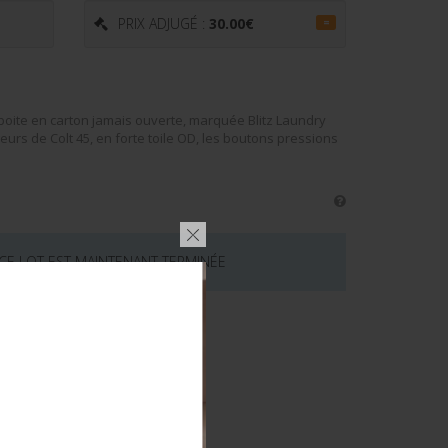
PRIX ADJUGÉ :
30.00
€
=
ite en carton jamais ouverte, marquée Blitz Laundry
rs de Colt 45, en forte toile OD, les boutons pressions
 CE LOT EST MAINTENANT TERMINÉE
émentaires