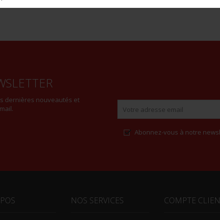
WSLETTER
es dernières nouveautés et
mail.
Abonnez-vous à notre newsl
Alternative:
OPOS
NOS SERVICES
COMPTE CLIE