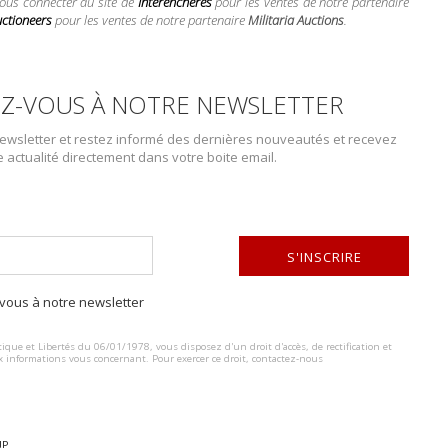
vous connecter au site de
Interenchères
pour les ventes de notre partenaire
uctioneers
pour les ventes de notre partenaire
Militaria Auctions
.
Z-VOUS À NOTRE NEWSLETTER
wsletter et restez informé des dernières nouveautés et recevez
e actualité directement dans votre boite email.
S'INSCRIRE
DESCRIPTION DU LOT
ous à notre newsletter
Equipement US. Comprenant Une boite en carton jamais ouverte, marq
ALTERNATIVE:
de Colt 45, en forte toile OD, les boutons pressions sont fonctionnels
ique et Libertés du 06/01/1978, vous disposez d'un droit d'accès, de rectification et
housse pour hachette en forte toile OD, le crochet de fixation au cein
x informations vous concernant. Pour exercer ce droit, contactez-nous
fonctionnel, beau marquage US sur le rabat. Fabrication Canvas 1944. A
que des tâches. Etat II+.
UP