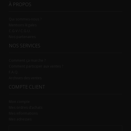
À PROPOS
Qui sommes-nous ?
Mentions légales
C.G.V / C.G.U.
Nos partenaires
NOS SERVICES
Comment ça marche ?
Comment participer aux ventes ?
F.A.Q.
Archives des ventes
COMPTE CLIENT
Mon compte
Mes ordres d’achats
Mes informations
Mes adresses