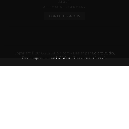
AIOLFI
ALLEMAGNE - GERMANY
CONTACTEZ-NOUS
Copyright © 2016-2026 Aiolfi.com – Design par
Colorz Studio
,
Développement par
L.O.Web
– Tous droits réservés