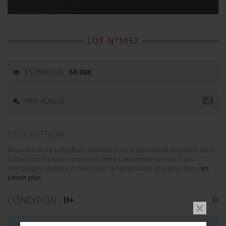
LOT N°1057
ESTIMATION :
50.00
€
PRIX ADJUGÉ : -
DESCRIPTION
Brassard de la Luftschutz. Modèle pour le personnel auxiliaire de la
Luftschutz. En tissu coton vert, lettre L imprimée en noir. Sans
marquages visibles. A noter une certaine usure et patine des...
en
savoir plus
CONDITION :
II+