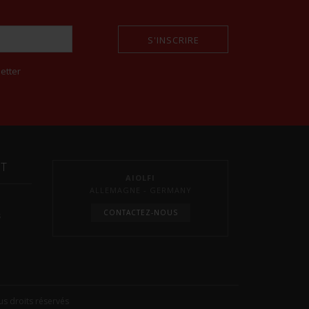
S'INSCRIRE
etter
NT
AIOLFI
ALLEMAGNE - GERMANY
CONTACTEZ-NOUS
s
s droits réservés