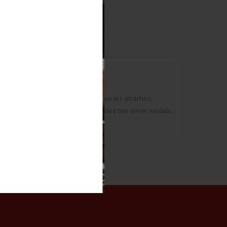
Les rubans sont présents, ainsi que les attaches.
 Etat II+. Luftschutz medals. Includes two silver medals.
nd patina. Condition II+.