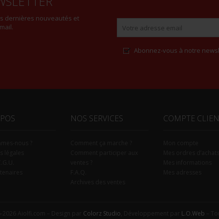
WSLETTER
es dernières nouveautés et
mail.
Abonnez-vous à notre newsl
Alternative:
OPOS
NOS SERVICES
COMPTE CLIE
mmes-nous ?
Comment ça marche ?
Mon compte
s légales
Comment participer aux
Mes ordres d’achat
C.G.U.
ventes ?
Mes informations
tenaires
F.A.Q.
Mes adresses
Archives des ventes
-2026 Aiolfi.com – Design par
Colorz Studio
, Développement par
L.O.Web
– Tou