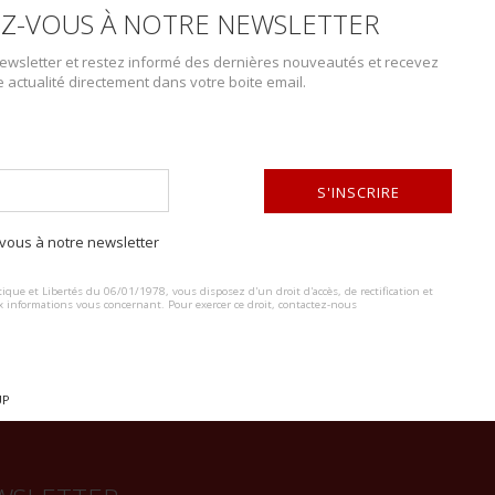
Z-VOUS À NOTRE NEWSLETTER
wsletter et restez informé des dernières nouveautés et recevez
e actualité directement dans votre boite email.
DESCRIPTION DU LOT
S'INSCRIRE
Médailles de la Luftschutz. Comprenant deux médailles couleur argent. 
Marquages 1938 au dos. A noter une certaine usure et patine des pièces.
ous à notre newsletter
ALTERNATIVE:
Ribbons and fasteners are present. 1938 markings on back. Some wear a
ique et Libertés du 06/01/1978, vous disposez d'un droit d'accès, de rectification et
x informations vous concernant. Pour exercer ce droit, contactez-nous
UP