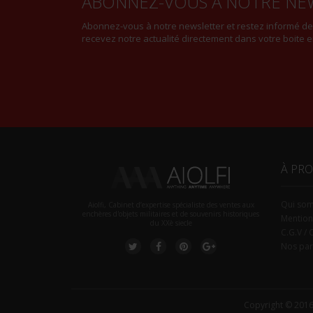
ABONNEZ-VOUS À NOTRE NE
Abonnez-vous à notre newsletter et restez informé d
recevez notre actualité directement dans votre boite e
À PR
Qui so
Aiolfi, Cabinet d’expertise spécialiste des ventes aux
enchères d'objets militaires et de souvenirs historiques
Mention
du XXè siecle
C.G.V / 
Nos par
Copyright © 2016