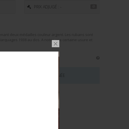
PRIX ADJUGÉ : -
enant deux médailles couleur argent. Les rubans sont
 Marquages 1938 au dos. A noter une certaine usure et
 CE LOT EST MAINTENANT TERMINÉE
émentaires