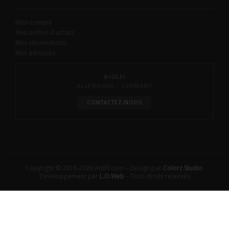
Mon compte
Mes ordres d’achats
Mes informations
Mes adresses
AIOLFI
ALLEMAGNE - GERMANY
CONTACTEZ-NOUS
Copyright © 2016-2026 Aiolfi.com – Design par
Colorz Studio
,
Développement par
L.O.Web
– Tous droits réservés