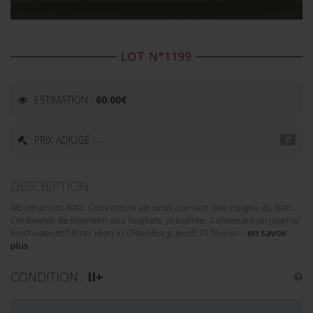
LOT N°1199
ESTIMATION :
60.00
€
PRIX ADJUGÉ : -
DESCRIPTION
Album photo RAD. Couverture en simili cuir vert. Bel insigne du RAD.
Cordelette de maintien des feuillets, présente. Contenant un journal
Reichsabeitsführer Hierl in Oldenburg. Jeudi 21 février...
en savoir
plus
CONDITION :
II+