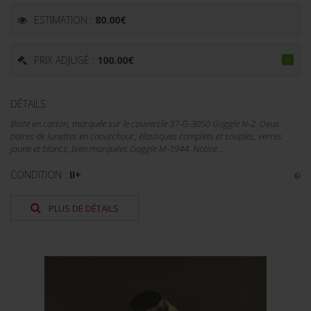
ESTIMATION :
80.00
€
PRIX ADJUGÉ :
100.00
€
DÉTAILS :
Boite en carton, marquée sur le couvercle 37-G-3050 Goggle N-2. Deux
paires de lunettes en caoutchouc, élastiques complets et souples, verres
jaune et blancs, bien marquées Goggle M-1944. Notice...
CONDITION :
II+
PLUS DE DÉTAILS