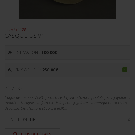
Lot n° : 1128
CASQUE USM1
ESTIMATION :
100.00
€
PRIX ADJUGÉ :
250.00
€
DÉTAILS :
Coque de casque USM1, fermeture du jonc à l'avant, pontets fixes, jugulaires
montées d'origine. Un fermoir de la petite jugulaire est manquant. Numéro
de lot illisible. Peinture et cork à 80%....
CONDITION :
II+
PLUS DE DÉTAILS