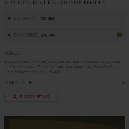
BLOUSON M-41 D’AUXILIAIRE FÉMININ
ESTIMATION :
120.00
€
PRIX ADJUGÉ :
250.00
€
DÉTAILS :
En popeline kaki doublé de fausse fourrure, tous les boutons sont présents.
modèle pour femme. Fermeture éclaire fonctionnelle de fabrication Talon.
Reste d'étiquette dans le col, illisible....
CONDITION :
I+
PLUS DE DÉTAILS