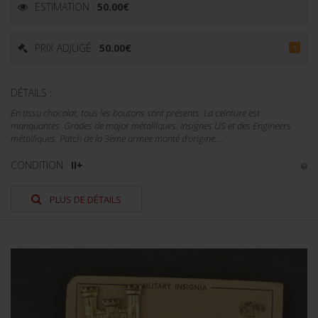
ESTIMATION :
50.00
€
PRIX ADJUGÉ :
50.00
€
=
DÉTAILS :
En tissu chocolat, tous les boutons sont présents. La ceinture est
manquantes. Grades de major métalliques. Insignes US et des Engineers
métalliques. Patch de la 3ème armée monté d'origine....
CONDITION :
II+
PLUS DE DÉTAILS