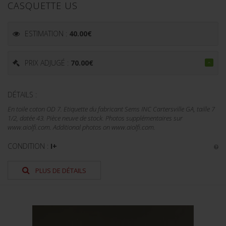
CASQUETTE US
ESTIMATION :
40.00
€
PRIX ADJUGÉ :
70.00
€
DÉTAILS :
En toile coton OD 7. Etiquette du fabricant Sems INC Cartersville GA, taille 7
1/2, datée 43. Pièce neuve de stock. Photos supplémentaires sur
www.aiolfi.com. Additional photos on www.aiolfi.com.
CONDITION :
I+
PLUS DE DÉTAILS