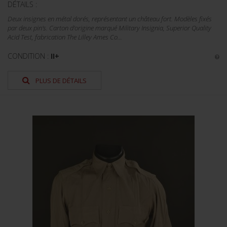
DÉTAILS :
Deux insignes en métal dorés, représentant un château fort. Modèles fixés
par deux pin's. Carton d'origine marqué Military Insignia, Superior Quality
Acid Test, fabrication The Lilley Ames Co...
CONDITION :
II+
PLUS DE DÉTAILS