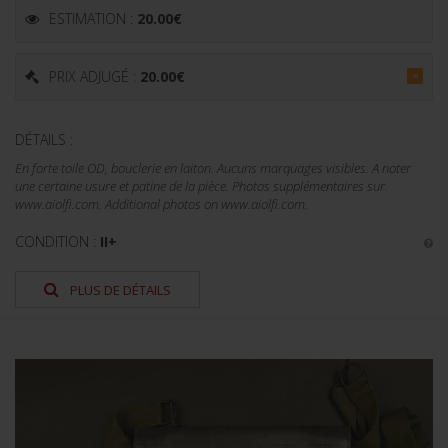
ESTIMATION :
20.00
€
PRIX ADJUGÉ :
20.00
€
=
DÉTAILS :
En forte toile OD, bouclerie en laiton. Aucuns marquages visibles. A noter
une certaine usure et patine de la pièce. Photos supplémentaires sur
www.aiolfi.com. Additional photos on www.aiolfi.com.
CONDITION :
II+
PLUS DE DÉTAILS