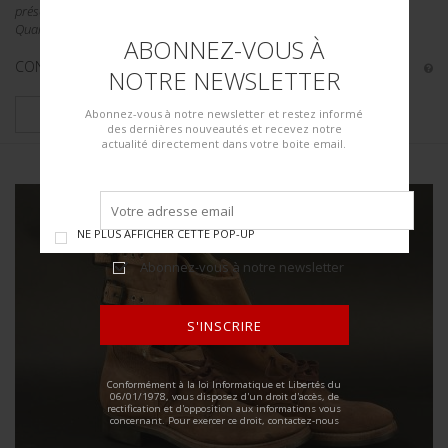
présente. Intérieur doublé en tissu coton blanc. Etiquette du Phila
Quartermaster Depot. Laundry Number W-6279. Taille 31 x...
ABONNEZ-VOUS À
CONDITION :
I-
NOTRE NEWSLETTER
PLUS DE DÉTAILS
Abonnez-vous à notre newsletter et restez informé
des dernières nouveautés et recevez notre
actualité directement dans votre boite email.
NE PLUS AFFICHER CETTE POP-UP
Abonnez-vous à notre newsletter
S'INSCRIRE
ALTERNATIVE:
Conformément à la loi Informatique et Libertés du
06/01/1978, vous disposez d'un droit d'accès, de
rectification et d'opposition aux informations vous
concernant. Pour exercer ce droit, contactez-nous