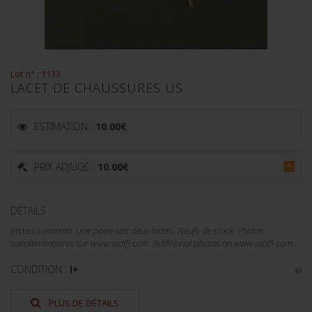
Lot n° : 1133
LACET DE CHAUSSURES US
ESTIMATION :
10.00
€
PRIX ADJUGÉ :
10.00
€
=
DÉTAILS :
En tissu marron. Une paire soit deux lacets. Neufs de stock. Photos
supplémentaires sur www.aiolfi.com. Additional photos on www.aiolfi.com.
CONDITION :
I+
PLUS DE DÉTAILS