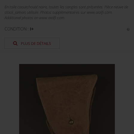
En toile caoutchouté noire, toutes les sangles sont présentes. Pièce neuve de
stock, jamais utilisée. Photos supplémentaires sur www.aiolfi.com.
Additional photos on www.aiolfi.com.
CONDITION :
I+
PLUS DE DÉTAILS