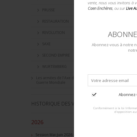
vente, nous vous invitons à 
Caen Enchères
, ou sur
Live A
PRUSSE
RESTAURATION
ABONNE
REVOLUTION
SAXE
Abonnez-vous à notre ne
notr
SECOND EMPIRE
WURTEMBERG
Les armées de l'Axe dans la Seconde
Guerre Mondiale
Abonnez-v
HISTORIQUE DES VENTES
Conformément à la loi Informat
d'opposition au
2026
–
Session Mai-Juin 2026 - Grez-Doiceau, BE - Session de vente d'objets militaire et souvenirs historiques