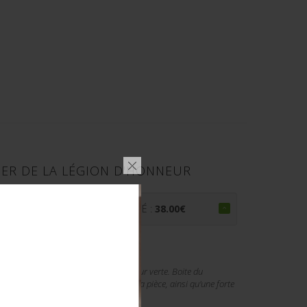
IER DE LA LÉGION D'HONNEUR
PRIX ADJUGÉ :
38.00
€
. Quelques petits manques de la couleur verte. Boite du
 noter une légère usure et patine de la pièce, ainsi qu'une forte