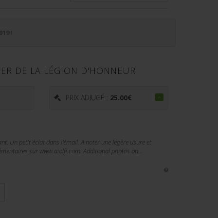
019
!
IER DE LA LÉGION D'HONNEUR
PRIX ADJUGÉ :
25.00
€
. Un petit éclat dans l'émail. A noter une légère usure et
émentaires sur www.aiolfi.com. Additional photos on...