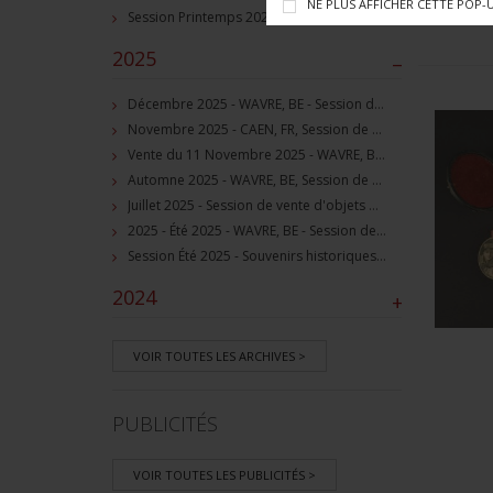
NE PLUS AFFICHER CETTE POP-
Session Printemps 2026 - Grez-Doiceau, BE - Session de vente d'objets militaire et souvenirs historiques
2025
–
Décembre 2025 - WAVRE, BE - Session de vente d'objets militaire et souvenirs historiques
Novembre 2025 - CAEN, FR, Session de vente d'objets et souvenirs militaires
Vente du 11 Novembre 2025 - WAVRE, BE, avec Militaria Auction
Automne 2025 - WAVRE, BE, Session de vente d'objets militaire et souvenirs historiques
Juillet 2025 - Session de vente d'objets militaire et historiques, Wavre, BE
2025 - Été 2025 - WAVRE, BE - Session de vente d'objets militaire et souvenirs historiques
Session Été 2025 - Souvenirs historiques et militaires
2024
+
VOIR TOUTES LES ARCHIVES >
PUBLICITÉS
VOIR TOUTES LES PUBLICITÉS >