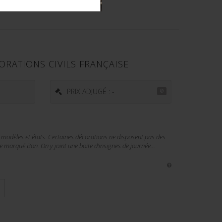
RATIONS CIVILS FRANÇAISE
PRIX ADJUGÉ : -
s modèles et états. Certaines décorations ne disposent pas des
 marqué Bon. On y joint une boite d'insignes de journée...