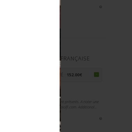
RATIONS MILITAIRES FRANÇAISE
PRIX ADJUGÉ :
152.00
€
s modèles et états. Tous les rubans sont présents. A noter une
ièce. Photos supplémentaires sur www.aiolfi.com. Additional...