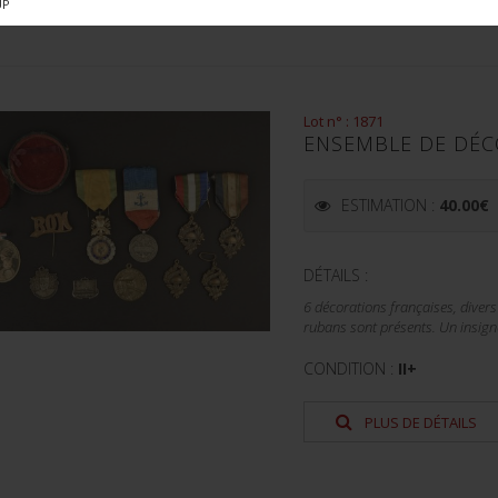
PLUS DE DÉTAILS
UP
Lot n° : 1871
ENSEMBLE DE DÉCO
ESTIMATION :
40.00
€
DÉTAILS :
6 décorations françaises, diver
rubans sont présents. Un insigne
CONDITION :
II+
PLUS DE DÉTAILS