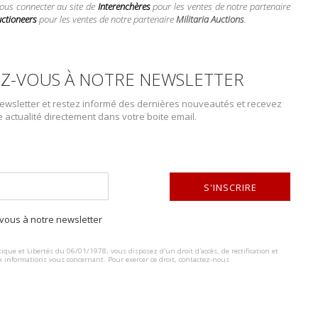
vous connecter au site de
Interenchères
pour les ventes de notre partenaire
CONDITION :
II+
uctioneers
pour les ventes de notre partenaire
Militaria Auctions
.
PLUS DE DÉTAILS
Z-VOUS À NOTRE NEWSLETTER
wsletter et restez informé des dernières nouveautés et recevez
e actualité directement dans votre boite email.
Lot n° : 1870
ENSEMBLE DE DÉCO
ESTIMATION :
80.00
€
S'INSCRIRE
ous à notre newsletter
DÉTAILS :
ALTERNATIVE:
15 décorations françaises, diver
ique et Libertés du 06/01/1978, vous disposez d'un droit d'accès, de rectification et
certaine usure et patine de la p
x informations vous concernant. Pour exercer ce droit, contactez-nous
CONDITION :
II+