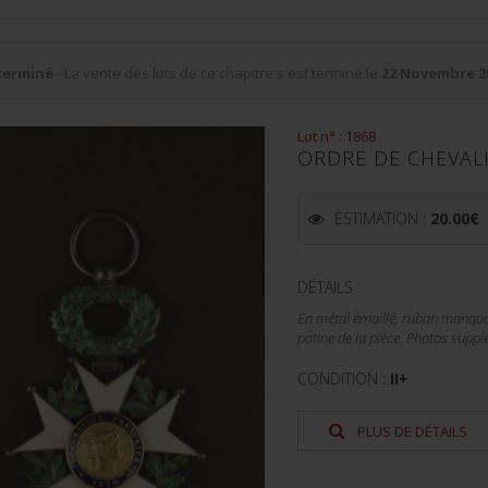
terminé
- La vente des lots de ce chapitre s'est terminé le
22 Novembre 2
Lot n° : 1868
ORDRE DE CHEVAL
ESTIMATION :
20.00
€
DÉTAILS :
En métal émaillé, ruban manquant
patine de la pièce. Photos suppl
CONDITION :
II+
PLUS DE DÉTAILS