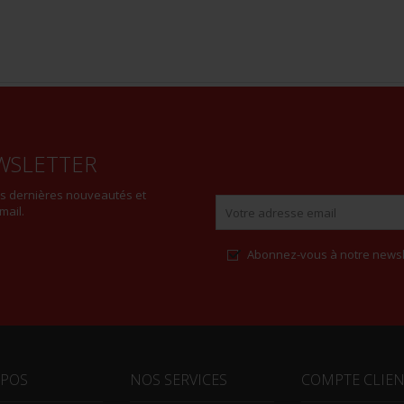
WSLETTER
es dernières nouveautés et
mail.
Abonnez-vous à notre newsl
Alternative:
OPOS
NOS SERVICES
COMPTE CLIE