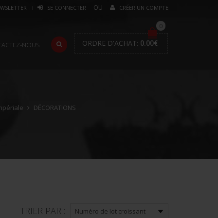
WSLETTER
SE CONNECTER
CRÉER UN COMPTE
0
ORDRE D'ACHAT:
0.00
€
TACTEZ-NOUS
mpériale
DÉCORATIONS
TRIER PAR :