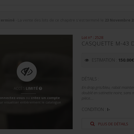
terminé
- La vente des lots de ce chapitre s'est terminé le
23 Novembre 2
Lot n° : 2528
CASQUETTE M-43 
ESTIMATION :
150.00
DÉTAILS :
En drap gris/bleu, rabat mainte
ACCÈS
LIMITÉ
doublé en satinette noire, sans 
onnectez-vous
ou
créez un compte
pièce....
ur visualiser entièrement le catalogue
CONDITION :
I-
PLUS DE DÉTAILS