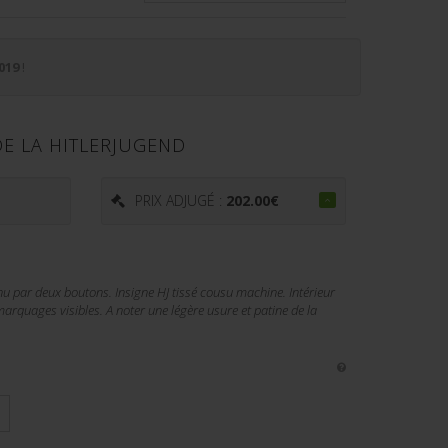
019
!
DE LA HITLERJUGEND
€
PRIX ADJUGÉ :
202.00
€
nu par deux boutons. Insigne HJ tissé cousu machine. Intérieur
marquages visibles. A noter une légère usure et patine de la