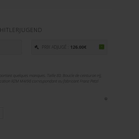
 HITLERJUGEND
PRIX ADJUGÉ :
126.00
€
mportant quelques manques. Taille 80. Boucle de ceinturon HJ,
ication RZM M4/98 correspondant au fabricant Franz Petzl