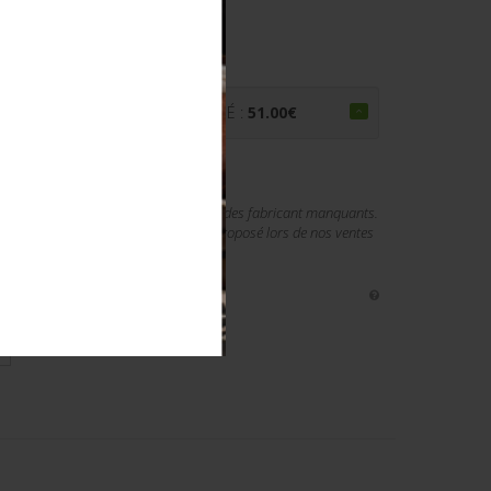
HITLERJUGEND
PRIX ADJUGÉ :
51.00
€
Numéro 496958, 496963, et 496960. Codes fabricant manquants.
nes des pièces. Le matériel allemand proposé lors de nos ventes