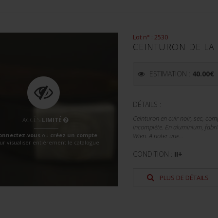
Lot n° : 2530
CEINTURON DE LA
ESTIMATION :
40.00
€
DÉTAILS :
Ceinturon en cuir noir, sec, co
ACCÈS
LIMITÉ
incomplète. En aluminium, fabr
onnectez-vous
ou
créez un compte
Wien. A noter une...
ur visualiser entièrement le catalogue
CONDITION :
II+
PLUS DE DÉTAILS