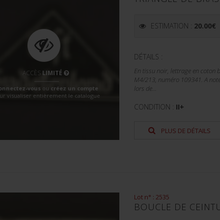
ESTIMATION :
20.00
€
DÉTAILS :
En tissu noir, lettrage en coto
ACCÈS
LIMITÉ
M4/213, numéro 109341. A noter 
onnectez-vous
ou
créez un compte
lors de...
ur visualiser entièrement le catalogue
CONDITION :
II+
PLUS DE DÉTAILS
Lot n° : 2535
BOUCLE DE CEINT