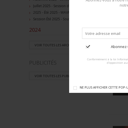
Abonnez-vous à notre ne
notr
Juillet 2025 - Session de vente d'objets militaire et historiques, Wavre, BE
2025 - Été 2025 - WAVRE, BE - Session de vente d'objets militaire et souvenirs historiques
Session Été 2025 - Souvenirs historiques et militaires
2024
+
VOIR TOUTES LES ARCHIVES >
Abonnez-v
Conformément à la loi Informat
PUBLICITÉS
d'opposition au
C
po
VOIR TOUTES LES PUBLICITÉS >
NE PLUS AFFICHER CETTE POP-