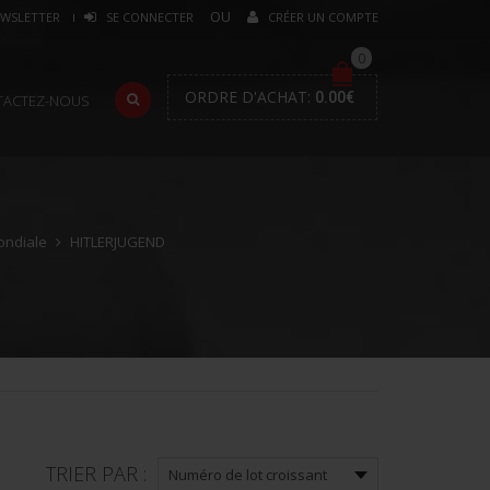
WSLETTER
SE CONNECTER
CRÉER UN COMPTE
0
ORDRE D'ACHAT:
0.00
€
TACTEZ-NOUS
ondiale
HITLERJUGEND
TRIER PAR :