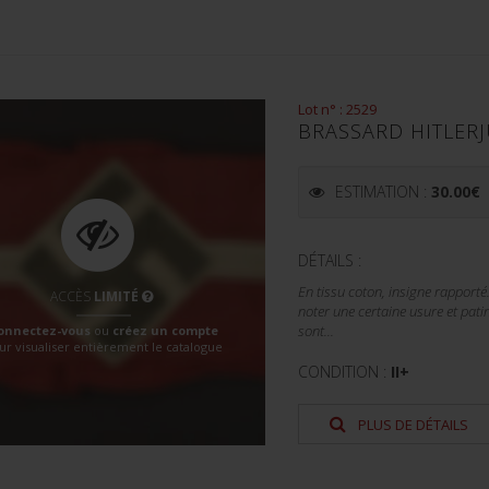
Lot n° : 2529
BRASSARD HITLER
ESTIMATION :
30.00
€
DÉTAILS :
En tissu coton, insigne rapport
ACCÈS
LIMITÉ
noter une certaine usure et pati
onnectez-vous
ou
créez un compte
sont...
ur visualiser entièrement le catalogue
CONDITION :
II+
PLUS DE DÉTAILS