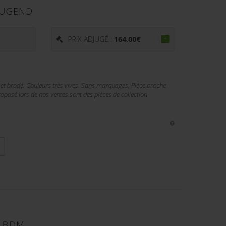
JUGEND
PRIX ADJUGÉ :
164.00
€
é et brodé. Couleurs très vives. Sans marquages. Pièce proche
oposé lors de nos ventes sont des pièces de collection
S BDM