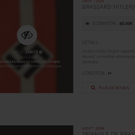
Lot n° : 2533
BRASSARD HITLER
ESTIMATION :
40.00
€
DÉTAILS :
En tissu coton, insigne rapport
ACCÈS
LIMITÉ
du neuf. Le matériel allemand pr
onnectez-vous
ou
créez un compte
destinées...
ur visualiser entièrement le catalogue
CONDITION :
I+
PLUS DE DÉTAILS
Lot n° : 2534
TRIANGLE DE BRA