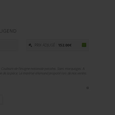
JUGEND
PRIX ADJUGÉ :
152.00
€
é. Couleurs de l'insigne nationale passées. Sans marquages. A
ne de la pièce. Le matériel allemand proposé lors de nos ventes