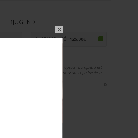
ITLERJUGEND
€
PRIX ADJUGÉ :
126.00
€
nsigne national imprimé et rapporté. Drapeau incomplet, il est
ons 187 x 140 cm. A noter une certaine usure et patine de la...