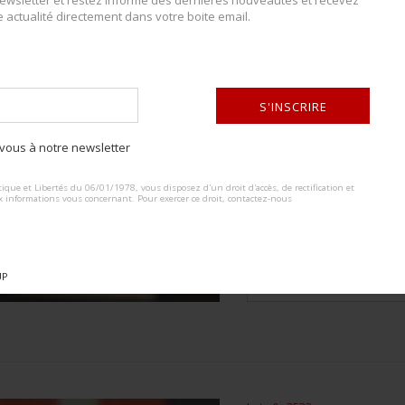
wsletter et restez informé des dernières nouveautés et recevez
e actualité directement dans votre boite email.
Lot n° : 2532
ETIQUETTES RZM 
ESTIMATION :
40.00
€
S'INSCRIRE
ous à notre newsletter
DÉTAILS :
ALTERNATIVE:
Comprenant trois étiquettes. 
ACCÈS
LIMITÉ
ique et Libertés du 06/01/1978, vous disposez d'un droit d'accès, de rectification et
A noter une légère usure et pati
x informations vous concernant. Pour exercer ce droit, contactez-nous
onnectez-vous
ou
créez un compte
sont...
ur visualiser entièrement le catalogue
CONDITION :
I-
UP
PLUS DE DÉTAILS