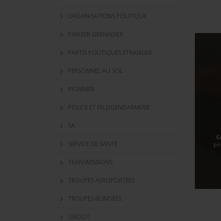
ORGANISATIONS POLITIQUE
PANZER GRENADIER
PARTIS POLITIQUES ETRANGER
PERSONNEL AU SOL
PIONNIER
POLICE ET FELDGENDARMERIE
SA
C
SERVICE DE SANTE
po
TRANSMISSIONS
TROUPES AEROPORTEES
TROUPES BLINDEES
UBOOT