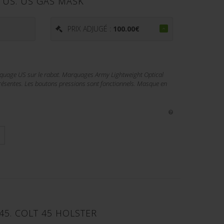
 US. US GAS MASK
PRIX ADJUGÉ :
100.00
€
quage US sur le rabat. Marquages Army Lightweight Optical
résentes. Les boutons pressions sont fonctionnels. Masque en
45. COLT 45 HOLSTER