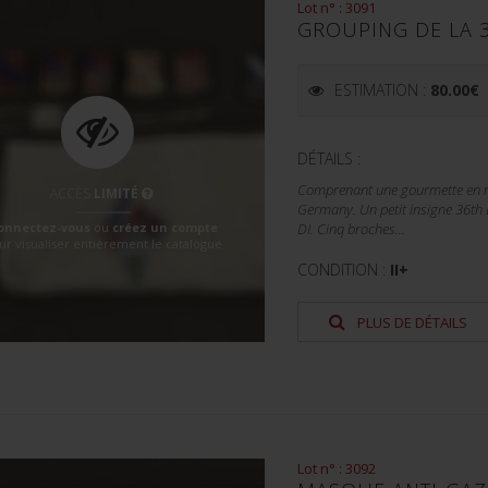
Lot n° : 3091
GROUPING DE LA 3
ESTIMATION :
80.00
€
DÉTAILS :
Comprenant une gourmette en mét
ACCÈS
LIMITÉ
Germany. Un petit insigne 36th
onnectez-vous
ou
créez un compte
DI. Cinq broches...
ur visualiser entièrement le catalogue
CONDITION :
II+
PLUS DE DÉTAILS
Lot n° : 3092