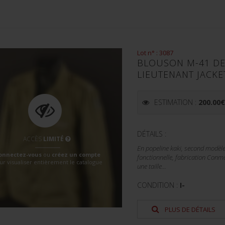
Lot n° : 3087
BLOUSON M-41 DE 
LIEUTENANT JACKE
ESTIMATION :
200.00
DÉTAILS :
ACCÈS
LIMITÉ
En popeline kaki, second modèle
onnectez-vous
ou
créez un compte
fonctionnelle, fabrication Conmar
ur visualiser entièrement le catalogue
une taille...
CONDITION :
I-
PLUS DE DÉTAILS