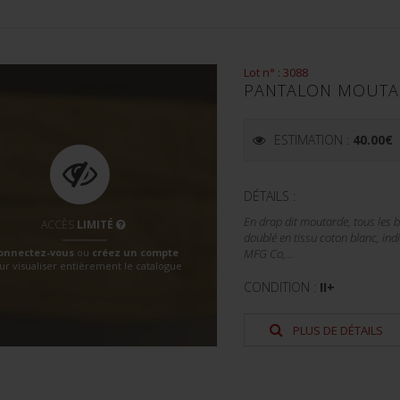
Lot n° : 3088
PANTALON MOUTA
ESTIMATION :
40.00
€
DÉTAILS :
En drap dit moutarde, tous les b
ACCÈS
LIMITÉ
doublé en tissu coton blanc, ind
onnectez-vous
ou
créez un compte
MFG Co,...
ur visualiser entièrement le catalogue
CONDITION :
II+
PLUS DE DÉTAILS