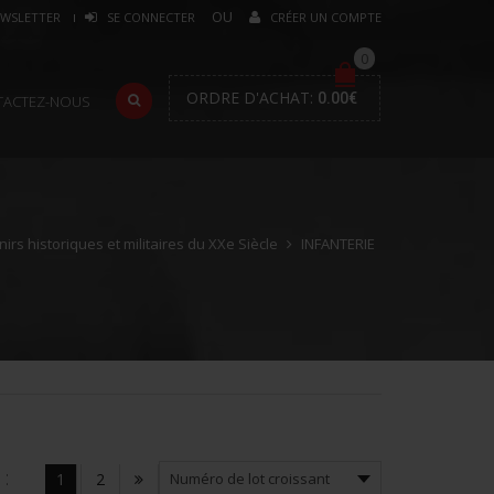
WSLETTER
SE CONNECTER
CRÉER UN COMPTE
0
ORDRE D'ACHAT:
0.00
€
TACTEZ-NOUS
rs historiques et militaires du XXe Siècle
INFANTERIE
:
1
2