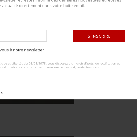
wsletter et restez informé des dernières nouveautés et recevez
e actualité directement dans votre boite email.
Lot n° : 3090
BUCKLE BOOTS
ESTIMATION :
100.00
S'INSCRIRE
ous à notre newsletter
DÉTAILS :
ALTERNATIVE:
En cuir marron, sept œillets de 
ACCÈS
LIMITÉ
ique et Libertés du 06/01/1978, vous disposez d'un droit d'accès, de rectification et
de leurs deux boucles de fermetu
x informations vous concernant. Pour exercer ce droit, contactez-nous
onnectez-vous
ou
créez un compte
ur visualiser entièrement le catalogue
CONDITION :
II+
PLUS DE DÉTAILS
UP