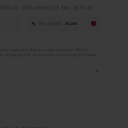
6TH DI. GROUPING OF THE 36TH DI
PRIX ADJUGÉ :
70.00
€
al, insigne de la 36th di en relief, marquages 36th Div
 DI, attache présente. Un mouchoir commémoratif de la 36ème