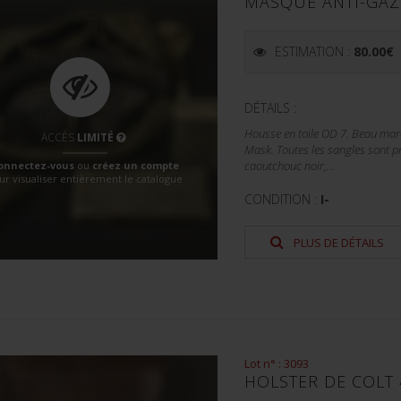
MASQUE ANTI-GAZ
ESTIMATION :
80.00
€
DÉTAILS :
Housse en toile OD 7. Beau mar
ACCÈS
LIMITÉ
Mask. Toutes les sangles sont p
onnectez-vous
ou
créez un compte
caoutchouc noir,...
ur visualiser entièrement le catalogue
CONDITION :
I-
PLUS DE DÉTAILS
Lot n° : 3093
HOLSTER DE COLT 