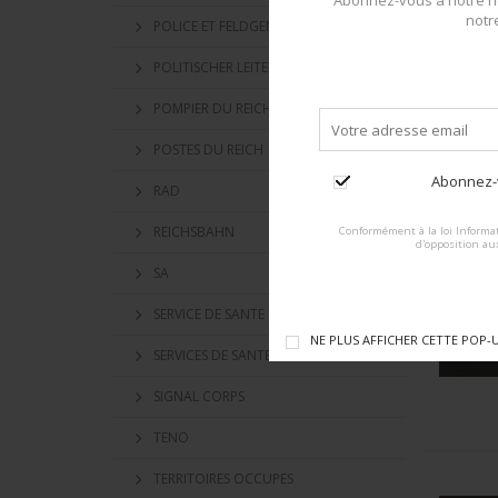
Abonnez-vous à notre ne
notr
POLICE ET FELDGENDARMERIE
POLITISCHER LEITER
POMPIER DU REICH
POSTES DU REICH
Abonnez-v
RAD
REICHSBAHN
Conformément à la loi Informat
d'opposition au
C
SA
po
SERVICE DE SANTE
NE PLUS AFFICHER CETTE POP-
SERVICES DE SANTE LUFTWAFFE
SIGNAL CORPS
TENO
TERRITOIRES OCCUPES