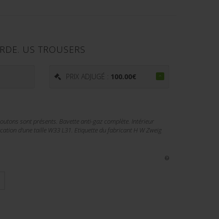
RDE. US TROUSERS
PRIX ADJUGÉ :
100.00
€
outons sont présents. Bavette anti-gaz complète. Intérieur
ication d'une taille W33 L31. Etiquette du fabricant H W Zweig