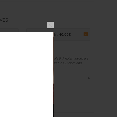
VES
PRIX ADJUGÉ :
40.00
€
=
r marron. Etiquette indiquant une taille 9. A noter une légère
lques léchures de mite. Homogeneous pair in OD cloth and