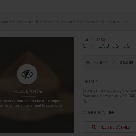
terminé
- La vente des lots de ce chapitre s'est terminé le
27 Juin 2021
!
Lot n° : 3086
CHAPEAU US. US 
ESTIMATION :
20.00
€
DÉTAILS :
En feutre marron. Sangle en cuir 
ACCÈS
LIMITÉ
Indication manuscrite HAI 1940.
onnectez-vous
ou
créez un compte
la...
ur visualiser entièrement le catalogue
CONDITION :
II+
PLUS DE DÉTAILS