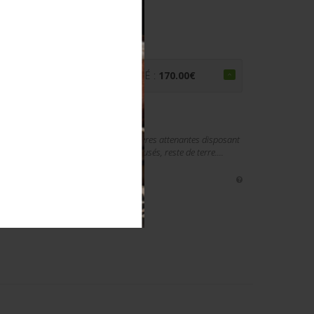
€
PRIX ADJUGÉ :
170.00
€
laçage, les lacets sont présents. Jambières attenantes disposant
re. Paire homogène. Semelles talons usés, reste de terre....