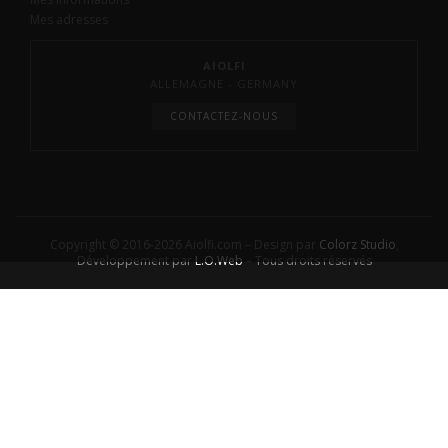
Mes adresses
AIOLFI
ALLEMAGNE - GERMANY
CONTACTEZ-NOUS
Copyright © 2016-2026 Aiolfi.com – Design par
Colorz Studio
,
Développement par
L.O.Web
– Tous droits réservés