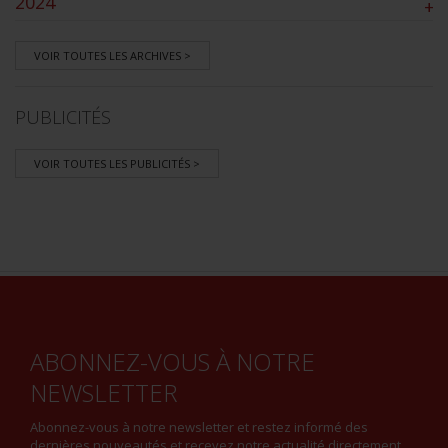
2024
+
VOIR TOUTES LES ARCHIVES >
PUBLICITÉS
VOIR TOUTES LES PUBLICITÉS >
ABONNEZ-VOUS À NOTRE
NEWSLETTER
Abonnez-vous à notre newsletter et restez informé des
dernières nouveautés et recevez notre actualité directement