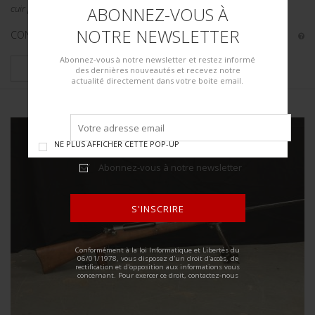
cuir présente. A noter une certaine usure et patine...
ABONNEZ-VOUS À
NOTRE NEWSLETTER
CONDITION :
II+
Abonnez-vous à notre newsletter et restez informé
PLUS DE DÉTAILS
des dernières nouveautés et recevez notre
actualité directement dans votre boite email.
NE PLUS AFFICHER CETTE POP-UP
Abonnez-vous à notre newsletter
S'INSCRIRE
ALTERNATIVE:
Conformément à la loi Informatique et Libertés du
06/01/1978, vous disposez d'un droit d'accès, de
rectification et d'opposition aux informations vous
concernant. Pour exercer ce droit, contactez-nous