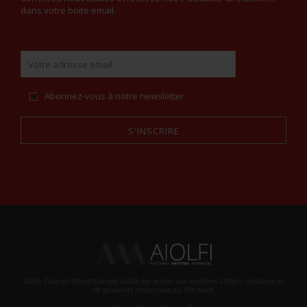
dans votre boite email.
Abonnez-vous à notre newsletter
S'INSCRIRE
Alternative:
Aiolfi, Cabinet d’expertise spécialiste des ventes aux enchères d'objets militaires et
de souvenirs historiques du XXè siecle