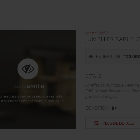
Lot n° : 3657
JUMELLES SABLE.
ESTIMATION :
120.00
DÉTAILS :
Jumelles couleur sable. Peintur
ACCÈS
LIMITÉ
CAG, triangle bleu present. Mar
onnectez-vous
ou
créez un compte
graduee. Protege...
ur visualiser entièrement le catalogue
CONDITION :
II+
PLUS DE DÉTAILS