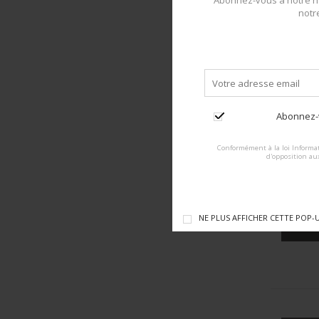
Abonnez-vous à notre ne
notr
Abonnez-v
Conformément à la loi Informat
d'opposition au
C
po
NE PLUS AFFICHER CETTE POP-