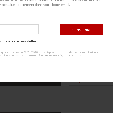
wsletter et restez informé des dernières nouveautés et recevez
e actualité directement dans votre boite email.
Lot n° : 3660
MEDAILLES DU FRO
ESTIMATION :
30.00
€
S'INSCRIRE
ous à notre newsletter
DÉTAILS :
ALTERNATIVE:
Trois medailles du front de l est
ACCÈS
LIMITÉ
ique et Libertés du 06/01/1978, vous disposez d'un droit d'accès, de rectification et
usure et patine des pieces. Plus
x informations vous concernant. Pour exercer ce droit, contactez-nous
onnectez-vous
ou
créez un compte
Various...
ur visualiser entièrement le catalogue
CONDITION :
II+
UP
PLUS DE DÉTAILS