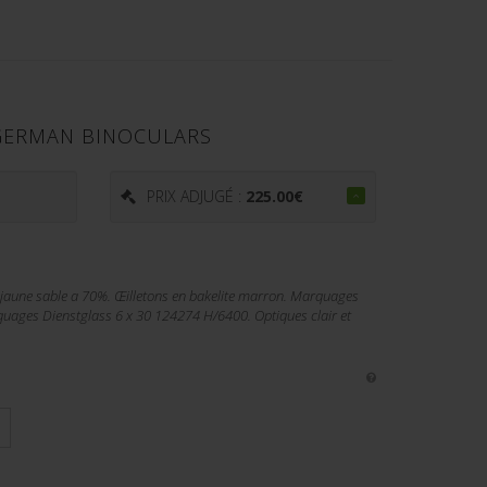
 GERMAN BINOCULARS
€
PRIX ADJUGÉ :
225.00
€
e jaune sable a 70%. Œilletons en bakelite marron. Marquages
quages Dienstglass 6 x 30 124274 H/6400. Optiques clair et