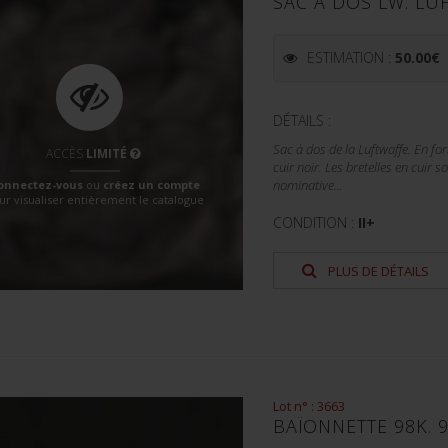
SAC À DOS LW. L
ESTIMATION :
50.00
€
DÉTAILS :
Sac à dos de la Luftwaffe. En for
ACCÈS
LIMITÉ
cuir noir. Les bretelles en cuir 
onnectez-vous
ou
créez un compte
nominative...
ur visualiser entièrement le catalogue
CONDITION :
II+
PLUS DE DÉTAILS
Lot n° : 3663
BAÏONNETTE 98K. 