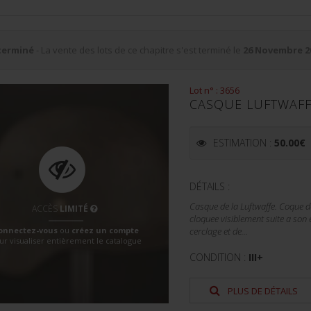
terminé
- La vente des lots de ce chapitre s'est terminé le
26 Novembre 2
Lot n° : 3656
CASQUE LUFTWAFF
ESTIMATION :
50.00
€
DÉTAILS :
Casque de la Luftwaffe. Coque d
ACCÈS
LIMITÉ
cloquee visiblement suite a son 
onnectez-vous
ou
créez un compte
cerclage et de...
ur visualiser entièrement le catalogue
CONDITION :
III+
PLUS DE DÉTAILS