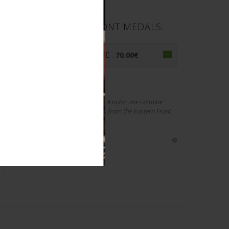
NT DE L EST. EAST FRONT MEDALS.
PRIX ADJUGÉ :
70.00
€
. Divers etat. Les rubans sont presents. A noter une certaine
 de photos sur aiolfi.com. Three medals from the Eastern Front.