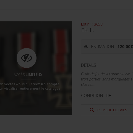
Lot n° : 3658
EK II.
ESTIMATION :
120.00
DÉTAILS :
Croix de fer de seconde classe.
ACCÈS
LIMITÉ
trois parties, sans marquages s
onnectez-vous
ou
créez un compte
classe,...
ur visualiser entièrement le catalogue
CONDITION :
II+
PLUS DE DÉTAILS