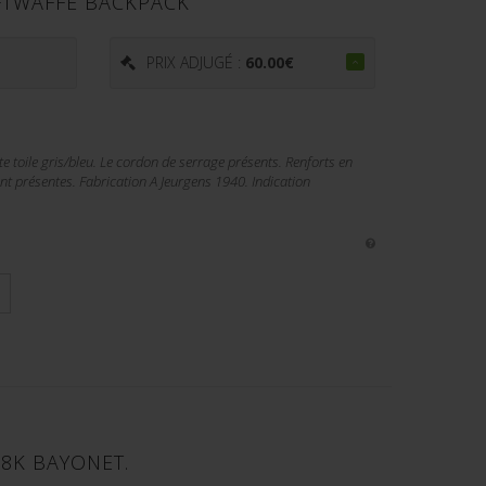
UFTWAFFE BACKPACK
PRIX ADJUGÉ :
60.00
€
te toile gris/bleu. Le cordon de serrage présents. Renforts en
sont présentes. Fabrication A Jeurgens 1940. Indication
98K BAYONET.