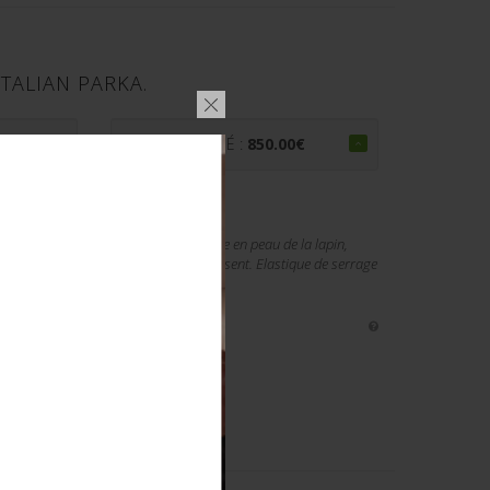
ITALIAN PARKA.
€
PRIX ADJUGÉ :
850.00
€
isse toile camouflé italienne. Doublure en peau de la lapin,
ordon de serrage de la capuche est présent. Elastique de serrage