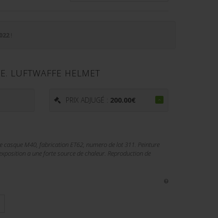
022
!
E. LUFTWAFFE HELMET
PRIX ADJUGÉ :
200.00
€
e casque M40, fabrication ET62, numero de lot 311. Peinture
exposition a une forte source de chaleur. Reproduction de