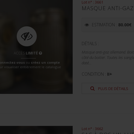
Lot n° : 3661
MASQUE ANTI-GAZ
ESTIMATION :
80.00
€
DÉTAILS :
Masque anti-gaz allemand. Boiti
ACCÈS
LIMITÉ
côté du boitier. Toutes les sang
onnectez-vous
ou
créez un compte
daté...
ur visualiser entièrement le catalogue
CONDITION :
II+
PLUS DE DÉTAILS
Lot n° : 3662